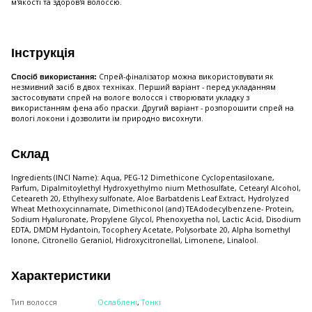
м'якості та здоров'я волоссю.
Інструкція
Спрей-фіналізатор можна використовувати як
Спосіб використання:
незмивний засіб в двох техніках. Перший варіант - перед укладанням
застосовувати спрей на вологе волосся і створювати укладку з
використанням фена або праски. Другий варіант - розпорошити спрей на
вологі локони і дозволити їм природно висохнути.
Склад
Ingredients (INCI Name): Aqua, PEG-12 Dimethicone Cyclopentasiloxane,
Parfum, Dipalmitoylethyl Hydroxyethylmo nium Methosulfate, Cetearyl Alcohol,
Ceteareth 20, Ethylhexy sulfonate, Aloe Barbatdenis Leaf Extract, Hydrolyzed
Wheat Methoxycinnamate, Dimethiconol (and) TEAdodecylbenzene- Protein,
Sodium Hyaluronate, Propylene Glycol, Phenoxyetha nol, Lactic Acid, Disodium
EDTA, DMDM Hydantoin, Tocophery Acetate, Polysorbate 20, Alpha Isomethyl
Ionone, Citronello Geraniol, Hidroxycitronellal, Limonene, Linalool.
Характеристики
Тип волосся
Ослаблені
,
Тонкі