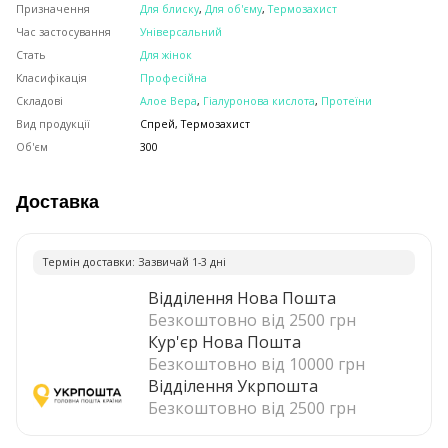
Призначення
Для блиску
,
Для об'єму
,
Термозахист
Час застосування
Універсальний
Стать
Для жінок
Класифікація
Професійна
Складові
Алое Вера
,
Гіалуронова кислота
,
Протеїни
Вид продукції
Спрей, Термозахист
Об'єм
300
Доставка
Термiн доставки: Зазвичай 1-3 днi
Відділення Нова Пошта
Безкоштовно від 2500 грн
Кур'єр Нова Пошта
Безкоштовно від 10000 грн
Відділення Укрпошта
Безкоштовно від 2500 грн