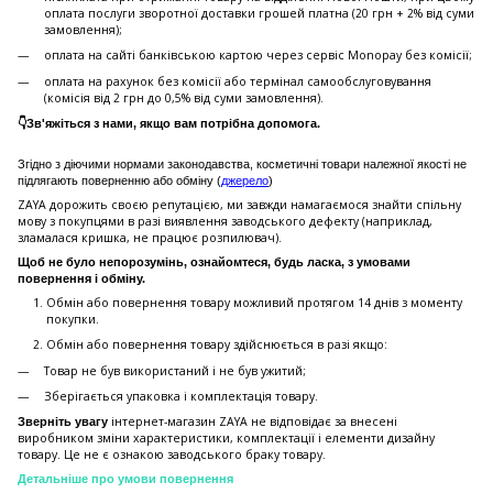
оплата послуги зворотної доставки грошей платна (20 грн + 2% від суми
замовлення);
оплата на сайті банківською картою через сервіс Monopay без комісії;
оплата на рахунок без комісії або термінал самообслуговування
(комісія від 2 грн до 0,5% від суми замовлення).
👇Зв'яжіться з нами, якщо вам потрібна допомога.
Згідно з діючими нормами законодавства, косметичні товари належної якості не
підлягають поверненню або обміну (
джерело
)
ZAYA дорожить своєю репутацією, ми завжди намагаємося знайти спільну
мову з покупцями в разі виявлення заводського дефекту (наприклад,
зламалася кришка, не працює розпилювач).
Щоб не було непорозумінь, ознайомтеся, будь ласка, з умовами
повернення і обміну.
Обмін або повернення товару можливий протягом 14 днів з моменту
покупки.
Обмiн або повернення товару здійснюється в разі якщо:
Товар не був використаний і не був ужитий;
Зберiгається упаковка і комплектація товару.
інтернет-магазин ZAYA не відповідає за внесені
Зверніть увагу
виробником зміни характеристики, комплектації і елементи дизайну
товару. Це не є ознакою заводського браку товару.
Детальніше про умови повернення