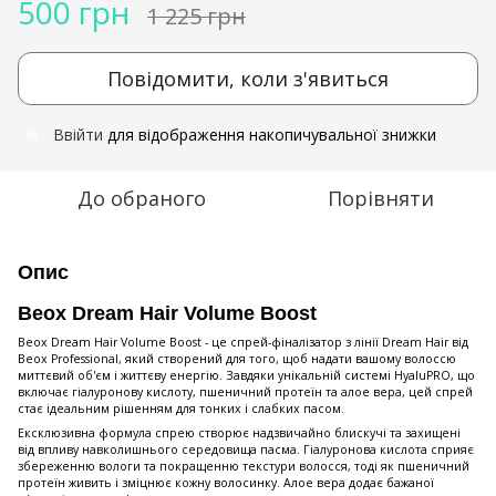
500 грн
1 225 грн
Повідомити, коли з'явиться
Ввійти
для відображення накопичувальної знижки
%
До обраного
Порівняти
Опис
Beox Dream Hair Volume Boost
Beox Dream Hair Volume Boost - це спрей-фіналізатор з лінії Dream Hair від
Beox Professional, який створений для того, щоб надати вашому волоссю
миттєвий об'єм і життєву енергію. Завдяки унікальній системі HyaluPRO, що
включає гіалуронову кислоту, пшеничний протеїн та алое вера, цей спрей
стає ідеальним рішенням для тонких і слабких пасом.
Ексклюзивна формула спрею створює надзвичайно блискучі та захищені
від впливу навколишнього середовища пасма. Гіалуронова кислота сприяє
збереженню вологи та покращенню текстури волосся, тоді як пшеничний
протеїн живить і зміцнює кожну волосинку. Алое вера додає бажаної