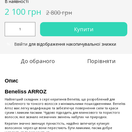
В наявності
2 100 грн
2 800 грн
Купити
Ввійти
для відображення накопичувальної знижки
%
До обраного
Порівняти
Опис
Beneliss ARROZ
Найлегший складник з серії кератинів Beneliss, що розроблений для
ослабленого та тонкого волосся з мінімальними пошкодженнями. Beneliss
Arroz має легку модифікацію та забезпечує повернення сили та краси
сухим і ламким пасмам. Чудово підходить для ялинкового та пористого
волосся, яке зазнало незначних змінень набутих чи природніх.
Кератин значно зменшує пухнастість, надійно запечатує кутикулі
волосинок через це вони перестають бути ламкими, пасма добре