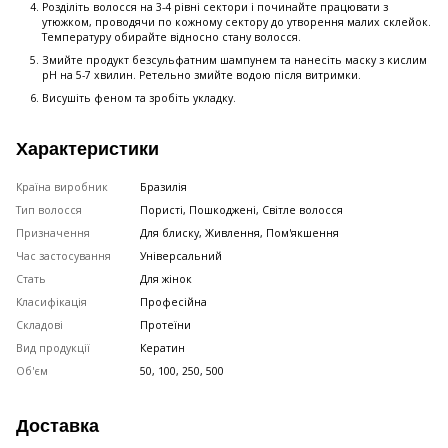
Розділіть волосся на 3-4 рівні сектори і починайте працювати з
утюжком, проводячи по кожному сектору до утворення малих склейок.
Температуру обирайте відносно стану волосся.
Змийте продукт безсульфатним шампунем та нанесіть маску з кислим
рН на 5-7 хвилин. Ретельно змийте водою після витримки.
Висушіть феном та зробіть укладку.
Характеристики
Країна виробник
Бразилія
Тип волосся
Пористі, Пошкоджені, Світле волосся
Призначення
Для блиску, Живлення, Пом'якшення
Час застосування
Універсальний
Стать
Для жінок
Класифікація
Професійна
Складові
Протеїни
Вид продукції
Кератин
Об'єм
50, 100, 250, 500
Доставка