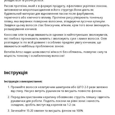
укладається та розчісується.
Рисові протеїни, який є в формулі продукту, ефективно укріплює локони,
заповнюючи мікропошкодження в його структурі.Вони діють як
будівельний матеріал для відновлення пасом після фарбування,
термічного або хімічного впливу. Протеїни рису утворюють тоненьку
плівку, яка вирівнює поверхню волосини, згладжуючи лусочки кутикули.
Завдяки цьому волосся стає блискучим, м’яким, крім того вони зменшують
розшарування кінчиків.
Кокосова олія та вода вважаються одними із найпотужніших зволожувачів,
які глибоко проникають живлять і зволожують сухе і ламке волосся. Олія
розгладжує їх по всій довжині і особливо приділяє увагу кінчикам, що
вважаються найбільш проблемною зоною.
Beneliss Arroz надає шовковистої м'якості без обтяжень, повертає силу та
міцність тонкому і ослабеленому волоссю!
Інструкція
Інструкція з використання:
Промийте волосся хелатуючим шампунем або ШГО 2-3 рази залежно
від стану. Насухо витріть рушником та висушіть повністю феном.
Перед використанням кератину обовзяково струсіть пляшку і вдягніть
рукавички для роботи. Поділіть локони на рівні зони і нанесіть
складник, зробіть виступ від коренів на 1-2 см.
Зачекайте 15-20 хвилин та висушіть феном на 100%