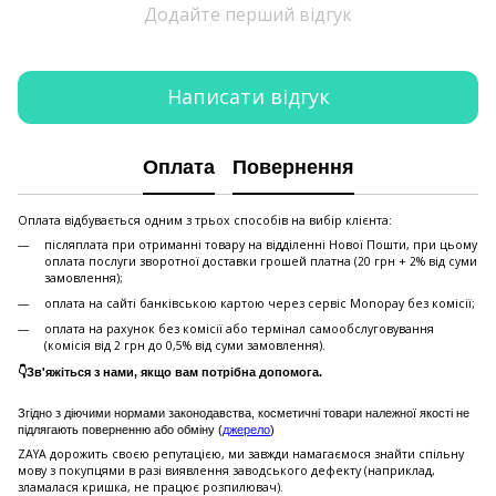
Додайте перший відгук
Написати відгук
Оплата
Повернення
Оплата відбувається одним з трьох способів на вибір клієнта:
післяплата при отриманні товару на відділенні Нової Пошти, при цьому
оплата послуги зворотної доставки грошей платна (20 грн + 2% від суми
замовлення);
оплата на сайті банківською картою через сервіс Monopay без комісії;
оплата на рахунок без комісії або термінал самообслуговування
(комісія від 2 грн до 0,5% від суми замовлення).
👇Зв'яжіться з нами, якщо вам потрібна допомога.
Згідно з діючими нормами законодавства, косметичні товари належної якості не
підлягають поверненню або обміну (
джерело
)
ZAYA дорожить своєю репутацією, ми завжди намагаємося знайти спільну
мову з покупцями в разі виявлення заводського дефекту (наприклад,
зламалася кришка, не працює розпилювач).