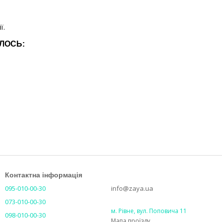
ї.
ИЛОСЬ:
Контактна інформація
095-010-00-30
info@zaya.ua
073-010-00-30
м. Рівне, вул. Поповича 11
098-010-00-30
Мапа проїзду