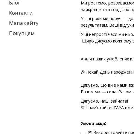
Блог
Ми ростемо, розвиваємось
найкраще та з гордістю п
Контакти
Усі ці роки ми поруч — д
Мапа сайту
результатам. Ваші відгук
Покупцям
У ці непрості часи ми ні
Щиро дякуємо кожному зах
А для наших улюблених кл
⠀
🎉 Нехай День народженн
⠀
Дякуємо, що ви з нами вже
Разом ми — сила. Разом —
Дякуємо, наші зайчата!
💛 І памʼятайте: ZAYA вже
Умови акції:
🌸 Використовуйте п