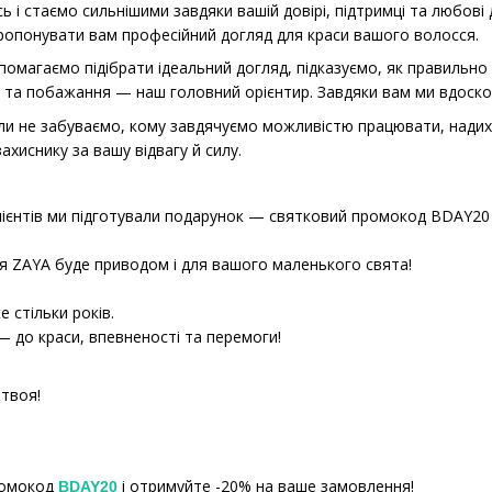
 і стаємо сильнішими завдяки вашій довірі, підтримці та любові 
ропонувати вам професійний догляд для краси вашого волосся.
опомагаємо підібрати ідеальний догляд, підказуємо, як правильн
и та побажання — наш головний орієнтир. Завдяки вам ми вдоск
коли не забуваємо, кому завдячуємо можливістю працювати, надих
иснику за вашу відвагу й силу.
ієнтів ми підготували подарунок — святковий промокод BDAY20 на
я ZAYA буде приводом і для вашого маленького свята!
 стільки років.
 до краси, впевненості та перемоги!
 твоя!
ромокод
і отримуйте -20% на ваше замовлення!
BDAY20