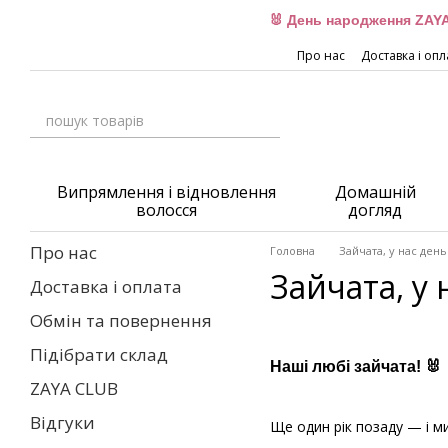
Перейти до основного контенту
🐰 День народження ZAYA
Про нас
Доставка і опл
Випрямлення і відновлення
Домашній
волосся
догляд
Про нас
Головна
Зайчата, у нас ден
Зайчата, у
Доставка і оплата
Обмін та повернення
Підібрати склад
Наші любі зайчата! 🐰
ZAYA CLUB
Відгуки
Ще один рік позаду — і м