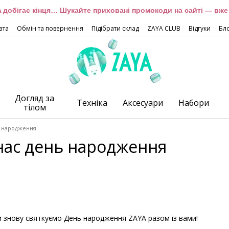
 добігає кінця… Шукайте приховані промокоди на сайті — вже 
ата
Обмін та повернення
Підібрати склад
ZAYA CLUB
Відгуки
Бл
Догляд за
Техніка
Аксесуари
Набори
тілом
ь народження
 нас день народження
и знову святкуємо День народження ZAYA разом із вами!