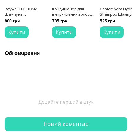
Raywell BIO BOMA
Кондиціонер для
Contempora Hydr
Шампунь
випрямлення волосся
Shampoo Шампу
розгладжуючий 250 мл
Erayba BS16 Bio
зволожуючий з
800 грн
785 грн
525 грн
Smooth Treatment
маслом обліпихи 
Conditioner 250 мл
олією манго 500 
Купити
Купити
Купити
Обговорення
Додайте перший відгук
Новий коментар