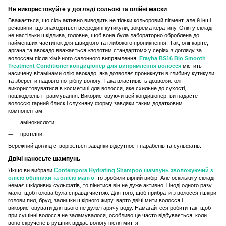
Не використовуйте у догляді сольові та олійні маски
Вважається, що сіль активно виводить не тільки кольоровий пігмент, але й інші
речовини, що знаходяться всередині кутикули, зокрема кератину. Олія у складі
не настільки шкідлива, головне, щоб вона була лабораторно оброблена до
найменших частинок для швидкого та глибокого проникнення. Так, олії каріте,
аргана та авокадо вважається «золотим стандартом» у серіях з догляду за
волоссям після хімічного салонного випрямлення.
Erayba BS16 Bio Smooth
Treatment Conditioner кондиціонер для випрямлення волосся
містить
насичену вітамінами олію авокадо, яка дозволяє проникнути в глибину кутикули
та зберегти надовго потрібну вологу. Така властивість дозволяє олії
використовуватися в косметиці для волосся, яке схильне до сухості,
пошкоджень і травмування. Використовуючи цей кондиціонер, ви надасте
волоссю гарний блиск і слухняну форму завдяки таким додатковим
компонентам:
амінокислоти;
протеїни.
Бережний догляд створюється завдяки відсутності парабенів та сульфатів.
Двічі наносьте шампунь
Якщо ви вибрали
Contempora Hydrating Shampoo шампунь зволожуючий з
олією обліпихи та олією манго
, то зробили вірний вибір. Але оскільки у складі
немає шкідливих сульфатів, то пінитися він не дуже активно, і іноді одного разу
мало, щоб голова була справді чистою. Для того, щоб прибрати з волосся і шкіри
голови пил, бруд, залишки шкірного жиру, варто двічі мити волосся і
використовувати для цього не дуже гарячу воду. Намагайтеся робити так, щоб
при сушінні волосся не заламувалося, особливо це часто відбувається, коли
воно скручене в рушник віддає вологу після миття.