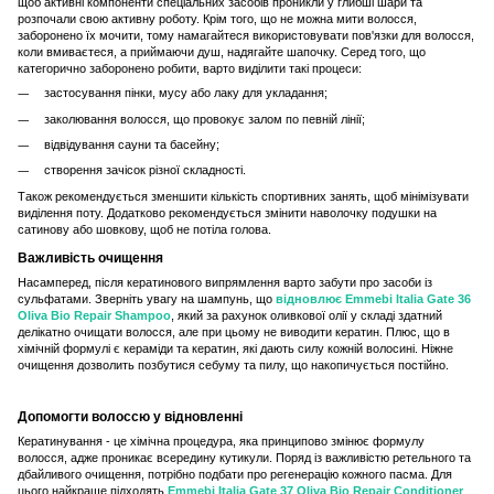
щоб активні компоненти спеціальних засобів проникли у глибші шари та
розпочали свою активну роботу. Крім того, що не можна мити волосся,
заборонено їх мочити, тому намагайтеся використовувати пов'язки для волосся,
коли вмиваєтеся, а приймаючи душ, надягайте шапочку. Серед того, що
категорично заборонено робити, варто виділити такі процеси:
застосування пінки, мусу або лаку для укладання;
заколювання волосся, що провокує залом по певній лінії;
відвідування сауни та басейну;
створення зачісок різної складності.
Також рекомендується зменшити кількість спортивних занять, щоб мінімізувати
виділення поту. Додатково рекомендується змінити наволочку подушки на
сатинову або шовкову, щоб не потіла голова.
Важливість очищення
Насамперед, після кератинового випрямлення варто забути про засоби із
сульфатами. Зверніть увагу на шампунь, що
відновлює Emmebi Italia Gate 36
Oliva Bio Repair Shampoo
, який за рахунок оливкової олії у складі здатний
делікатно очищати волосся, але при цьому не виводити кератин. Плюс, що в
хімічній формулі є кераміди та кератин, які дають силу кожній волосині. Ніжне
очищення дозволить позбутися себуму та пилу, що накопичується постійно.
Допомогти волоссю у відновленні
Кератинування - це хімічна процедура, яка принципово змінює формулу
волосся, адже проникає всередину кутикули. Поряд із важливістю ретельного та
дбайливого очищення, потрібно подбати про регенерацію кожного пасма. Для
цього найкраще підходять
Emmebi Italia Gate 37 Oliva Bio Repair Conditioner