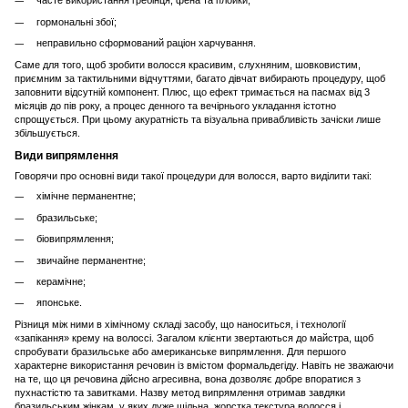
часте використання гребінця, фена та плойки;
гормональні збої;
неправильно сформований раціон харчування.
Саме для того, щоб зробити волосся красивим, слухняним, шовковистим,
приємним за тактильними відчуттями, багато дівчат вибирають процедуру, щоб
заповнити відсутній компонент. Плюс, що ефект тримається на пасмах від 3
місяців до пів року, а процес денного та вечірнього укладання істотно
спрощується. При цьому акуратність та візуальна привабливість зачіски лише
збільшується.
Види випрямлення
Говорячи про основні види такої процедури для волосся, варто виділити такі:
хімічне перманентне;
бразильське;
біовипрямлення;
звичайне перманентне;
керамічне;
японське.
Різниця між ними в хімічному складі засобу, що наноситься, і технології
«запікання» крему на волоссі. Загалом клієнти звертаються до майстра, щоб
спробувати бразильське або американське випрямлення. Для першого
характерне використання речовин із вмістом формальдегіду. Навіть не зважаючи
на те, що ця речовина дійсно агресивна, вона дозволяє добре впоратися з
пухнастістю та завитками. Назву метод випрямлення отримав завдяки
бразильським жінкам, у яких дуже щільна, жорстка текстура волосся і