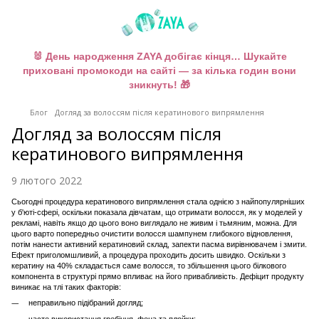
🐰 День народження ZAYA добігає кінця… Шукайте
приховані промокоди на сайті — за кілька годин вони
зникнуть! 🎁
Блог
Догляд за волоссям після кератинового випрямлення
Догляд за волоссям після
кератинового випрямлення
9 лютого 2022
Сьогодні процедура кератинового випрямлення стала однією з найпопулярніших
у б'юті-сфері, оскільки показала дівчатам, що отримати волосся, як у моделей у
рекламі, навіть якщо до цього воно виглядало не живим і тьмяним, можна. Для
цього варто попередньо очистити волосся шампунем глибокого відновлення,
потім нанести активний кератиновий склад, запекти пасма вирівнювачем і змити.
Ефект приголомшливий, а процедура проходить досить швидко. Оскільки з
кератину на 40% складається саме волосся, то збільшення цього білкового
компонента в структурі прямо впливає на його привабливість. Дефіцит продукту
виникає на тлі таких факторів:
неправильно підібраний догляд;