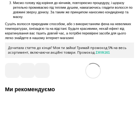
Миємо голову від коріння до кінчиків, повторюємо процедуру, і щоразу
ретельно промиваємо під теплим душем, намагаючись гладити волосся по
довжині зверху донизу. За таким же принципом наносимо кондиціонер та
маску.
Сушіть волосся природним способом, або з використанням фена на невеликих
температурах, іонізацією та на відстані. Будьте красивими, нехай ефект від
кератинування вас тішить довгий час, а потрібні перевірені засоби для цього
легко знайдете в нашому інтернет-магазині
Дочитала статтю до кінця? Моя ти зайка! Тримай промокод 5% на весь
асортимент, включаючи акційні товари. Промокод
ZAYA161
Ми рекомендуємо