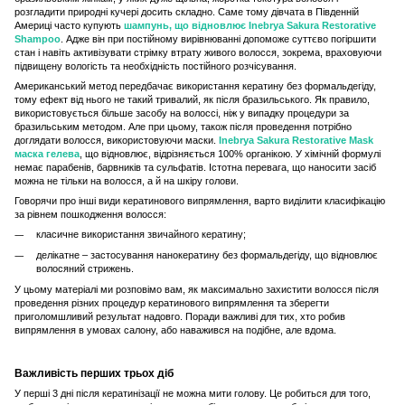
розгладити природні кучері досить складно. Саме тому дівчата в Південній
Америці часто купують
шампунь, що відновлює Inebrya Sakura Restorative
Shampoo
. Адже він при постійному вирівнюванні допоможе суттєво погіршити
стан і навіть активізувати стрімку втрату живого волосся, зокрема, враховуючи
підвищену вологість та необхідність постійного розчісування.
Американський метод передбачає використання кератину без формальдегіду,
тому ефект від нього не такий тривалий, як після бразильського. Як правило,
використовується більше засобу на волоссі, ніж у випадку процедури за
бразильським методом. Але при цьому, також після проведення потрібно
доглядати волосся, використовуючи маски.
Inebrya Sakura Restorative Mask
маска гелева
, що відновлює, відрізняється 100% органікою. У хімічній формулі
немає парабенів, барвників та сульфатів. Істотна перевага, що наносити засіб
можна не тільки на волосся, а й на шкіру голови.
Говорячи про інші види кератинового випрямлення, варто виділити класифікацію
за рівнем пошкодження волосся:
класичне використання звичайного кератину;
делікатне – застосування нанокератину без формальдегіду, що відновлює
волосяний стрижень.
У цьому матеріалі ми розповімо вам, як максимально захистити волосся після
проведення різних процедур кератинового випрямлення та зберегти
приголомшливий результат надовго. Поради важливі для тих, хто робив
випрямлення в умовах салону, або наважився на подібне, але вдома.
Важливість перших трьох діб
У перші 3 дні після кератинізації не можна мити голову. Це робиться для того,