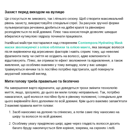
Захист перед виходом на вулицю
Це стосується як зимового, так і літнього сезону. Щоб створити максимальний
рівень захисту, використовуйте спеціальні спреї. За рахунок зручної форми
пульверизатора речовина дробиться на дрібні краплі та рівномірно
розподіляється по всій довжині. Плюс така консистенція дозволяє швидше
вбиратися кутикулою і відразу починати працювати.
Італійські майстри постаралися над створенням
Contempora Hydrating Mask
маски зволожуючої з олією обліпихи та олією манго
, яка захищає волосся
після вирівнюючи від агресивних факторів і навіть сприяє тому, що невеликі
фрагменти пилу чи сміття не осідають на волоссі, адже компоненти їх
відштовхують. Плюс, ви отримаєте ефект зволоження та відновлення, а також
живлення, що особливо важливо у тому випадку, коли у вас швидко
травмуються кінчики та їх постійно потрібно підстригати, щоб повернути
акуратний зовнішній вигляд.
Мити голову треба правильно та безпечно
На завершення варто відзначити, що доведеться трохи змінити технологію
миття, якщо, зрозуміло, до цього ви мили голову неправильно. Так, потрібно
намагатися, щоб волосся постійно було в рівному положенні, і спеціально для
цього вирівнюйте його долонями по всій довжині. Крім цього важливо запам'ятати
3 важливі правила миття голови:
Засіб наносимо на долоню та спінюємо, а потім саме піну наносимо на
шкіру та волосся по всій довжині.
Особливу увагу приділяємо шкірі, адже через гладкість волосся досить
багато бруду накопичується біля коріння, зокрема, на скронях і лобі.