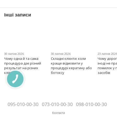
Інші записи
30 липня 2026
30 липня 2026
23 липня 202
Чому одна й та сама
Складні клієнти: коли
Чому дорог
процедура дає різний
краще відмовити у
іноді не пр
результат на різних
процедурі кератину або
помилок у 
клієнтах?
ботоксу
засобів
095-010-00-30
073-010-00-30
098-010-00-30
Контакти