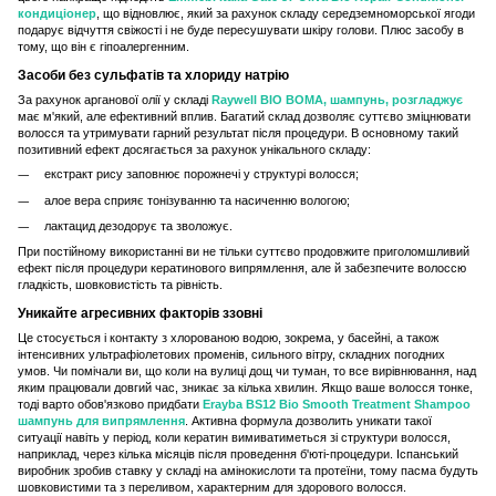
кондиціонер
, що відновлює, який за рахунок складу середземноморської ягоди
подарує відчуття свіжості і не буде пересушувати шкіру голови. Плюс засобу в
тому, що він є гіпоалергенним.
Засоби без сульфатів та хлориду натрію
За рахунок арганової олії у складі
Raywell BIO BOMA, шампунь, розгладжує
має м'який, але ефективний вплив. Багатий склад дозволяє суттєво зміцнювати
волосся та утримувати гарний результат після процедури. В основному такий
позитивний ефект досягається за рахунок унікального складу:
екстракт рису заповнює порожнечі у структурі волосся;
алое вера сприяє тонізуванню та насиченню вологою;
лактацид дезодорує та зволожує.
При постійному використанні ви не тільки суттєво продовжите приголомшливий
ефект після процедури кератинового випрямлення, але й забезпечите волоссю
гладкість, шовковистість та рівність.
Уникайте агресивних факторів ззовні
Це стосується і контакту з хлорованою водою, зокрема, у басейні, а також
інтенсивних ультрафіолетових променів, сильного вітру, складних погодних
умов. Чи помічали ви, що коли на вулиці дощ чи туман, то все вирівнювання, над
яким працювали довгий час, зникає за кілька хвилин. Якщо ваше волосся тонке,
тоді варто обов'язково придбати
Erayba BS12 Bio Smooth Treatment Shampoo
шампунь для випрямлення
. Активна формула дозволить уникати такої
ситуації навіть у період, коли кератин вимиватиметься зі структури волосся,
наприклад, через кілька місяців після проведення б'юті-процедури. Іспанський
виробник зробив ставку у складі на амінокислоти та протеїни, тому пасма будуть
шовковистими та з переливом, характерним для здорового волосся.