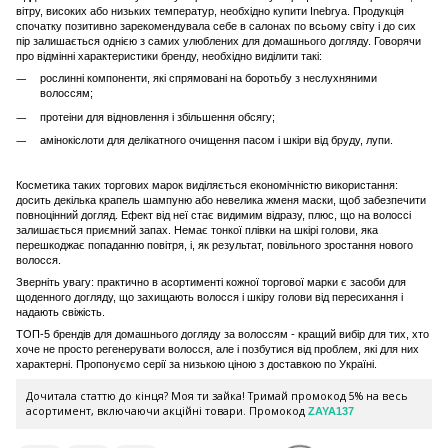
вітру, високих або низьких температур, необхідно купити Inebrya. Продукція
спочатку позитивно зарекомендувала себе в салонах по всьому світу і до сих
пір залишається однією з самих улюблених для домашнього догляду. Говорячи
про відмінні характеристики бренду, необхідно виділити такі:
рослинні компоненти, які спрямовані на боротьбу з неслухняними
волоссям
;
протеіни для відновлення і збільшення обсягу;
амінокіслоти для делікатного очищення пасом і шкіри від бруду, лупи.
Косметика таких торгових марок виділяється економічністю використання:
досить декілька крапель шампуню або невелика жменя маски, щоб забезпечити
повноцінний догляд. Ефект від неї стає видимим відразу, плюс, що на волоссі
залишається приємний запах. Немає тонкої плівки на шкірі голови, яка
перешкоджає попаданню повітря, і, як результат, повільного зростання нового
волосся.
Зверніть увагу: практично в асортименті кожної торгової марки є засоби для
щоденного догляду, що захищають волосся і шкіру голови від пересихання і
надають свіжість.
ТОП-5 брендів для домашнього догляду за волоссям - кращий вибір для тих, хто
хоче не просто регенерувати волосся, але і позбутися від проблем, які для них
характерні. Пропонуємо серії за низькою ціною з доставкою по Україні.
Дочитала статтю до кінця? Моя ти зайка! Тримай промокод 5% на весь
асортимент, включаючи акційні товари. Промокод
ZAYA137