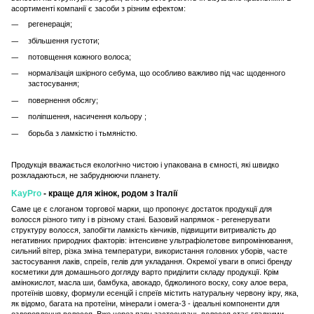
асортименті компанії є
засоби
з різним ефектом:
регенерація;
збільшення густоти
;
потовщення кожного волоса
;
нормалізація шкірного себума, що особливо важливо під час щоденного
застосування;
повернення обсягу
;
поліпшення, насичення кольору
;
борьба з ламкістю і тьмяністю.
Продукція вважається екологічно чистою і упакована в ємності, які швидко
розкладаються, не забруднюючи планету.
KayPro
- краще для жінок, родом з Італії
Саме це є слоганом торгової марки, що пропонує достаток продукції для
волосся різного типу і в різному стані. Базовий напрямок - регенерувати
структуру волосся, запобігти ламкість кінчиків, підвищити витривалість до
негативних природних факторів: інтенсивне ультрафіолетове випромінювання,
сильний вітер, різка зміна температури, використання головних уборів, часте
застосування лаків, спреїв, гелів для укладання. Окремої уваги в описі бренду
косметики для домашнього догляду варто приділити складу продукції. Крім
амінокислот, масла ши, бамбука, авокадо, бджолиного воску, соку алое вера,
протеїнів шовку, формули есенцій і спреїв містить натуральну червону ікру, яка,
як відомо, багата на протеїни, мінерали і омега-3 - ідеальні компоненти для
оздоровлення волосся. Вже через пару застосувань волосся стає гладкими,