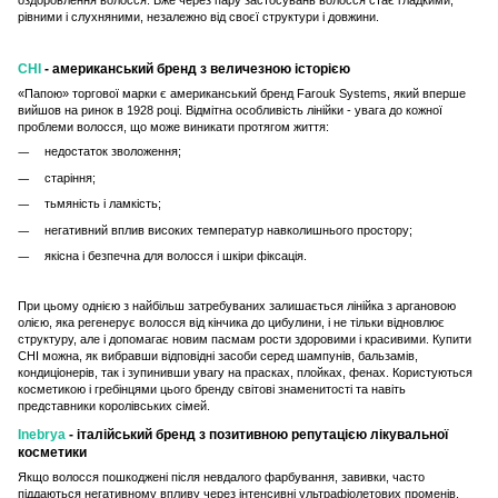
рівними і слухняними, незалежно від своєї структури і довжини.
CHI
- американський бренд з величезною історією
«Папою» торгової марки є американський бренд Farouk Systems, який вперше
вийшов на ринок в 1928 році. Відмітна особливість лінійки - увага до кожної
проблеми волосся, що може виникати протягом життя:
недостаток зволоження;
старіння
;
тьмяність і ламкість
;
негативний вплив високих температур навколишнього простору
;
якісна і безпечна для волосся і шкіри фіксація
.
При цьому однією з найбільш затребуваних залишається лінійка з аргановою
олією, яка регенерує волосся від кінчика до цибулини, і не тільки відновлює
структуру, але і допомагає новим пасмам рости здоровими і красивими. Купити
CHI можна, як вибравши відповідні засоби серед шампунів, бальзамів,
кондиціонерів, так і зупинивши увагу на прасках, плойках, фенах. Користуються
косметикою і гребінцями цього бренду світові знаменитості та навіть
представники королівських сімей.
Inebrya
- італійський бренд з позитивною репутацією лікувальної
косметики
Якщо волосся пошкоджені після невдалого фарбування, завивки, часто
піддаються негативному впливу через інтенсивні ультрафіолетових променів,