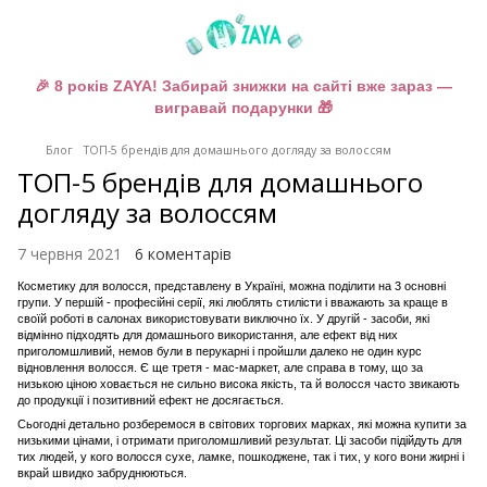
🎉 8 років ZAYA! Забирай знижки на сайті вже зараз —
вигравай подарунки 🎁
Блог
ТОП-5 брендів для домашнього догляду за волоссям
ТОП-5 брендів для домашнього
догляду за волоссям
7 червня 2021
6 коментарів
Косметику для волосся, представлену в Україні, можна поділити на 3 основні
групи. У першій - професійні серії, які люблять стилісти і вважають за краще в
своїй роботі в салонах використовувати виключно їх. У другій -
засоби
, які
відмінно підходять для домашнього використання, але ефект від них
приголомшливий, немов були в перукарні і пройшли далеко не один курс
відновлення волосся. Є ще третя - мас-маркет, але справа в тому, що за
низькою ціною ховається не сильно висока якість, та й волосся часто звикають
до продукції і позитивний ефект не досягається.
Сьогодні детально розберемося в світових торгових марках, які можна купити за
низькими цінами, і отримати приголомшливий результат. Ці
засоби
підійдуть для
тих людей, у кого волосся сухе, ламке, пошкоджене, так і тих, у кого вони жирні і
вкрай швидко забруднюються.