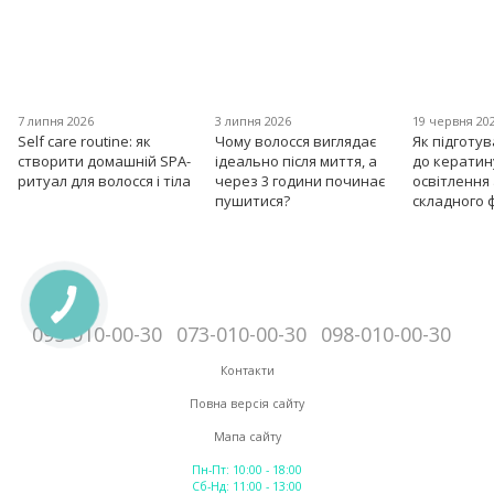
7 липня 2026
3 липня 2026
19 червня 20
Self care routine: як
Чому волосся виглядає
Як підготу
створити домашній SPA-
ідеально після миття, а
до кератин
ритуал для волосся і тіла
через 3 години починає
освітлення
пушитися?
складного 
095-010-00-30
073-010-00-30
098-010-00-30
Контакти
Повна версія сайту
Мапа сайту
Пн-Пт: 10:00 - 18:00
Сб-Нд: 11:00 - 13:00