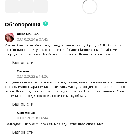
6
Обговорення
Анна Манько
03.10.2024 в 07:45
У мене багато засобів для догляду за волоссям від бренду CHE. Але крім
зовнішнього впливу, волоссю ще необхідне підживлення вітамінами
зсередини. Я курсами Натубіотин пропиваю. Волосся і нігті шикарні.
Відповісти
Оксано
02.12.2022 в 14:26
о, я фанат косметики для волосся від Beaver, вже користувалась аргановою
серією, Hydro і зараз купила шампунь, маску та кондиціонер з кокосовою
олією. Дуже подобаються засоби, ефект і запах. Щиро рекомендую. Хочу
ще купити олію для волосся, поки не можу обрати.
Відповісти
Катя Новак
03.07.2021 в 16:44
Пользуюсь ЧИ уже много лет, мое единственное спасение!
Відповісти