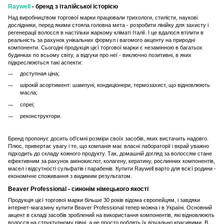
Raywell
- бренд з італійської історією
Над виробництвом торгової марки працювали трихологи, стилісти, наукові
дослідники, перед якими стояла головна мета - розробити лінійку для захисту і
регенерації волосся в настільки жаркому кліматі Італії. І це вдалося втілити в
реальність за рахунок унікальних формул і вагомого акценту на природні
компоненти. Сьогодні продукція цієї торгової марки є незамінною в багатьох
будинках по всьому світу, а відгуки про неї - виключно позитивні, в яких
підкреслюються такі аспекти:
доступная ціна;
шірокій асортимент: шампуні, кондиціонери, термозахист, що відновлюють
масла;
спреі;
реконструктори.
Бренд пропонує досить об'ємні розміри своїх
засоб
і
в
, яких вистачить надовго.
Плюс, привертає увагу і те, що компанія має власні лабораторії і вкрай уважно
підходить до складу кожного продукту. Так, домашній догляд за волоссям стане
ефективним за рахунок амінокислот, колагену, кератину, рослинних компонентів,
масел і відсутності сульфатів і парабенів. Купити Raywell варто для всієї родини -
економічне споживання з видимим результатом.
Beaver Professional - синонім німецького якості
Продукція цієї торгової марки більше 30 років відома європейцям, і завдяки
інтернет-магазину купити Beaver Professional тепер можна і в Україні. Основний
акцент в складі
засобів
зроблений на використання компонентів, які відновлюють
волосся на структурному рівні, а не просто роблять їх візуально красивими. В