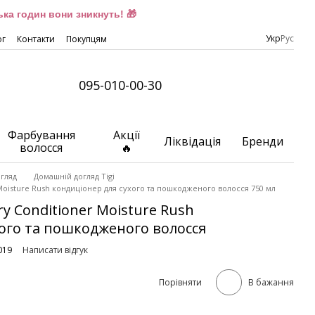
ка годин вони зникнуть! 🎁
Укр
Рус
ог
Контакти
Покупцям
095-010-00-30
Фарбування
Акції
Ліквідація
Бренди
волосся
🔥
гляд
Домашній догляд Tigi
 Moisture Rush кондиціонер для сухого та пошкодженого волосся 750 мл
ry Conditioner Moisture Rush
хого та пошкодженого волосся
019
Написати відгук
Порівняти
В бажання