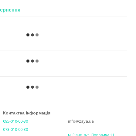
ернення
Контактна інформація
095-010-00-30
info@zaya.ua
073-010-00-30
м. Рівне, вул. Поповича 11