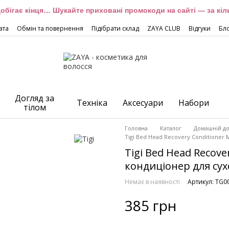
обігає кінця… Шукайте приховані промокоди на сайті — за кіль
ата
Обмін та повернення
Підібрати склад
ZAYA CLUB
Відгуки
Бл
Догляд за
Техніка
Аксесуари
Набори
тілом
Головна
Каталог
Домашній до
Tigi Bed Head Recovery Conditioner
Tigi Bed Head Recove
кондиціонер для су
Немає в наявності
Артикул: TG0
385 грн