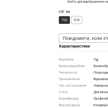
%
Ввійти
для відображення н
Об `єм
750
970
Повідомити, коли з'
Характеристики
Виробник
Tigi
Країна виробник
Великобр
Тип волосся
Пошкодж
Призначення
Відновле
Час застосування
Універса
Стать
Для жіно
Класифікація
Професій
Вид продукції
Кондиці