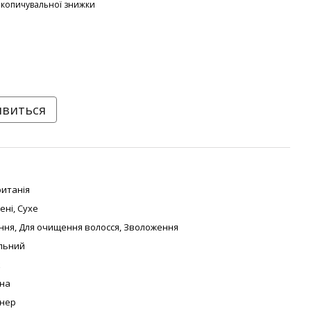
акопичувальної знижки
явиться
итанія
ені
,
Сухе
ння
,
Для очищення волосся
,
Зволоження
льний
к
на
онер