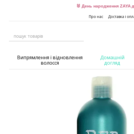
Перейти до основного контенту
🐰 День народження ZAYA д
Про нас
Доставка і опл
Випрямлення і відновлення
Домашній
волосся
догляд