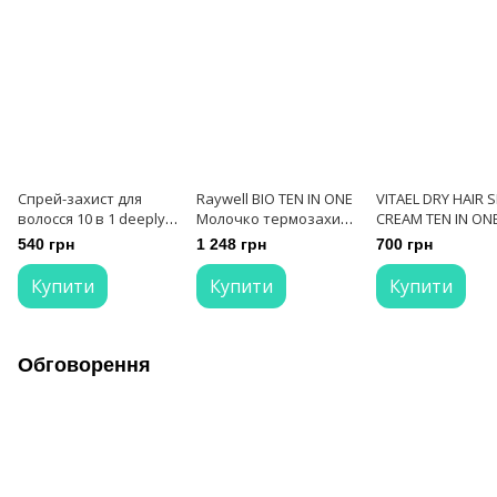
Спрей-захист для
Raywell BIO TEN IN ONE
VITAEL DRY HAIR 
волосся 10 в 1 deeply
Молочко термозахист
CREAM TEN IN ON
protecting hair spray 10
для волосся 10 в 1 200
Термозахист 10 в
540 грн
1 248 грн
700 грн
in 1 200 мл
мл
мл
Купити
Купити
Купити
Обговорення