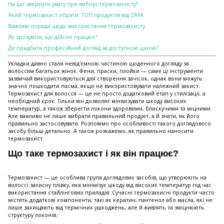
На що звернути увагу при виборі термозахисту?
Який термозахист обрати: ТОП продуктів від ZAYA
Важливі поради щодо використання термозахисту
Як зрозуміти, що дійсно працює?
Де придбати професійний догляд за доступною ціною?
Укладки давно стали невід'ємною частиною щоденного догляду за
волоссям багатьох жінок. Фени, праски, плойки — саме ці інструменти
зазвичай використовуються для створення зачісок, однак вони можуть
значно пошкодити пасма, якщо не використовувати належний захист.
Термозахист для волосся — це не просто додатковий етап у стилізації, а
необхідний крок. Тільки він дозволяє мінімізувати шкоду високих
температур, а також зберегти локони здоровими, блискучими та міцними.
Але важливо не лише вибрати правильний продукт, а й знати, як його
правильно застосовувати. Розповімо про особливості такого доглядового
засобу більш детально. А також розкажемо, як правильно наносити
термозахист.
Що таке термозахист і як він працює?
Термозахист — це особлива група доглядових засобів, що утворюють на
волоссі захисну плівку, яка мінімізує шкоду від високих температур під час
використання стайлінгових приладів. Сучасні термозахисні продукти часто
містять додаткові компоненти, такі як кератин, пантенол або масла, які не
лише захищають від термічних ушкоджень, але й живлять та зміцнюють
структуру локонів.