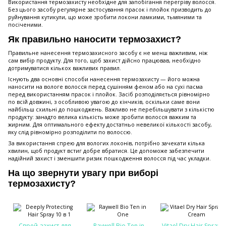
Використання термозахисту необхідне для запобігання перегріву волосся.
Без цього засобу регулярне застосування прасок і плойок призводить до
руйнування кутикули, що може зробити локони ламкими, тьмяними та
посіченими.
Як правильно наносити термозахист?
Правильне нанесення термозахисного засобу є не менш важливим, ніж
сам вибір продукту. Для того, щоб захист дійсно працював, необхідно
дотримуватися кількох важливих правил.
Існують два основні способи нанесення термозахисту — його можна
наносити на вологе волосся перед сушінням феном або на сухі пасма
перед використанням прасок і плойок. Засіб розподіляється рівномірно
по всій довжині, з особливою увагою до кінчиків, оскільки саме вони
найбільш схильні до пошкоджень. Важливо не перебільшувати з кількістю
продукту: занадто велика кількість може зробити волосся важким та
жирним. Для оптимального ефекту достатньо невеликої кількості засобу,
яку слід рівномірно розподілити по волоссю.
За використання спрею для вологих локонів, потрібно зачекати кілька
хвилин, щоб продукт встиг добре вбратися. Це допоможе забезпечити
надійний захист і зменшити ризик пошкодження волосся під час укладки.
На що звернути увагу при виборі
термозахисту?
Спрей-захист для
Raywell Bio Ten in
Vitael Dry Hair Spray-