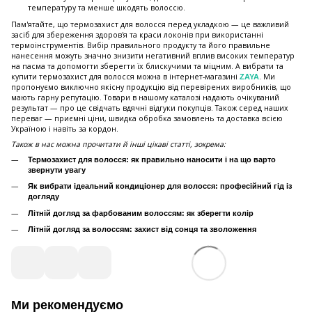
температуру та менше шкодять волоссю.
Пам'ятайте, що термозахист для волосся перед укладкою — це важливий
засіб для збереження здоров'я та краси локонів при використанні
термоінструментів. Вибір правильного продукту та його правильне
нанесення можуть значно знизити негативний вплив високих температур
на пасма та допомогти зберегти їх блискучими та міцним. А вибрати та
купити термозахист для волосся можна в інтернет-магазині
. Ми
ZAYA
пропонуємо виключно якісну продукцію від перевірених виробників, що
мають гарну репутацію. Товари в нашому каталозі надають очікуваний
результат — про це свідчать вдячні відгуки покупців. Також серед наших
переваг — приємні ціни, швидка обробка замовлень та доставка всією
Україною і навіть за кордон.
Також в нас можна прочитати й інші цікаві статті, зокрема:
Термозахист для волосся: як правильно наносити і на що варто
звернути увагу
Як вибрати ідеальний кондиціонер для волосся: професійний гід із
догляду
Літній догляд за фарбованим волоссям: як зберегти колір
Літній догляд за волоссям: захист від сонця та зволоження
Ми рекомендуємо