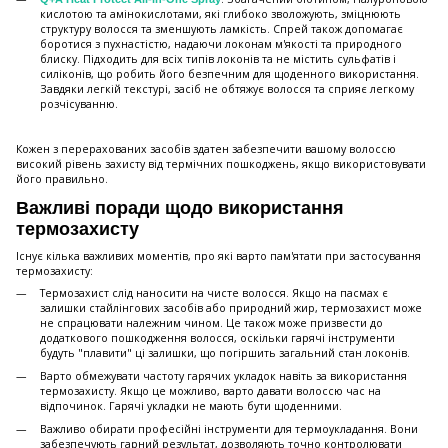
кислотою та амінокислотами, які глибоко зволожують, зміцнюють
структуру волосся та зменшують ламкість. Спрей також допомагає
боротися з пухнастістю, надаючи локонам м'якості та природного
блиску. Підходить для всіх типів локонів та не містить сульфатів і
силіконів, що робить його безпечним для щоденного використання.
Завдяки легкій текстурі, засіб не обтяжує волосся та сприяє легкому
розчісуванню.
Кожен з перерахованих засобів здатен забезпечити вашому волоссю
високий рівень захисту від термічних пошкоджень, якщо використовувати
його правильно.
Важливі поради щодо використання
термозахисту
Існує кілька важливих моментів, про які варто пам'ятати при застосування
термозахисту:
Термозахист слід наносити на чисте волосся. Якщо на пасмах є
залишки стайлінгових засобів або природний жир, термозахист може
не спрацювати належним чином. Це також може призвести до
додаткового пошкодження волосся, оскільки гарячі інструменти
будуть "плавити" ці залишки, що погіршить загальний стан локонів.
Варто обмежувати частоту гарячих укладок навіть за використання
термозахисту. Якщо це можливо, варто давати волоссю час на
відпочинок. Гарячі укладки не мають бути щоденними.
Важливо обирати професійні інструменти для термоукладання. Вони
забезпечують гарний результат, дозволяють точно контролювати