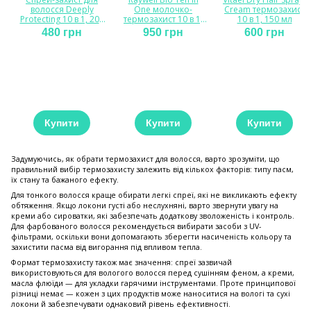
волосся Deeply
One молочко-
Cream термозахист
Protecting 10 в 1, 200
термозахист 10 в 1,
10 в 1, 150 мл
мл
200 мл
480 грн
950 грн
600 грн
Купити
Купити
Купити
Задумуючись, як обрати термозахист для волосся, варто зрозуміти, що
правильний вибір термозахисту залежить від кількох факторів: типу пасм,
їх стану та бажаного ефекту.
Для тонкого волосся краще обирати легкі спреї, які не викликають ефекту
обтяження. Якщо локони густі або неслухняні, варто звернути увагу на
креми або сироватки, які забезпечать додаткову зволоженість і контроль.
Для фарбованого волосся рекомендується вибирати засоби з UV-
фільтрами, оскільки вони допомагають зберегти насиченість кольору та
захистити пасма від вигорання під впливом тепла.
Формат термозахисту також має значення: спреї зазвичай
використовуються для вологого волосся перед сушінням феном, а креми,
масла флюїди — для укладки гарячими інструментами. Проте принципової
різниці немає — кожен з цих продуктів може наноситися на вологі та сухі
локони й забезпечувати однаковий рівень ефективності.