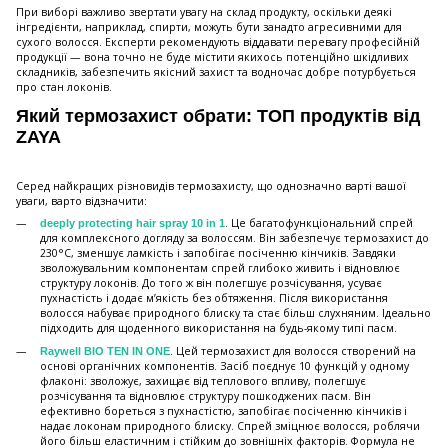
При виборі важливо звертати увагу на склад продукту, оскільки деякі
інгредієнти, наприклад, спирти, можуть бути занадто агресивними для
сухого волосся. Експерти рекомендують віддавати перевагу професійній
продукції — вона точно не буде містити якихось потенційно шкідливих
складників, забезпечить якісний захист та водночас добре потурбується
про стан локонів.
Який термозахист обрати: ТОП продуктів від
ZAYA
Серед найкращих різновидів термозахисту, що однозначно варті вашої
уваги, варто відзначити:
. Це багатофункціональний спрей
deeply protecting hair spray 10 in 1
для комплексного догляду за волоссям. Він забезпечує термозахист до
230°C, зменшує ламкість і запобігає посіченню кінчиків. Завдяки
зволожувальним компонентам спрей глибоко живить і відновлює
структуру локонів. До того ж він полегшує розчісування, усуває
пухнастість і додає м’якість без обтяження. Після використання
волосся набуває природного блиску та стає більш слухняним. Ідеально
підходить для щоденного використання на будь-якому типі пасм.
. Цей термозахист для волосся створений на
Raywell BIO TEN IN ONE
основі органічних компонентів. Засіб поєднує 10 функцій у одному
флаконі: зволожує, захищає від теплового впливу, полегшує
розчісування та відновлює структуру пошкоджених пасм. Він
ефективно бореться з пухнастістю, запобігає посіченню кінчиків і
надає локонам природного блиску. Спрей зміцнює волосся, роблячи
його більш еластичним і стійким до зовнішніх факторів. Формула не