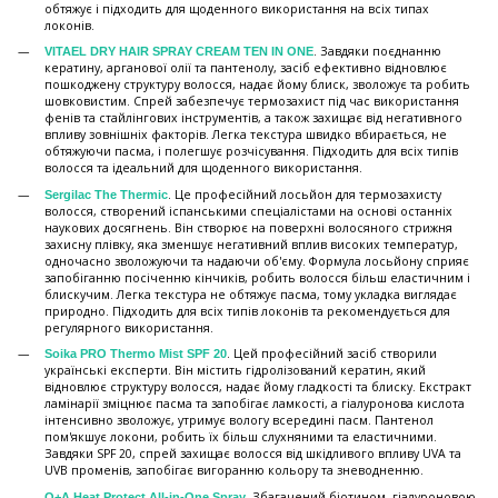
обтяжує і підходить для щоденного використання на всіх типах
локонів.
. Завдяки поєднанню
VITAEL DRY HAIR SPRAY CREAM TEN IN ONE
кератину, арганової олії та пантенолу, засіб ефективно відновлює
пошкоджену структуру волосся, надає йому блиск, зволожує та робить
шовковистим. Спрей забезпечує термозахист під час використання
фенів та стайлінгових інструментів, а також захищає від негативного
впливу зовнішніх факторів. Легка текстура швидко вбирається, не
обтяжуючи пасма, і полегшує розчісування. Підходить для всіх типів
волосся та ідеальний для щоденного використання.
. Це професійний лосьйон для термозахисту
Sergilac The Thermic
волосся, створений іспанськими спеціалістами на основі останніх
наукових досягнень. Він створює на поверхні волосяного стрижня
захисну плівку, яка зменшує негативний вплив високих температур,
одночасно зволожуючи та надаючи об'єму. Формула лосьйону сприяє
запобіганню посіченню кінчиків, робить волосся більш еластичним і
блискучим. Легка текстура не обтяжує пасма, тому укладка виглядає
природно. Підходить для всіх типів локонів та рекомендується для
регулярного використання.
. Цей професійний засіб створили
Soika PRO Thermo Mist SPF 20
українські експерти. Він містить гідролізований кератин, який
відновлює структуру волосся, надає йому гладкості та блиску. Екстракт
ламінарії зміцнює пасма та запобігає ламкості, а гіалуронова кислота
інтенсивно зволожує, утримує вологу всередині пасм. Пантенол
пом'якшує локони, робить їх більш слухняними та еластичними.
Завдяки SPF 20, спрей захищає волосся від шкідливого впливу UVA та
UVB променів, запобігає вигоранню кольору та зневодненню.
. Збагачений біотином, гіалуроновою
Q+A Heat Protect All-in-One Spray