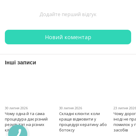
Додайте перший відгук
Новий коментар
Інші записи
30 липня 2026
30 липня 2026
23 липня 202
Чому одна й та сама
Складні клієнти: коли
Чому дорог
процедура дає різний
краще відмовити у
іноді не пр
результат на різних
процедурі кератину або
помилок у 
клієнтах?
ботоксу
засобів