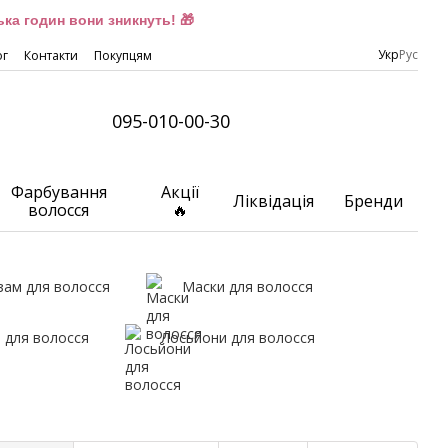
ка годин вони зникнуть! 🎁
Укр
Рус
ог
Контакти
Покупцям
095-010-00-30
Фарбування
Акції
Ліквідація
Бренди
волосся
🔥
зам для волосся
Маски для волосся
 для волосся
Лосьйони для волосся