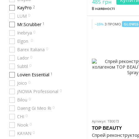
485 грн
2
KayPro
В наявності
0
LUM
1
Mr.Scrubber
З ПРОМО
−15%
GLOW15
0
Inebrya
0
Elgon
0
Barex Italiana
0
Lador
0
Subtil
1
Lovien Essential
0
Joico
0
jNOWA Professional
0
Bilou
0
Daeng Gi Meo Ri
0
CHI
Артикул: TB0073
0
Nook
TOP BEAUTY
0
KAYAN
Спрей реконструктор