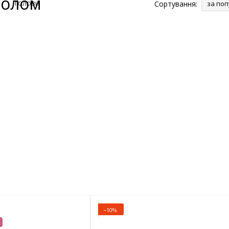
нолом
Сортування:
за поп
−10%