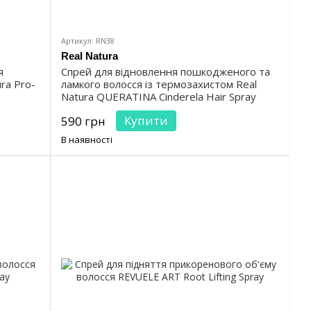
Артикул: RN38
Real Natura
я
Спрей для відновлення пошкодженого та
ra Pro-
ламкого волосся із термозахистом Real
Natura QUERATINA Cinderela Hair Spray
Купити
590 грн
В наявності