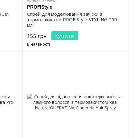
Артикул: PFS0043
PROFIStyle
EBUM
Спрей для моделювання зачіски з
термозахистом PROFIStyle STYLING 250
мл
Купити
155 грн
В наявності