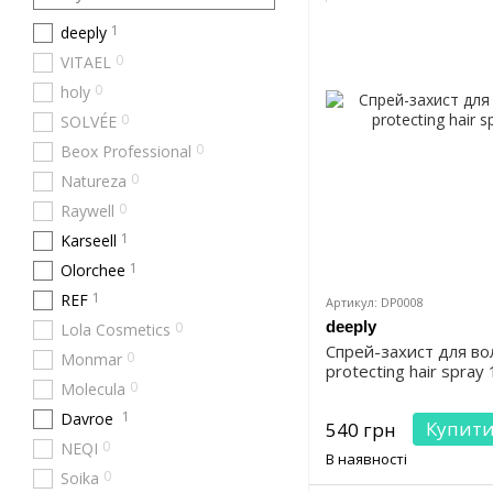
1
deeply
0
VITAEL
0
holy
0
SOLVÉE
0
Beox Professional
0
Natureza
0
Raywell
1
Karseell
1
Olorchee
1
REF
Артикул: DP0008
deeply
0
Lola Cosmetics
Спрей-захист для вол
0
Monmar
protecting hair spray 
0
Molecula
1
Davroe
Купит
540 грн
0
NEQI
В наявності
0
Soika