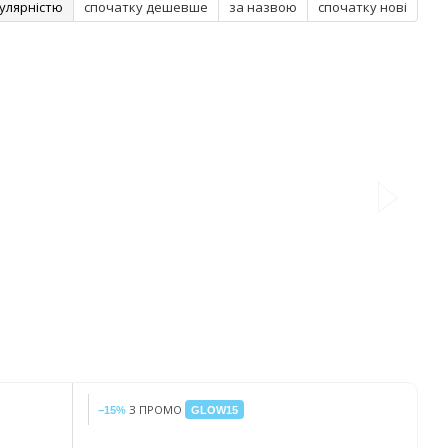
улярністю
спочатку дешевше
за назвою
спочатку нові
З ПРОМО
−15%
GLOW15