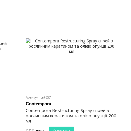
Артикул: cnt657
Contempora
Contempora Restructuring Spray спрей з
рослинним кератином та олією опунції 200
мл
Купити