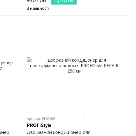
950 грн
В наявності
1
Артикул: PFS0005
PROFIStyle
іонер
Двофазний кондиціонер для