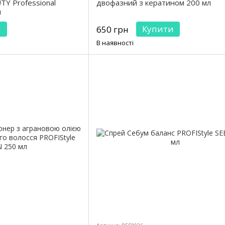
Y Professional
двофазний з кератином 200 мл
л
и
Купити
650 грн
В наявності