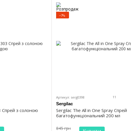
−7%
11
Артикул: serg0398
Sergilac
3 Спрей з солоною
Sergilac The All in One Spray Спрей
багатофункціональний 200 мл
845 грн
и
Купити