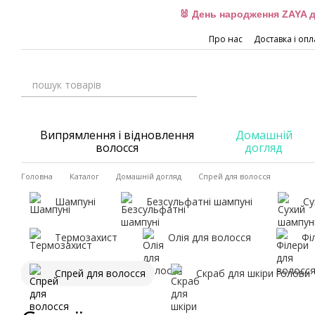
Перейти до основного контенту
🐰 День народження ZAYA д
Про нас
Доставка і опл
Випрямлення і відновлення
Домашній
волосся
догляд
Головна
Каталог
Домашній догляд
Спрей для волосся
Шампуні
Безсульфатні шампуні
Су
Термозахист
Олія для волосся
Фі
Спрей для волосся
Скраб для шкіри голови