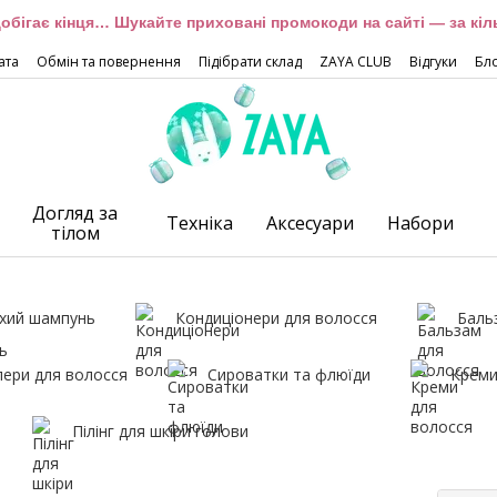
обігає кінця… Шукайте приховані промокоди на сайті — за кіль
ата
Обмін та повернення
Підібрати склад
ZAYA CLUB
Відгуки
Бл
Догляд за
Техніка
Аксесуари
Набори
тілом
хий шампунь
Кондиціонери для волосся
Баль
лери для волосся
Сироватки та флюїди
Креми
Пілінг для шкіри голови