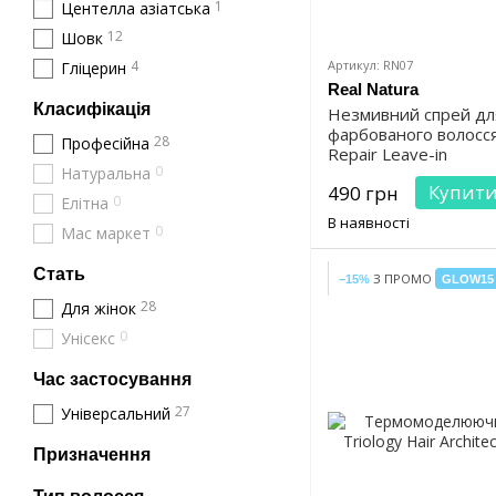
1
Центелла азіатська
12
Шовк
4
Артикул: RN07
Гліцерин
Real Natura
Класифікація
Незмивний спрей дл
фарбованого волосся 
28
Професійна
Repair Leave-in
0
Натуральна
Купит
490 грн
0
Елітна
В наявності
0
Мас маркет
Стать
З ПРОМО
−15%
GLOW15
28
Для жінок
0
Унісекс
Час застосування
27
Універсальний
Призначення