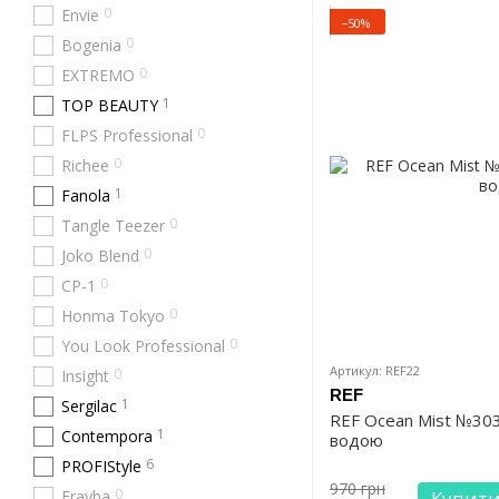
0
Envie
−50%
0
Bogenia
0
EXTREMO
1
TOP BEAUTY
0
FLPS Professional
0
Richee
1
Fanola
0
Tangle Teezer
0
Joko Blend
0
CP-1
0
Honma Tokyo
0
You Look Professional
Артикул: REF22
0
Insight
REF
1
Sergilac
REF Ocean Mist №30
1
Contempora
водою
6
PROFIStyle
970 грн
0
Erayba
Купит