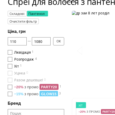
Спреї для волосся з панте
Складові:
Пантенол
Очистити фільтр
Ціна, грн
Від Ціна, грн
До Ціна, грн
ОК
1
Ліквідація
4
Розпродаж
1
Хіт
0
Уцінка
0
Разом дешевше!
1
з промо
−20%
PARTY20
3
з промо
−15%
GLOW15
Бренд
ХІТ
З ПРОМО
−20%
PARTY20