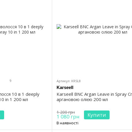
9
Артикул: KRSL8
Karseell
осся 10 в 1 deeply
Karseell BNC Argan Leave in Spray С
10 in 1 200 мл
аргановою олією 200 мл
1 200 грн
и
Купити
1 080 грн
В наявності