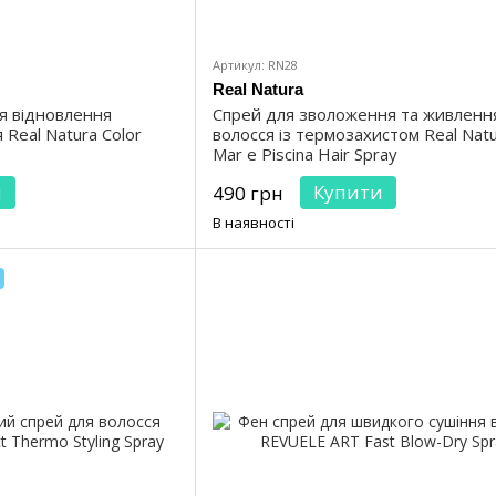
Артикул: RN28
Real Natura
я відновлення
Спрей для зволоження та живленн
Real Natura Color
волосся із термозахистом Real Natu
Mar e Piscina Hair Spray
и
Купити
490 грн
В наявності