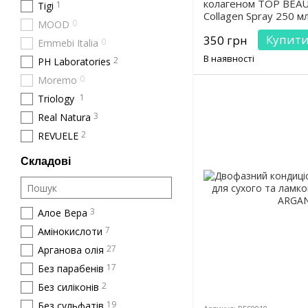
колагеном TOP BEAUT
1
Tigi
Collagen Spray 250 м
0
MOOD
Купит
350 грн
0
Emmebi Italia
В наявності
2
PH Laboratories
0
Moremo
1
Triology
3
Real Natura
2
REVUELE
Складові
3
Алое Вера
7
Амінокислоти
27
Арганова олія
17
Без парабенів
2
Без силіконів
19
Без сульфатів