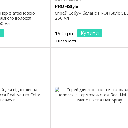
Артикул: PFS0026
PROFIStyle
нер з аграновою
Спрей Себум баланс PROFIStyle S
ламкого волосся
250 мл
50 мл
и
Купити
190 грн
В наявності