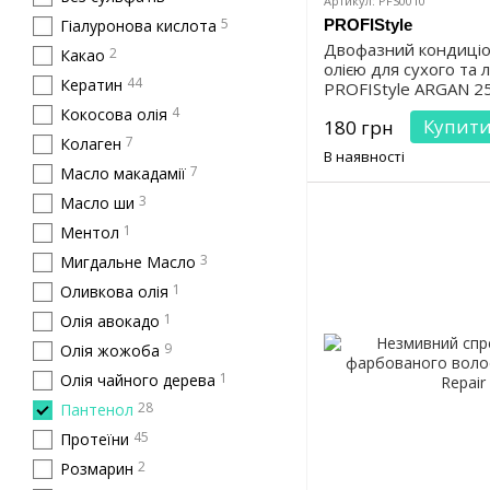
Артикул: PFS0010
5
Гіалуронова кислота
PROFIStyle
Двофазний кондиціо
2
Какао
олією для сухого та 
44
Кератин
PROFIStyle ARGAN 2
4
Кокосова олія
Купит
180 грн
7
Колаген
В наявності
7
Масло макадамії
3
Масло ши
1
Ментол
3
Мигдальне Масло
1
Оливкова олія
1
Олія авокадо
9
Олія жожоба
1
Олія чайного дерева
28
Пантенол
45
Протеїни
2
Розмарин