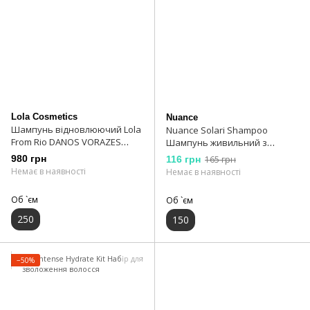
Lola Cosmetics
Nuance
Шампунь відновлюючий Lola
Nuance Solari Shampoo
From Rio DANOS VORAZES
Шампунь живильний з
FORTIFICANTE 250 мл
маслом горіхового дерева
980 грн
116 грн
165 грн
150 мл
Немає в наявності
Немає в наявності
Об `єм
Об `єм
250
150
−50%