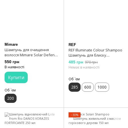
Mimare
REF
Шампунь для очищення
REF Illuminate Colour Shampoo
волосся Mimare Solar Defense
Шампунь для блиску
Shampoo
фарбованого волосся 285 мл
550 грн
485 грн
970 грн
В наявності
Немає в наявності
Купити
Об `єм
285
600
1000
Об `єм
200
−30%