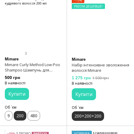
−15%
РАЗОМ ДЕШЕВШЕ!
3
Mimare
Mimare
Mimare Curly Method Low-Poo
Набір інтенсивне зволоження
Shampoo Шампунь для
волосся Mimare
кудрявого волосся 200 мл
500 грн
1 275 грн
1 500 грн
В наявності
В наявності
Купити
Купити
Об `єм
Об `єм
9
200
480
200+200+200
З ПРОМО
НОВИНКА
−20%
PARTY20