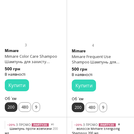
3
4
Mimare
Mimare
Mimare Color Care Shampoo
Mimare Frequent Use
Шампунь для захисту
Shampoo Шампунь для
кольору з гранатом 200 мл
щоденного використання 200
500 грн
500 грн
мл
В наявності
В наявності
Купити
Купити
Об `єм
Об `єм
200
480
9
200
480
9
З ПРОМО
З ПРОМО
−20%
PARTY20
−20%
PARTY20