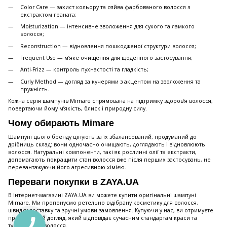
Color Care — захист кольору та сяйва фарбованого волосся з
екстрактом граната;
Moisturization — інтенсивне зволоження для сухого та ламкого
волосся;
Reconstruction — відновлення пошкодженої структури волосся;
Frequent Use — м’яке очищення для щоденного застосування;
Anti-Frizz — контроль пухнастості та гладкість;
Curly Method — догляд за кучерями з акцентом на зволоження та
пружність.
Кожна серія шампунів Mimare спрямована на підтримку здоров’я волосся,
повертаючи йому м’якість, блиск і природну силу.
Чому обирають Mimare
Шампуні цього бренду цінують за їх збалансований, продуманий до
дрібниць склад: вони одночасно очищають, доглядають і відновлюють
волосся. Натуральні компоненти, такі як рослинні олії та екстракти,
допомагають покращити стан волосся вже після перших застосувань, не
перевантажуючи його агресивною хімією.
Переваги покупки в ZAYA.UA
В інтернет-магазині ZAYA.UA ви можете купити оригінальні шампуні
Mimare. Ми пропонуємо ретельно відібрану косметику для волосся,
швидку доставку та зручні умови замовлення. Купуючи у нас, ви отримуєте
професійний догляд, який відповідає сучасним стандартам краси та
турботи про волосся.