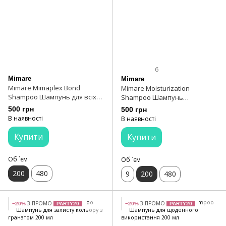
6
Mimare
Mimare
Mimare Mimaplex Bond
Mimare Moisturization
Shampoo Шампунь для всіх
Shampoo Шампунь
типів волосся 200 мл
зволожуючий 200 мл
500 грн
500 грн
В наявності
В наявності
Купити
Купити
Об `єм
Об `єм
200
480
9
200
480
З ПРОМО
З ПРОМО
−20%
PARTY20
−20%
PARTY20