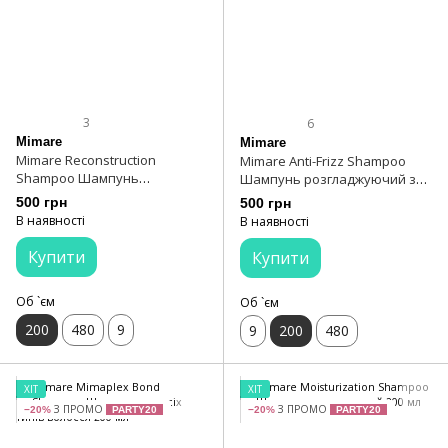
3
6
Mimare
Mimare
Mimare Reconstruction
Mimare Anti-Frizz Shampoo
Shampoo Шампунь
Шампунь розгладжуючий з
відновлюючий 200 мл
олією макадамії 200 мл
500 грн
500 грн
В наявності
В наявності
Купити
Купити
Об `єм
Об `єм
200
480
9
9
200
480
ХІТ
ХІТ
З ПРОМО
З ПРОМО
−20%
PARTY20
−20%
PARTY20