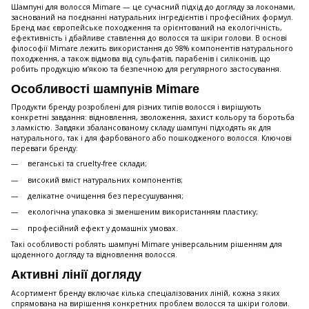
Шампуні для волосся Mimare — це сучасний підхід до догляду за локонами,
заснований на поєднанні натуральних інгредієнтів і професійних формул.
Бренд має європейське походження та орієнтований на екологічність,
ефективність і дбайливе ставлення до волосся та шкіри голови. В основі
філософії Mimare лежить використання до 98% компонентів натурального
походження, а також відмова від сульфатів, парабенів і силіконів, що
робить продукцію м’якою та безпечною для регулярного застосування.
Особливості шампунів Mimare
Продукти бренду розроблені для різних типів волосся і вирішують
конкретні завдання: відновлення, зволоження, захист кольору та боротьба
з ламкістю. Завдяки збалансованому складу шампуні підходять як для
натурального, так і для фарбованого або пошкодженого волосся. Ключові
переваги бренду:
веганські та cruelty-free склади;
високий вміст натуральних компонентів;
делікатне очищення без пересушування;
екологічна упаковка зі зменшеним використанням пластику;
професійний ефект у домашніх умовах.
Такі особливості роблять шампуні Mimare універсальним рішенням для
щоденного догляду та відновлення волосся.
Активні лінії догляду
Асортимент бренду включає кілька спеціалізованих ліній, кожна з яких
спрямована на вирішення конкретних проблем волосся та шкіри голови.