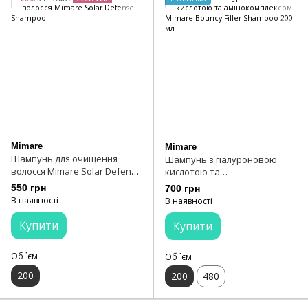
Mimare
Mimare
Шампунь для очищення
Шампунь з гіалуроновою
волосся Mimare Solar Defense
кислотою та
Shampoo
амінокомплексом Mimare
550 грн
700 грн
Bouncy Filler Shampoo 200 мл
В наявності
В наявності
Купити
Купити
Об `єм
Об `єм
200
200
480