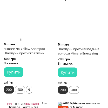
5
Mimare
Mimare
Mimare No-Yellow Shampoo
Шампунь проти випадіння
Шампунь проти жовтизни
волосся Mimare Energizing
200 мл
Shampoo 200 мл
500 грн
700 грн
В наявності
В наявності
Купити
Купити
Об `єм
Об `єм
200
480
9
200
480
З ПРОМО
−20%
PARTY20