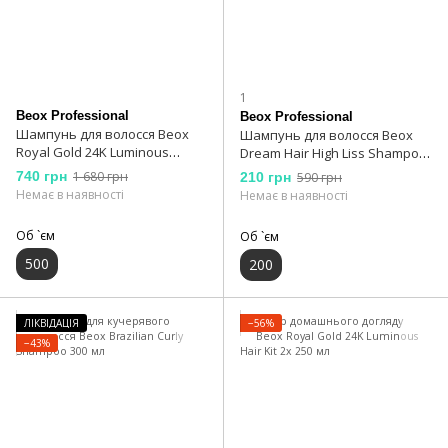
1
Beox Professional
Beox Professional
Шампунь для волосся Beox
Шампунь для волосся Beox
Royal Gold 24K Luminous
Dream Hair High Liss Shampoo
Shampoo 500 мл
200 мл
740 грн
1 680 грн
210 грн
590 грн
Немає в наявності
Немає в наявності
Об `єм
Об `єм
500
200
ЛІКВІДАЦІЯ
−56%
−43%