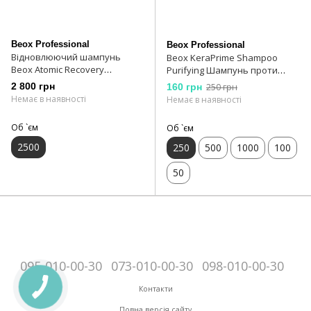
Beox Professional
Beox Professional
Відновлюючий шампунь
Beox KeraPrime Shampoo
Beox Atomic Recovery
Purifying Шампунь проти
Shampoo 2500 мл
лупи 250 мл
2 800 грн
160 грн
250 грн
Немає в наявності
Немає в наявності
Об `єм
Об `єм
2500
250
500
1000
100
50
095-010-00-30
073-010-00-30
098-010-00-30
Контакти
Повна версія сайту