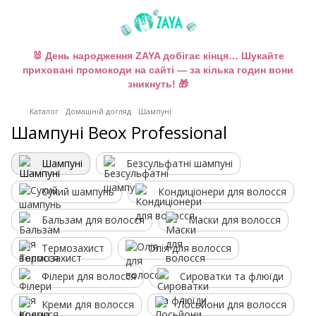
🐰 День народження ZAYA добігає кінця… Шукайте
приховані промокоди на сайті — за кілька годин вони
зникнуть! 🎁
Каталог
Домашній догляд
Шампуні
Шампуні Beox Professional
Шампуні
Безсульфатні шампуні
Сухий шампунь
Кондиціонери для волосся
Бальзам для волосся
Маски для волосся
Термозахист
Олія для волосся
Філери для волосся
Сироватки та флюїди
Креми для волосся
Лосьйони для волосся