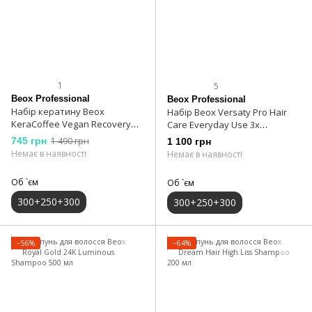
1
5
Beox Professional
Beox Professional
Набір кератину Beox
Набір Beox Versaty Pro Hair
KeraCoffee Vegan Recovery
Care Everyday Use 3х
Hair Care 300+250+300 мл
300+250+300 мл
745 грн
1 490 грн
1 100 грн
Немає в наявності
Немає в наявності
Об `єм
Об `єм
300+250+300
300+250+300
−56%
−64%