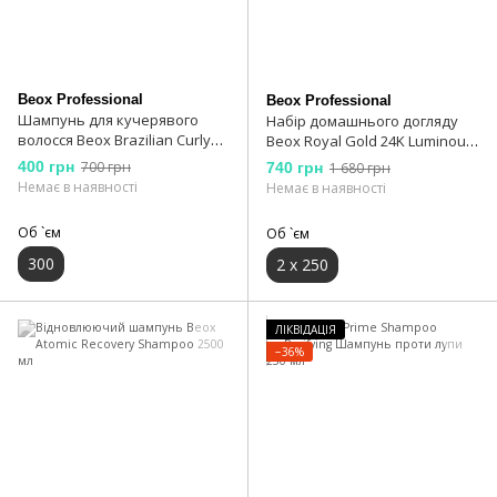
Beox Professional
Beox Professional
Шампунь для кучерявого
Набір домашнього догляду
волосся Beox Brazilian Curly
Beox Royal Gold 24K Luminous
Shampoo 300 мл
Hair Kit 2х 250 мл
400 грн
700 грн
740 грн
1 680 грн
Немає в наявності
Немає в наявності
Об `єм
Об `єм
300
2 x 250
ЛІКВІДАЦІЯ
−36%