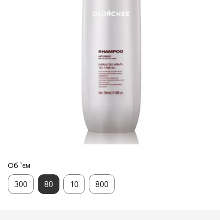
Об `єм
300
80
10
800