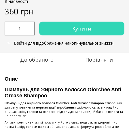
В наявності
360 грн
Купити
Ввійти
для відображення накопичувальної знижки
%
До обраного
Порівняти
Опис
Шампунь для жирного волосся Olorchee Anti
Grease Shampoo
створений
Шампунь для жирного волосся Olorchee Anti Grease Shampoo
для регулювання та нормалізації вироблення шкірного сала, він надійно
очищає шкіру голови та волосся, підтримуючи природній баланс вологи та
не пересушує.
Активні компоненти, які присутні у його складі, подарують здорові, чисті
пасма і шкіру голови на довгий час, спеціальна формула розроблена не