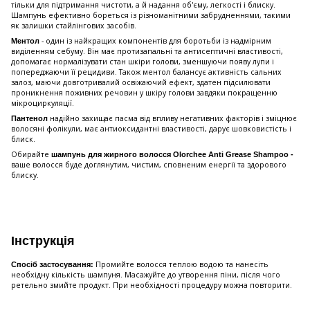
тільки для підтримання чистоти, а й надання об'єму, легкості і блиску.
Шампунь ефективно бореться із різноманітними забрудненнями, такими
як залишки стайлінгових засобів.
- один із найкращих компонентів для боротьби із надмірним
Ментол
виділенням себуму. Він має протизапальні та антисептичні властивості,
допомагає нормалізувати стан шкіри голови, зменшуючи появу лупи і
попереджаючи її рецидиви. Також ментол балансує активність сальних
залоз, маючи довготривалий освіжаючий ефект, здатен підсилювати
проникнення поживних речовин у шкіру голови завдяки покращенню
мікроциркуляції.
надійно захищає пасма від впливу негативних факторів і зміцнює
Пантенол
волосяні фолікули, має антиоксидантні властивості, дарує шовковистість і
блиск.
Обирайте
шампунь для жирного волосся Olorchee Anti Grease Shampoo -
ваше волосся буде доглянутим, чистим, сповненим енергії та здорового
блиску.
Інструкція
Промийте волосся теплою водою та нанесіть
Спосіб застосування:
необхідну кількість шампуня. Масажуйте до утворення піни, після чого
ретельно змийте продукт. При необхідності процедуру можна повторити.