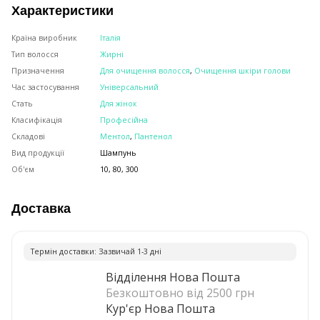
Характеристики
Країна виробник
Італія
Тип волосся
Жирні
Призначення
Для очищення волосся
,
Очищення шкіри голови
Час застосування
Універсальний
Стать
Для жінок
Класифікація
Професійна
Складові
Ментол
,
Пантенол
Вид продукції
Шампунь
Об'єм
10, 80, 300
Доставка
Термiн доставки: Зазвичай 1-3 днi
Відділення Нова Пошта
Безкоштовно від 2500 грн
Кур'єр Нова Пошта