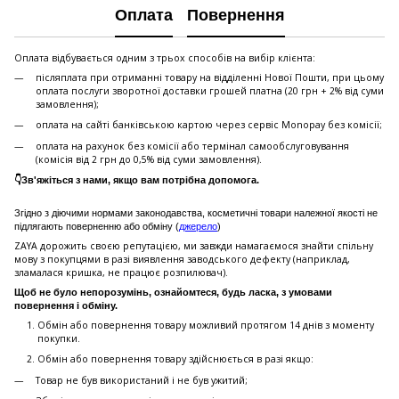
Оплата
Повернення
Оплата відбувається одним з трьох способів на вибір клієнта:
післяплата при отриманні товару на відділенні Нової Пошти, при цьому
оплата послуги зворотної доставки грошей платна (20 грн + 2% від суми
замовлення);
оплата на сайті банківською картою через сервіс Monopay без комісії;
оплата на рахунок без комісії або термінал самообслуговування
(комісія від 2 грн до 0,5% від суми замовлення).
👇Зв'яжіться з нами, якщо вам потрібна допомога.
Згідно з діючими нормами законодавства, косметичні товари належної якості не
підлягають поверненню або обміну (
джерело
)
ZAYA дорожить своєю репутацією, ми завжди намагаємося знайти спільну
мову з покупцями в разі виявлення заводського дефекту (наприклад,
зламалася кришка, не працює розпилювач).
Щоб не було непорозумінь, ознайомтеся, будь ласка, з умовами
повернення і обміну.
Обмін або повернення товару можливий протягом 14 днів з моменту
покупки.
Обмiн або повернення товару здійснюється в разі якщо:
Товар не був використаний і не був ужитий;