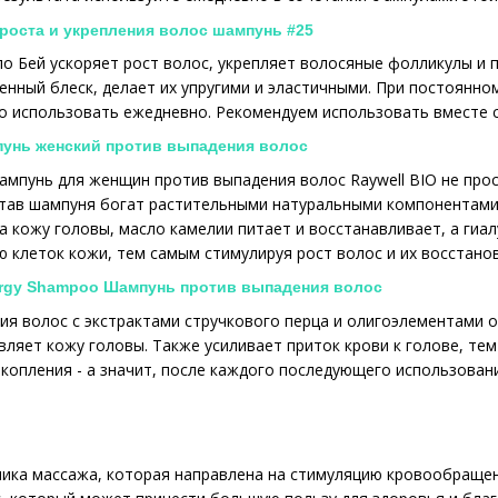
я роста и укрепления волос шампунь #25
о Бей ускоряет рост волос, укрепляет волосяные фолликулы и
енный блеск, делает их упругими и эластичными. При постоянно
 использовать ежедневно. Рекомендуем использовать вместе с 
пунь женский против выпадения волос
мпунь для женщин против выпадения волос Raywell BIO не прос
тав шампуня богат растительными натуральными компонентами, 
 кожу головы, масло камелии питает и восстанавливает, а гиа
 клеток кожи, тем самым стимулируя рост волос и их восстано
nergy Shampoo Шампунь против выпадения волос
я волос с экстрактами стручкового перца и олигоэлементами 
вляет кожу головы. Также усиливает приток крови к голове, тем
копления - а значит, после каждого последующего использовани
ника массажа, которая направлена на стимуляцию кровообращен