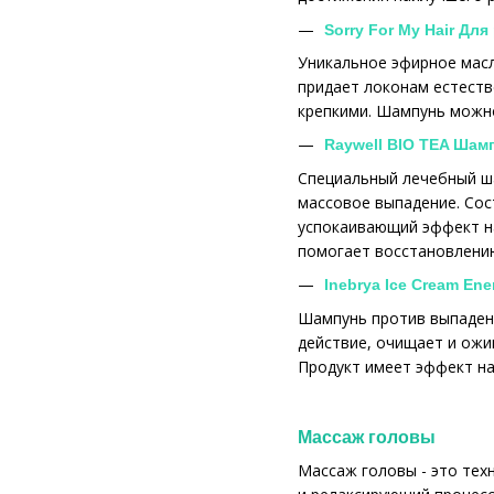
Sorry For My Hair Дл
Уникальное эфирное масл
придает локонам естеств
крепкими. Шампунь можно
Raywell BIO TEA Шам
Специальный лечебный ша
массовое выпадение. Сос
успокаивающий эффект на
помогает восстановлению
Inebrya Ice Cream E
Шампунь против выпадени
действие, очищает и ожи
Продукт имеет эффект на
Массаж головы
Массаж головы - это тех