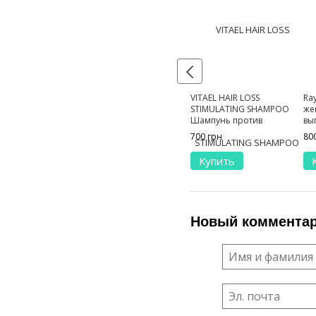
VITAEL HAIR LOSS
Ra
STIMULATING SHAMPOO
же
Шампунь против
вы
выпадения волос 300 мл
700 грн
80
Купить
Новый коммента