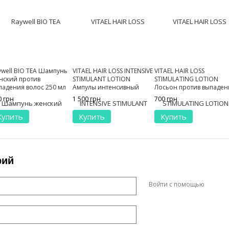
ywell BIO TEA Шампунь
VITAEL HAIR LOSS INTENSIVE
VITAEL HAIR LOSS
нский против
STIMULANT LOTION
STIMULATING LOTION
падения волос 250 мл
Ампулы интенсивный
Лосьон против выпаден
активатор роста для волос
волос 100 мл
0 грн
1 500 грн
700 грн
7х10 мл
Купить
Купить
Купить
рий
Войти с помощью