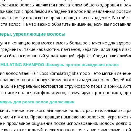
 красивые волосы являются показателем общего здоровья и ва
лкиваются с проблемой выпадения волос или медленным ростом.
овать росту волосков и предотвращать их выпадение. В этой 
оста волос. На что важно обратить внимание, если вы поставил
неры, укрепляющие волосы
ня и кондиционера может иметь большое значение для здоровь
редиенты, такие как биотин, пантенол, кератин, алоэ вера и э
е и сбалансированный увлажняющий эффект. Среди наших любим
TIMULATING SHAMPOO Шампунь против выпадения волос
я волос Vitael Hair Loss Stimulating Shampoo - это мягкий леч
направлено на остановку чрезмерного выпадения волос. Лечебны
а В5 и натуральных экстрактов стручкового перца и арники. Ак
стояние волосяных фолликулов, стимулируют рост новых здоро
мпунь для роста волос для женщин
и и лечения женского выпадения волос с растительными экстра
а, чили и мяты. Предотвращает выпадение волосков, укрепляет и
е и прохладное ощущение после использования. Волосы долго 
езультата используйте ежедневно в сочетании с ампулами этой