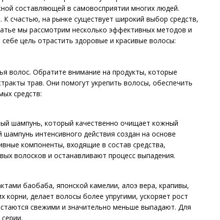
жной составляющей в самовосприятии многих людей.
 К счастью, на рынке существует широкий выбор средств,
статье мы рассмотрим несколько эффективных методов и
и себе цель отрастить здоровые и красивые волосы:
я волос. Обратите внимание на продукты, которые
кстракты трав. Они помогут укрепить волосы, обеспечить
ых средств:
ебный шампунь, который качественно очищает кожный
й шампунь интенсивного действия создан на основе
тивные компоненты, входящие в состав средства,
вых волосков и останавливают процесс выпадения.
ктами баобаба, японской камелии, алоэ вера, крапивы,
х корни, делает волосы более упругими, ускоряет рост
остаются свежими и значительно меньше выпадают. Для
 серии.