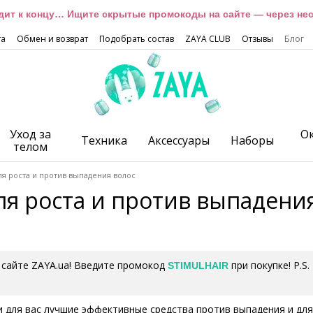
дит к концу… Ищите скрытые промокоды на сайте — через неск
та
Обмен и возврат
Подобрать состав
ZAYA CLUB
Отзывы
Блог
Уход за
О
Техника
Аксессуары
Наборы
телом
ля роста и против выпадения волос
ля роста и против выпадени
 сайте ZAYA.ua! Введите промокод
при покупке! P.S
STIMULHAIR
и для вас лучшие эффективные средства против выпадения и для