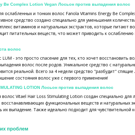
rgy Be Complex Lotion Vegan Лосьон против выпадения волос
я ослабленных и тонких волос Fanola Vitamins Energy Be Comple
ивное средство создано специально для уменьшения количеств
плекс витаминов и натуральных экстрактов, которые питают во
цит питательных веществ, что может приводить к ослаблению 
ста волос
 LUM - это просто спасение для тех, кто хочет восстановить в
ыпадения волос после родов. Уникальное средство с натураль
вится реальной. Всего за 4 недели средство "разбудит" спящие
чшение состояния волос уже с первого применения!
TIMULATING LOTION Лосьон против выпадения волос
волос Vitael Hair Loss Stimulating Lotion создан специально дл
 восстанавливающих функциональных веществ и натуральных эк
ь их выпадение. Также идеально подходит для чувствительной к
ких проблем