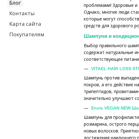
Блог
проблемами! Здоровые и
Однако, многие люди ста
Контакты
которые могут способств
Карта сайта
средств для здорового р
Покупателям
Шампуни и кондицио
Выбор правильного шампу
содержат натуральные инг
соответствующее питани
VITAEL HAIR LOSS S
Шампунь против выпадени
покров, а его действие 
трипептидов, провитамин
значительно улучшают со
Envie VEGAN NEW Ша
Шампунь для профилактик
розмарина, острого перц
новых волосков. Приятно
достижения наилучшего р