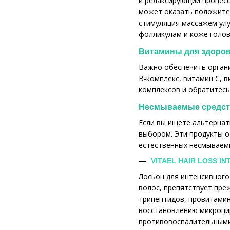
и релаксирующий процесс
может оказать положител
стимуляция массажем ул
фолликулам и коже голов
Витамины для здоро
Важно обеспечить органи
В-комплекс, витамин С, 
комплексов и обратитесь
Несмываемые средств
Если вы ищете альтернат
выбором. Эти продукты о
естественных несмываемы
VITAEL HAIR LOSS I
Лосьон для интенсивного 
волос, препятствует пре
трипептидов, провитамин
восстановлению микроцир
противовоспалительными