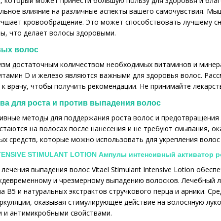
, который может принести большую пользу для здоровья и бла
ьное влияние на различные аспекты вашего самочувствия. Мыш
учшает кровообращение. Это может способствовать лучшему с
ы, что делает волосы здоровыми.
вых волос
зм достаточным количеством необходимых витаминов и минерал
витамин D и железо являются важными для здоровья волос. Ра
 к врачу, чтобы получить рекомендации. Не принимайте лекарст
а для роста и против выпадения волос
ивные методы для поддержания роста волос и предотвращения
стаются на волосах после нанесения и не требуют смывания, ок
х средств, которые можно использовать для укрепления волос 
NTENSIVE STIMULANT LOTION Ампулы интенсивный активатор р
лечения выпадения волос Vitael Stimulant Intensive Lotion обе
ждевременному и чрезмерному выпадению волосков. Лечебный л
а В5 и натуральных экстрактов стручкового перца и арники. Ср
куляции, оказывая стимулирующее действие на волосяную луко
 и антимикробными свойствами.