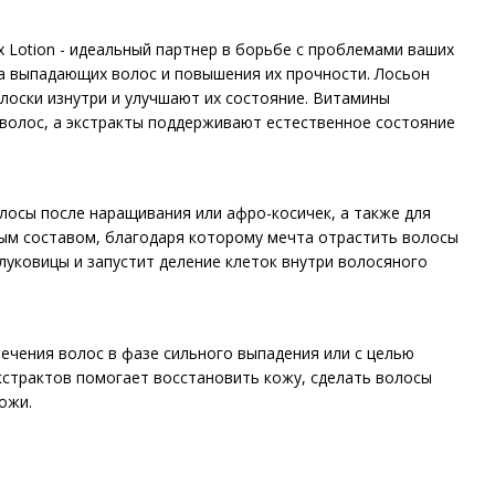
x Lotion - идеальный партнер в борьбе с проблемами ваших
а выпадающих волос и повышения их прочности. Лосьон
лоски изнутри и улучшают их состояние. Витамины
волос, а экстракты поддерживают естественное состояние
олосы после наращивания или афро-косичек, а также для
ным составом, благодаря которому мечта отрастить волосы
 луковицы и запустит деление клеток внутри волосяного
я лечения волос в фазе сильного выпадения или с целью
страктов помогает восстановить кожу, сделать волосы
ожи.