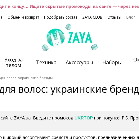
дит к концу… Ищите скрытые промокоды на сайте — через неск
та
Обмен и возврат
Подобрать состав
ZAYA CLUB
Отзывы
Блог
Уход за
О
Техника
Аксессуары
Наборы
телом
для волос: украинские бренды
для волос: украинские брен
 сайте ZAYA.ua! Введите промокод
при покупке! P.S. Пр
UKRTOP
о широкий ассортимент средств и продуктов, предназначенных д