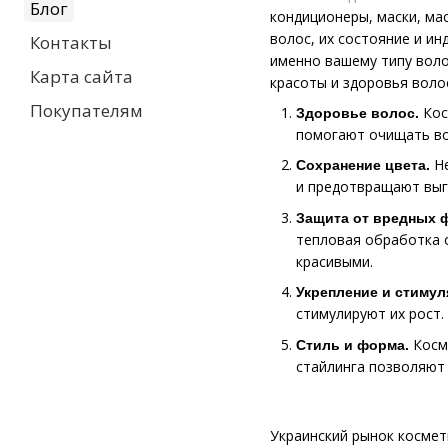
Блог
кондиционеры, маски, мас
волос, их состояние и и
Контакты
именно вашему типу воло
Карта сайта
красоты и здоровья воло
Покупателям
Кос
Здоровье волос.
помогают очищать во
Н
Сохранение цвета.
и предотвращают выг
Защита от вредных 
тепловая обработка 
красивыми.
Укрепление и стимул
стимулируют их рост.
Косме
Стиль и форма.
стайлинга позволяют 
Украинский рынок космет