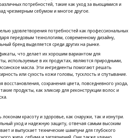
различных потребностей, такие как уход за вьющимися и
ад чрезмерным себумом и многое другое.
с целью удовлетворения потребностей как профессиональных
годаря передовым технологиям, современному дизайну,
ьный бренд выделяется среди других на рынке.
фикаты, что делает их хорошим вариантом для
нты, используемые в их продуктах, являются природными,
иссинское масла. Эти ингредиенты помогают решать
ирность или сухость кожи головы, тусклость и спутывание.
я восстановления, сохранения цвета, повседневного ухода,
акие продукты, как эликсир для реконструкции волос и
ска.
 локонам красоту и здоровье, как снаружи, так и изнутри.
альный уход и надежную защиту, отвечая самым высоким
вает и выпускает технические шампуни для глубокого
ного жира, себума и загрязнений. Они также удачно