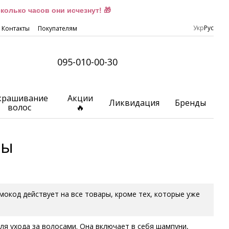
олько часов они исчезнут! 🎁
Укр
Рус
Контакты
Покупателям
095-010-00-30
крашивание
Акции
Ликвидация
Бренды
волос
🔥
ды
омокод действует на все товары, кроме тех, которые уже
ля ухода за волосами. Она включает в себя шампуни,