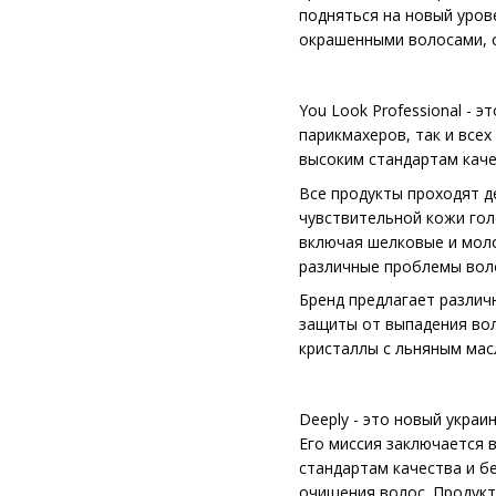
подняться на новый уров
окрашенными волосами, с
You Look Professional -
парикмахеров, так и всех
высоким стандартам каче
Все продукты проходят 
чувствительной кожи голо
включая шелковые и моло
различные проблемы волос
Бренд предлагает различ
защиты от выпадения вол
кристаллы с льняным мас
Deeply - это новый украи
Его миссия заключается 
стандартам качества и б
очищения волос. Продукт