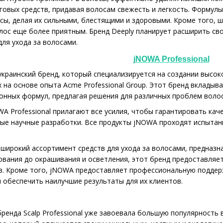
говых средств, придавая волосам свежесть и легкость. Форму
сы, делая их сильными, блестящими и здоровыми. Кроме того, 
лос еще более приятным. Бренд Deeply планирует расширить св
ля ухода за волосами.
jNOWA Professional
о украинский бренд, который специализируется на создании высо
 на основе опыта Acme Professional Group. Этот бренд вклады
онных формул, предлагая решения для различных проблем волос 
A Professional прилагают все усилия, чтобы гарантировать кач
ые научные разработки. Все продукты jNOWA проходят испытан
.
широкий ассортимент средств для ухода за волосами, предназн
вания до окрашивания и осветления, этот бренд предоставляе
. Кроме того, jNOWA предоставляет профессиональную поддержк
ы обеспечить наилучшие результаты для их клиентов.
ренда Scalp Professional уже завоевала большую популярность в 