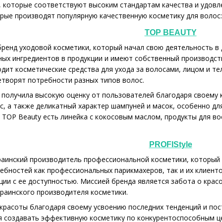
 которые соответствуют высоким стандартам качества и удовл
орые производят популярную качественную косметику для волос:
TOP BEAUTY
бренд уходовой косметики, который начал свою деятельность в 
ых ингредиентов в продукции и имеют собственный производст
одит косметические средства для ухода за волосами, лицом и т
етворят потребности разных типов волос.
 получила высокую оценку от пользователей благодаря своему
с, а также деликатный характер шампуней и масок, особенно дл
т TOP Beauty есть линейка с кокосовым маслом, продукты для во
PROFIStyle
украинский производитель профессиональной косметики, которы
ебностей как профессиональных парикмахеров, так и их клиент
ции с ее доступностью. Миссией бренда является забота о крас
раинского производителя косметики.
 красоты благодаря своему усвоению последних тенденций и п
ся создавать эффективную косметику по конкурентоспособным 