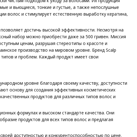
ски чистым подходом к уходу за волосами. Их продукция
мые и вьющиеся, тонкие и густые, а также непослушные
ации волос и стимулирует естественную выработку кератина,
 позволяет достичь высокой эффективности. Несмотря на
ексный набор можно приобрести даже за 500 гривен. Миссия
оступным ценам, разрушая стереотипы о красоте и
раинское производство на мировом уровне. Бренд Scalp
 типов и проблем. Каждый продукт имеет свои
ународном уровне благодаря своему качеству, доступности
вают основу для создания эффективных косметических
окачественных продуктов для различных типов волос и
ионных формулах и высоком стандарте качества. Они
бразие продуктов для всех типов волос и предлагая
 своей доступностью и конкурентоспособностью по цене.