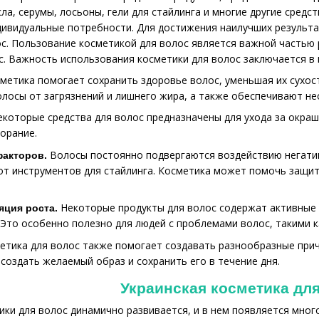
ла, серумы, лосьоны, гели для стайлинга и многие другие сред
ндивидуальные потребности. Для достижения наилучших результ
с. Пользование косметикой для волос является важной частью 
с. Важность использования косметики для волос заключается в 
метика помогает сохранить здоровье волос, уменьшая их сухос
лосы от загрязнений и лишнего жира, а также обеспечивают не
екоторые средства для волос предназначены для ухода за окра
орание.
Волосы постоянно подвергаются воздействию негативн
факторов.
от инструментов для стайлинга. Косметика может помочь защит
Некоторые продукты для волос содержат активные 
яция роста.
 Это особенно полезно для людей с проблемами волос, такими к
тика для волос также помогает создавать разнообразные причес
создать желаемый образ и сохранить его в течение дня.
Украинская косметика дл
ики для волос динамично развивается, и в нем появляется мног