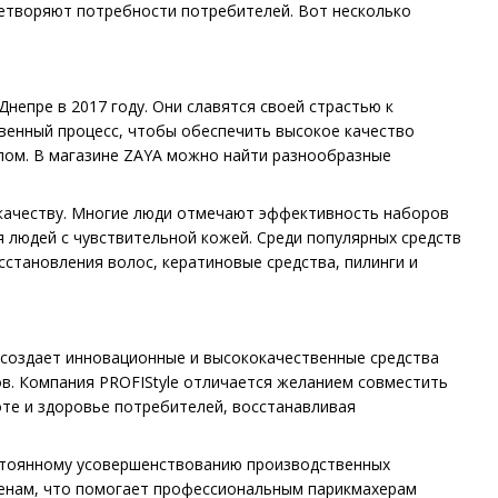
етворяют потребности потребителей. Вот несколько
Днепре в 2017 году. Они славятся своей страстью к
венный процесс, чтобы обеспечить высокое качество
елом. В магазине ZAYA можно найти разнообразные
 качеству. Многие люди отмечают эффективность наборов
я людей с чувствительной кожей. Среди популярных средств
сстановления волос, кератиновые средства, пилинги и
й создает инновационные и высококачественные средства
ов. Компания PROFIStyle отличается желанием совместить
оте и здоровье потребителей, восстанавливая
остоянному усовершенствованию производственных
ценам, что помогает профессиональным парикмахерам