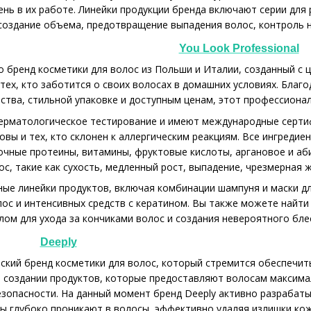
ень в их работе. Линейки продукции бренда включают серии для 
оздание объема, предотвращение выпадения волос, контроль н
You Look Professional
 это бренд косметики для волос из Польши и Италии, созданный 
 тех, кто заботится о своих волосах в домашних условиях. Бла
ства, стильной упаковке и доступным ценам, этот профессионал
дерматологическое тестирование и имеют международные серти
вы и тех, кто склонен к аллергическим реакциям. Все ингредие
чные протеины, витамины, фруктовые кислоты, аргановое и аб
, такие как сухость, медленный рост, выпадение, чрезмерная ж
ные линейки продуктов, включая комбинации шампуня и маски дл
ос и интенсивных средств с кератином. Вы также можете найти т
лом для ухода за кончиками волос и создания невероятного бле
Deeply
нский бренд косметики для волос, который стремится обеспечить
в создании продуктов, которые предоставляют волосам максим
езопасности. На данный момент бренд Deeply активно разрабаты
ы глубоко проникают в волосы, эффективно удаляя излишки кож