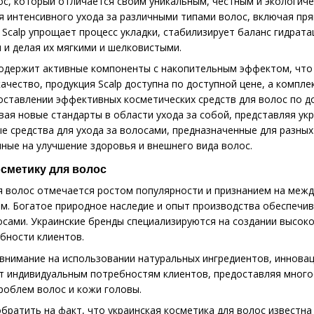
ос, который отличается своим уникальным, честным и экологиче
я интенсивного ухода за различными типами волос, включая пря
 Scalp упрощает процесс укладки, стабилизирует баланс гидрат
 и делая их мягкими и шелковистыми.
содержит активные компоненты с накопительным эффектом, что
ачество, продукция Scalp доступна по доступной цене, а компл
доставлении эффективных косметических средств для волос по д
вая новые стандарты в области ухода за собой, представляя ук
е средства для ухода за волосами, предназначенные для разных
ные на улучшение здоровья и внешнего вида волос.
осметику для волос
я волос отмечается ростом популярности и признанием на межд
м. Богатое природное наследие и опыт производства обеспечи
лосами. Украинские бренды специализируются на создании высок
бности клиентов.
внимание на использовании натуральных ингредиентов, инновац
 индивидуальным потребностям клиентов, предоставляя многоо
роблем волос и кожи головы.
братить на факт, что украинская косметика для волос известна