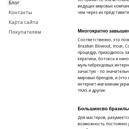
Блог
ведущих мировых компани
Контакты
чем через их представите
Карта сайта
Многократно завыше
Покупателям
Соответственно, это поз
Brazilian Blowout, Inoar
процедур, приходилось з
кератина, ботокса и нан
мультибрендовых интерне
зачастую - по значитель
мировых брендов, и (что
интернет-магазинам украин
YKAS и другие.
Большинсво бразильс
Для мастеров, разумеетс
возможность постоянно р