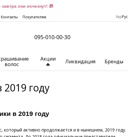
завтра они исчезнут! 🎁
Укр
Рус
Контакты
Покупателям
095-010-00-30
крашивание
Акции
Ликвидация
Бренды
волос
🔥
 2019 году
ики в 2019 году
с, который активно продолжается и в нынешнем, 2019 году.
о сегмента. До 2018 года официальные представители