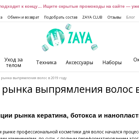
подходит к концу… Ищите скрытые промокоды на сайте — уже 
та
Обмен и возврат
Подобрать состав
ZAYA CLUB
Отзывы
Блог
Уход за
О
Техника
Аксессуары
Наборы
телом
рынка выпрямления волос в 2019 году
рынка выпрямления волос в
ции рынка кератина, ботокса и нанопласт
ом рынке профессиональной косметики для волос начался процес
ыми изменениями, по сути, с полным переформатированием этог