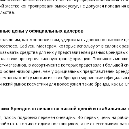
й жестко контролировали рынок услуг, не допуская попадания 
льства.
нные цены у официальных дилеров
воляло им, как монополистам, удерживать довольно высокие ц
, Cocochoco, Cadiveu. Мастерам, которые используют в салонах 
аказывать средства для них у представителей разных брендовы
опластики претерпел сильную трансформацию. Появилось множе
т-магазинов, в ассортименте которых представлен большой сп
но более низкой цене, чем у официальных представителей бренд
 немаловажно!) у многих из этих брендов украинские официаль
ский рынок косметики для волос узнал такие бренды, как La Grace,
ких брендов отличаются низкой ценой и стабильным 
я, плюсы подобных перемен очевидны. Во-первых, цены на рабоч
аботать только с одним поставщиком, а не с несколькими разн