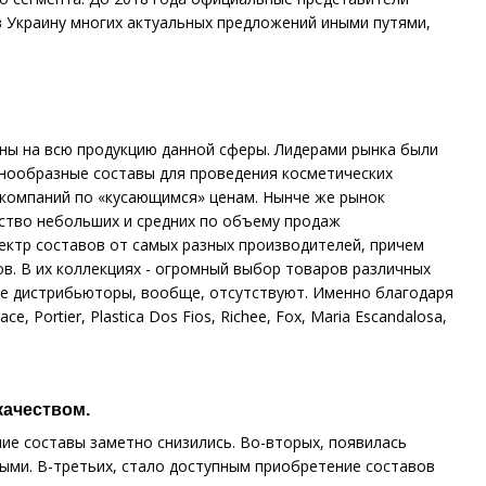
в Украину многих актуальных предложений иными путями,
ены на всю продукцию данной сферы. Лидерами рынка
были
разнообразные составы для проведения косметических
х компаний по «кусающимся» ценам. Нынче же рынок
ство небольших и средних по объему продаж
ектр составов от самых разных производителей, причем
ов. В их коллекциях - огромный выбор товаров различных
ные дистрибьюторы, вообще, отсутствуют. Именно благодаря
 Portier, Plastica Dos Fios, Richee, Fox, Maria Escandalosa,
качеством.
ие составы заметно снизились. Во-вторых, появилась
ыми. В-третьих, стало доступным приобретение составов