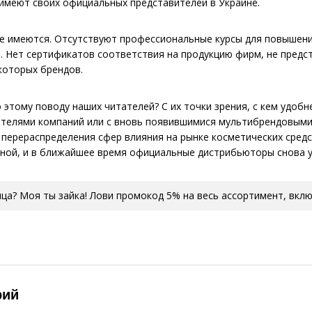
 имеют своих официальных представителей в Украине.
же имеются. Отсутствуют профессиональные курсы для повышен
. Нет сертификатов соответствия на продукцию фирм, не предс
которых брендов.
 этому поводу наших читателей? С их точки зрения, с кем удоб
телями компаний или с вновь появившимися мультибрендовыми 
перераспределения сфер влияния на рынке косметических средст
ной, и в ближайшее время официальные дистрибьюторы снова у
ца? Моя ты зайка! Лови промокод 5% на весь ассортимент, вк
рий