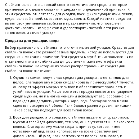
Стайлинг волос - это широкий спектр косметических средств, которые
применяются с целью создания и удержания определенной прически. К
этим средствам относят гели для укладки, воск, фиксирующие лаки, пенки,
пудра, солевой спрей, сыворотки, мусс, кремы. Каждый из этих продуктов
имеет свои уникальные свойства и предназначение, что позволяет
достигать различных эффектов и удовлетворять потребности разных
типов волос и стилей укладки.
Средства для укладки: виды
Выбор правильного стайлинга - это ключ к желаемой укладке. Средства для
стайлинга волос - это разнообразные продукты, которые используются для
создания и фиксации прически. Эти средства могут быть использованы по
отдельности или в комбинации для достижения желаемого эффекта
стайлинга волос. Некоторые из самых распространенных средств для
стайлинга волос включают:
Одним из самых популярных средств для укладки является
гель для
, благодаря ему можно смоделировать прическу любой тяжести,
волос
он создает эффект мокрых завитков и обеспечивает прочность и
устойчивость укладки. Чаще всего этот продукт является популярным
среди мужчин, но и многие женщины используют его, особенно он
подойдет для девушек, у которых каре, ведь благодаря гелю можно
сделать прикорневой объем. Гели бывают разного уровня фиксации.
Такое средство подходит для всех типов волос.
, это средство стайлинга выделяются среди лаков,
Воск для укладки
муссов и гелей для фиксации, тем что, он не утяжеляет и не склеивает
волосы, благодаря ему можно создать прическу, которая имеет
естественный вид, также использование воска обеспечивает
дополнительный уход. Воск разглаживает поверхность волос, и