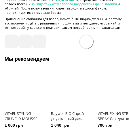
волосы влагой и
и
защищает их от теплового воздействия фена, плойки
УФ-лучей. После использования спрея высушите волосы феном,
приподнимая их с помощью браша.
Применение стайлинга для волос, может, быть индивидуальным, поэтому
экспериментируйте с различными продуктами и методами, чтобы найти
тот, который лучше всего подходит вашим потребностям и нравится вам.
Мы рекомендуем
VITAEL STYLING
Raywell BIO Спрей
VITAEL FIXING ST
CRUNCHY MOUSSE
двухфазный для
SPRAY Лак для во
Гель-мусс средней
объема и
экстра сильной
1 000 грн
1 040 грн
700 грн
фиксации 250 мл
реконструкции 250 мл
долговременной