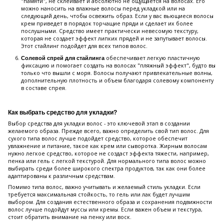
"памяти", не склеивает и абсолютно не ощущается на волосах. Его
можно наносить на влажные волосы перед укладкой или на
следующий день, чтобы освежить образ. Если у вас вьющиеся волосы
крем приведет в порядок торчащие пряди и сделает их более
послушными. Средство имеет практически невесомую текстуру,
которая не создает эффект липких прядей и не запутывает волосы.
Этот стайлинг подойдет для всех типов волос.
обеспечивает легкую пластичную
Солевой спрей для стайлинга
фиксацию и помогает создать на волосах "пляжный эффект", будто вы
только что вышли с моря. Волосы получают привлекательные волны,
дополнительную плотность и объем благодаря солевому компоненту
в составе спрея.
Как выбрать средство для укладки?
Выбор средства для укладки волос - это ключевой этап в создании
желаемого образа. Прежде всего, важно определить свой тип волос. Для
сухого типа волос лучше подойдет средство, которое обеспечит
увлажнение и питание, такое как крем или сыворотка. Жирным волосам
нужно легкое средство, которое не создаст эффекта тяжести, например,
пенка или гель с легкой текстурой. Для нормального типа волос можно
выбирать среди более широкого спектра продуктов, так как они более
адаптированы к различным средствам.
Помимо типа волос, важно учитывать и желаемый стиль укладки. Если
требуется максимальная стойкость, то гель или лак будет лучшим
выбором. Для создания естественного образа и сохранения подвижности
волос лучше подойдут муссы или кремы. Если важен объем и текстура,
стоит обратить внимание на пенку или воск.