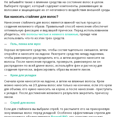
Не забывайте также о влиянии средства на состояние волос в целом.
Выберите продукт, который содержит компоненты, ухаживающие за
волосами и защищающие их от негативного воздействия внешней среды.
Как наносить стайлинг для волос?
Нанесение стайлинга для волос является важной частью процесса
создания желаемого образа. Правильный способ нанесения обеспечит
оптимальную фиксацию и вид вашей прически. Перед использованием
убедитесь, что
, прежде чем
волосы чистые и немного влажные
использовать что-то из этих трех средств.
Гель, пенка или мусс
Хорошо встряхните средство, чтобы состав тщательно смешался, затем
откройте и нанесите на ладони. Разотрите средство между ладонями,
чтобы равномерно распределить его, а затем аккуратно нанесите на
волосы. После нанесения продукта, проверьте, равномерно ли он
распределен по всей длине волос, используйте фен и расческу для
создания прически, зафиксировать образ вы можете лаком.
Крем для укладки
Сначала крем наносится на ладони, а затем на влажные волосы. Крем
можно наносить на 2/3 длины волос или только на кончики, если это крем
для объема, его нужно наносить на корни, а после нанесения - приступать
к укладке. После достижения желаемого результата закрепить прическу
лаком.
Спрей для волос
Если для стайлинга вы выбрали спрей, то распылите его на прикорневую
зону влажных волос перед укладкой. Особенно эффективным спреем для
прикорневого объема является
, это средство насыщает
Raywell BIO