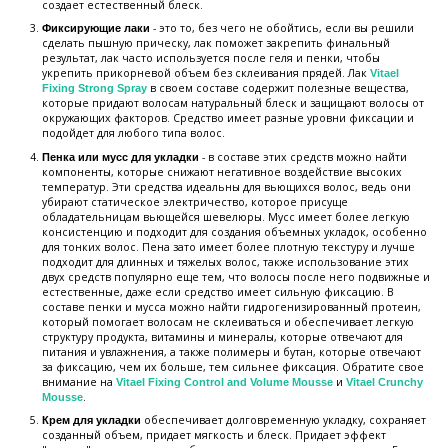
создает естественный блеск.
- это то, без чего не обойтись, если вы решили
Фиксирующие лаки
сделать пышную прическу, лак поможет закрепить финальный
результат, лак часто используется после геля и пенки, чтобы
укрепить прикорневой объем без склеивания прядей. Лак
Vitael
в своем составе содержит полезные вещества,
Fixing Strong Spray
которые придают волосам натуральный блеск и защищают волосы от
окружающих факторов. Средство имеет разные уровни фиксации и
подойдет для любого типа волос.
- в составе этих средств можно найти
Пенка или мусс для укладки
компоненты, которые снижают негативное воздействие высоких
температур. Эти средства идеальны для вьющихся волос, ведь они
убирают статическое электричество, которое присуще
обладательницам вьющейся шевелюры. Мусс имеет более легкую
консистенцию и подходит для создания объемных укладок, особенно
для тонких волос. Пена зато имеет более плотную текстуру и лучше
подходит для длинных и тяжелых волос, также использование этих
двух средств популярно еще тем, что волосы после него подвижные и
естественные, даже если средство имеет сильную фиксацию. В
составе пенки и мусса можно найти гидрогенизированный протеин,
который помогает волосам не склеиваться и обеспечивает легкую
структуру продукта, витамины и минералы, которые отвечают для
питания и увлажнения, а также полимеры и бутан, которые отвечают
за фиксацию, чем их больше, тем сильнее фиксация. Обратите свое
внимание на
и
Vitael Fixing Control and Volume Mousse
Vitael Crunchy
.
Mousse
обеспечивает долговременную укладку, сохраняет
Крем для укладки
созданный объем, придает мягкость и блеск. Придает эффект