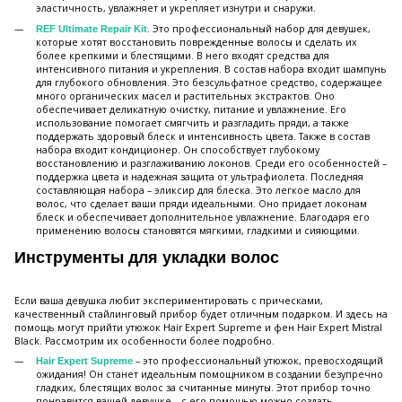
эластичность, увлажняет и укрепляет изнутри и снаружи.
. Это профессиональный набор для девушек,
REF Ultimate Repair Kit
которые хотят восстановить поврежденные волосы и сделать их
более крепкими и блестящими. В него входят средства для
интенсивного питания и укрепления. В состав набора входит шампунь
для глубокого обновления. Это безсульфатное средство, содержащее
много органических масел и растительных экстрактов. Оно
обеспечивает деликатную очистку, питание и увлажнение. Его
использование помогает смягчить и разгладить пряди, а также
поддержать здоровый блеск и интенсивность цвета. Также в состав
набора входит кондиционер. Он способствует глубокому
восстановлению и разглаживанию локонов. Среди его особенностей –
поддержка цвета и надежная защита от ультрафиолета. Последняя
составляющая набора – эликсир для блеска. Это легкое масло для
волос, что сделает ваши пряди идеальными. Оно придает локонам
блеск и обеспечивает дополнительное увлажнение. Благодаря его
применению волосы становятся мягкими, гладкими и сияющими.
Инструменты для укладки волос
Если ваша девушка любит экспериментировать с прическами,
качественный стайлинговый прибор будет отличным подарком. И здесь на
помощь могут прийти утюжок Hair Expert Supreme и фен Hair Expert Mistral
Black. Рассмотрим их особенности более подробно.
– это профессиональный утюжок, превосходящий
Hair Expert Supreme
ожидания! Он станет идеальным помощником в создании безупречно
гладких, блестящих волос за считанные минуты. Этот прибор точно
понравится вашей девушке – с его помощью можно создать