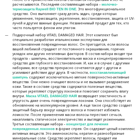
расчесываются. Последняя составляющая набора –
молочко-
. Это многофункциональное
термозащита Raywell BIO TEN IN ONE
средство. Оно выполняет сразу десять задач, среди которых
увлажнение, термозащита, укрепление, восстановление, защита от UV-
лучей и другие важные функции. Незаменимый продукт для тех, кто
часто пользуется феном или утюгом.
Подарочный набор VITAEL DAMAGED HAIR. Этот комплект был
специально разработан итальянскими экспертами для
восстановления поврежденных волос. Он пригодится, если волосы
вашей любимой страдают от постоянного окрашивания, горячих
укладок или других негативных факторов. В состав набора входят три
продукта – шампунь, восстановительная маска и концентрированное
средство для глубокого восстановления. И, как и в случае с другими
наборами, все средства прекрасно сочетаются друг с другом и
усиливают действие друг друга. В частности,
восстанавливающий
содержит исключительно мягкие поверхностно-активные
шампунь
вещества. Они нежно очищают волосы и не вызывают раздражение
кожи. Также в составе средства содержатся полезные вещества,
которые укрепляют структуру локонов и помогают сохранить влагу
внутри.
возвращает эластичность и
Маска VITAEL DAMAGED HAIR
упругость даже очень поврежденным локонам. Она способствует их
обновлению на молекулярном уровне. А еще такое средство создает
защитный барьер вокруг каждого волоса и помогает избежать
ломкости. После применения маски волосы перестают сечься,
накапливать статическое электричество и выглядят ухоженными.
Третья составляющая набора –
концентрат для лечения
в форме спрея. Он содержит целый комплекс
поврежденных локонов
активных веществ. Это аминокислоты, кератин и разнообразные
минеральные соли. Средство укрепляет волосы, придает им