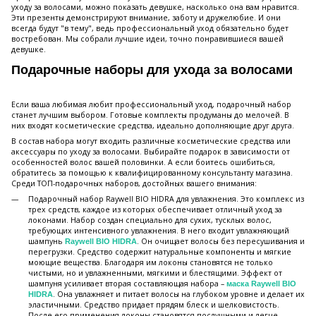
уходу за волосами, можно показать девушке, насколько она вам нравится.
Эти презенты демонстрируют внимание, заботу и дружелюбие. И они
всегда будут "в тему", ведь профессиональный уход обязательно будет
востребован. Мы собрали лучшие идеи, точно понравившиеся вашей
девушке.
Подарочные наборы для ухода за волосами
Если ваша любимая любит профессиональный уход, подарочный набор
станет лучшим выбором. Готовые комплекты продуманы до мелочей. В
них входят косметические средства, идеально дополняющие друг друга.
В состав набора могут входить различные косметические средства или
аксессуары по уходу за волосами. Выбирайте подарок в зависимости от
особенностей волос вашей половинки. А если боитесь ошибиться,
обратитесь за помощью к квалифицированному консультанту магазина.
Среди ТОП-подарочных наборов, достойных вашего внимания:
Подарочный набор Raywell BIO HIDRA для увлажнения. Это комплекс из
трех средств, каждое из которых обеспечивает отличный уход за
локонами. Набор создан специально для сухих, тусклых волос,
требующих интенсивного увлажнения. В него входит увлажняющий
шампунь
. Он очищает волосы без пересушивания и
Raywell BIO HIDRA
перегрузки. Средство содержит натуральные компоненты и мягкие
моющие вещества. Благодаря им локоны становятся не только
чистыми, но и увлажненными, мягкими и блестящими. Эффект от
шампуня усиливает вторая составляющая набора –
маска Raywell BIO
. Она увлажняет и питает волосы на глубоком уровне и делает их
HIDRA
эластичными. Средство придает прядям блеск и шелковистость.
После его применения локоны становятся послушными и легче