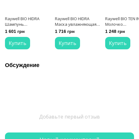
Raywell BIO HIDRA
Raywell BIO HIDRA
Raywell BIO TEN I
Шампунь
Маска увлажняющая
Молочко
увлажняющий 1000 мл
1000 мл
термозащита дл
1 601 грн
1 716 грн
1 248 грн
волос 10 в 1 200 
Купить
Купить
Купить
Обсуждение
Добавьте первый отзыв