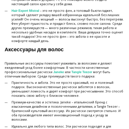
настоящий салон красоты у себя дома.
– это не просто фен, а топовый бьюти-гаджет,
Hair Expert Mistral
который сделает укладку вашей избранницы идеальной без лишних
усилий! Он очень мощный — волосы высохнут быстро, без перегрева.
Фен уберет пушистость и придаст блеск, словно после салона. Среди
других преимуществ — много различных режимов, тихая работа и
несколько удобных насадок в комплекте. Ваша девушка точно оценит
такой подарок! Это не просто фен – это забота о ее красоте и
комфорте каждый день.
Аксессуары для волос
Правильные аксессуары помогают ухаживать за волосами и делают
ежедневный уход более комфортным. В частности качественные
профессиональные расчески
или
могут быть
Janeke
Tangle Teezer
отличным выбором. Среди преимуществ такого подарка:
Практичность и забота. Это не просто красивый, но и полезный
подарок. Высококачественные расчески заботятся о волосах,
уменьшают ломкость и дарят комфорт при расчесывании. Это способ
показать свою заботу о близком человеке.
Премиум-качество и эстетика. Janeke – итальянский бренд с
изысканным дизайном и позолоченными деталями, а Tangle Teezer –
британский культовый аксессуар. Их расчески смотрятся стильно. И
оба производителя имеют инновационный подход к уходу за
волосами.
Идеально для любого типа волос. Эти расчески подходят и для