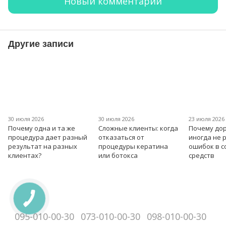
Новый комментарий
Другие записи
30 июля 2026
30 июля 2026
23 июля 2026
Почему одна и та же
Сложные клиенты: когда
Почему дор
процедура дает разный
отказаться от
иногда не 
результат на разных
процедуры кератина
ошибок в 
клиентах?
или ботокса
средств
095-010-00-30
073-010-00-30
098-010-00-30