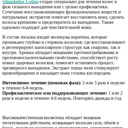
Stimulating Lotion
создан специально для лечения волос в
фазе сильного выпадения или с целью профилактики.
Сочетание восстанавливающих функциональных веществ и
натуральных экстрактов помогает восстановить кожу, сделать
волосы крепкими и предотвратить их выпадение. Также
идеально подходит для чувствительной кожи.
В состав лосьона входят молекулы кератина, которые
проникают глубоко в стержень волосков, где восстанавливают
и регенерируют капиллярную структуру как снаружи, так и
внутри. Арника обладает мощными противогрибковыми и
противовоспалительными свойствами, способствует росту
новых здоровых волосков, помогает остановить процесс
чрезмерного выпадения. Экстракт перца чили стимулирует
кровообращение и насыщает кожу головы кислородом.
Интенсивное лечение (шоковая фаза):
2 или 3 раза в неделю
в течение 6-8 недель.
Профилактическое или поддерживающее лечение:
1 или 2
раза в неделю в течение 4-6 недель. Повторять дважды в год.
Высококачественная косметика обладает мощным
питательным действием, возвращает волосам силу, объем и
блеск, делает их гладкими и шелковистыми, укрепляет корни