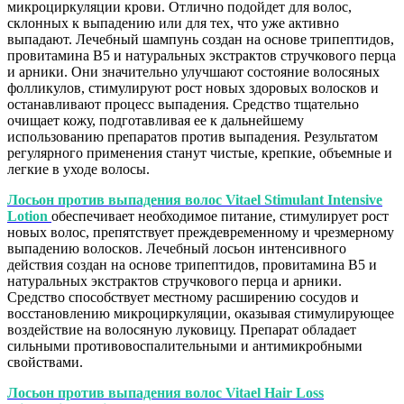
микроциркуляции крови. Отлично подойдет для волос,
склонных к выпадению или для тех, что уже активно
выпадают. Лечебный шампунь создан на основе трипептидов,
провитамина В5 и натуральных экстрактов стручкового перца
и арники. Они значительно улучшают состояние волосяных
фолликулов, стимулируют рост новых здоровых волосков и
останавливают процесс выпадения. Средство тщательно
очищает кожу, подготавливая ее к дальнейшему
использованию препаратов против выпадения. Результатом
регулярного применения станут чистые, крепкие, объемные и
легкие в уходе волосы.
Лосьон против выпадения волос Vitael Stimulant Intensive
Lotion
обеспечивает необходимое питание, стимулирует рост
новых волос, препятствует преждевременному и чрезмерному
выпадению волосков. Лечебный лосьон интенсивного
действия создан на основе трипептидов, провитамина В5 и
натуральных экстрактов стручкового перца и арники.
Средство способствует местному расширению сосудов и
восстановлению микроциркуляции, оказывая стимулирующее
воздействие на волосяную луковицу. Препарат обладает
сильными противовоспалительными и антимикробными
свойствами.
Лосьон против выпадения волос Vitael Hair Loss