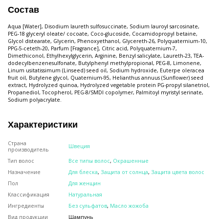
Состав
Aqua [Water], Disodium laureth sulfosuccinate, Sodium lauroyl sarcosinate,
PEG-18 glyceryl oleate/ cocoate, Coco-glucoside, Cocamidopropyl betaine,
Glycol distearate, Glycerin, Phenoxyethanol, Glycereth-26, Polyquaternium-10,
PPG-5-ceteth-20, Parfum [Fragrance], Citric acid, Polyquaternium-7,
Dimethiconol, Ethylhexylglycerin, Arginine, Benzyl salicylate, Laureth-23, TEA-
dodecylbenzenesulfonate, Butylphenyl methylpropional, PEG-8, Limonene,
Linum usitatissimum (Linseed) seed oil, Sodium hydroxide, Euterpe oleracea
fruit oil, Butylene glycol, Quaternium-95, Helianthus annuus (Sunflower) seed
extract, Hydrolyzed quinoa, Hydrolyzed vegetable protein PG-propyl silanetriol,
Propanediol, Tocopherol, PEG-8/SMDI copolymer, Palmitoyl myristyl serinate,
Sodium polyacrylate.
Характеристики
Страна
Швеция
производитель
Тип волос
Все типы волос
,
Окрашенные
Назначение
Для блеска
,
Защита от солнца
,
Защита цвета волос
Пол
Для женщин
Классификация
Натуральная
Ингредиенты
Без сульфатов
,
Масло жожоба
Вид продукции
Шампунь