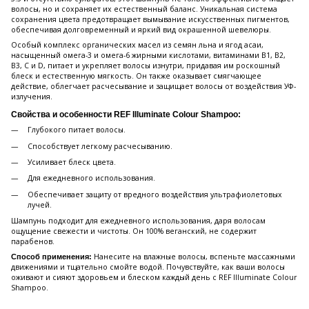
волосы, но и сохраняет их естественный баланс. Уникальная система
сохранения цвета предотвращает вымывание искусственных пигментов,
обеспечивая долговременный и яркий вид окрашенной шевелюры.
Особый комплекс органических масел из семян льна и ягод асаи,
насыщенный омега-3 и омега-6 жирными кислотами, витаминами B1, B2,
B3, C и D, питает и укрепляет волосы изнутри, придавая им роскошный
блеск и естественную мягкость. Он также оказывает смягчающее
действие, облегчает расчесывание и защищает волосы от воздействия УФ-
излучения.
Свойства и особенности REF Illuminate Colour Shampoo:
Глубокого питает волосы.
Способствует легкому расчесыванию.
Усиливает блеск цвета.
Для ежедневного использования.
Обеспечивает защиту от вредного воздействия ультрафиолетовых
лучей.
Шампунь подходит для ежедневного использования, даря волосам
ощущение свежести и чистоты. Он 100% веганский, не содержит
парабенов.
Нанесите на влажные волосы, вспеньте массажными
Способ применения:
движениями и тщательно смойте водой. Почувствуйте, как ваши волосы
оживают и сияют здоровьем и блеском каждый день с REF Illuminate Colour
Shampoo.