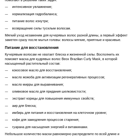
помогают в решении таких задач:
интенсивное увлажнение;
нормализация гидробаланса;
питание волос изнутри;
возвращение силы тусклым волосам.
Мягкий уход незаменим для кучерявых волос разной длины, а первый эффект
заметен сразу после мытья головы: волосы мягкие, приятные и красивые.
Питание для восстановления
Кучерявым волосам не хватает блеска и жизненной силы. Восполнить их
поможет маска для кудрявых волос Beox Brazilian Curly Mask, в которой
насыщенный растительный состав:
кокосовое масло для восстановления;
масло жожоба для активизации регенеративных процессов;
масло мирры для выравнивания;
оливковое масло для придания шелковистости;
экстракт корицы для повышения иммунных свойств;
аир для блеска;
имбирь для питания и восстановления на клеточном уровне;
кофе для замедления процессов старения;
гуарана для насыщения энергией и витаминами.
Небольшое количество маски равномерно распределите по всей длине и