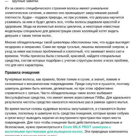
крупные завитки.
Из-за своего специфического строения волосы имеют уникальное
эллиптическое сечение, и именно оно провоцирует закручивание разной
плотности. Кудри – подарок природы, но при условии, что девушка научится
ухаживать за ним и будет делать все, чтобы волосы радовали красотой и
здоровьем. Мода на волнистые волосы циклична, а некоторые известные
модельеры специально для демонстрации своих коллекций хотят видеть
девушек с таким типом волос.
Многие обладательницы такой шевелюры обеспокоены тем, что кудри выглядят
нездорово и некрасиво. Сами же пряди тусклые, лишены жизненной энергии, а
уход за ними настолько проблемный и хлопотный, что занимает много сил и
времени. Чтобы прическа была стильной, красивой, найдите специальные
средства, состав которых подобран с учетом структуры волос и всех проблем,
что для него характерны.
Правила очищения
Кучерявые волосы, как правило, более тонкие и сухие, а значит, ломкие и
склоненные к механическим повреждениям. Пряди секутся и пушатся, поэтому
шампунь должен быть мягким, деликатным, но при этом эффективно
справляться с грязью. Часто обладательницы таких волос выбирают
бессульфатные средства, что имеют менее агрессивные ПАВы. Для идеального
результата чистоты средство наносится несколько раз в рамках одного мытья.
Во время мытья головы кудрявые волосы запутываются, и становятся более
сухими, поскольку в шампуне есть средства очищения, которые кроме себума
и грязи могут выводить кератин из внутреннего пространства через места
повреждения. Для того чтобы очищение было действительно деликатным и
безопасным, нужно присмотреться к
Envie MILK PROT шампуню с
молочными протеинами для вьющихся волос
. Эти природные компоненты