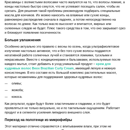
Красавицы с волнистыми волосами часто жалуются на то, что волосы ломкие, а
концы настолько быстро секутся, что не успевают посещать салон, чтобы их
срезать. Для решения такой проблемы рекомендуем подбирать специальные
масла для кончиков. Их можно наносить на влажные или сухие концы,
равномерно распределив сначала в ладонях, а потом непосредственно на
волосах по длине. Как только масло высохнет и впитается, жирных или
склеенных следов не будет. Плюс такого средства в том, что оно закрывает срез
и блокирует появление посеченности.
Больше увлажнения
Особенно актуально это правило с весны по осень, когда ультрафиолетовое
излучение настолько активное, что и без того сухие волосы поддаются
негативной работе солнечных лучей и становятся ломкими, тусклыми и
некрасивыми. Вместе с кондиционерами и бальзамами, используемые после
каждого мытья, стоит добавить в уход уникальный продукт –
крем для
кудрявых волос Beox Brazilian Curly Cream
, имеющий легкую и нежную
консистенцию. В его составе есть большой комплекс растительных масел,
которые незаменимы для поддержания здоровья кудрявых волос:
оливы;
жожоба;
кокоса.
Как результат, кудри будут более эластичными и гладкими, и это будет
проявляться не только визуально, но и по тактильным ощущениям. Работает
продукт и в сегменте усиления липидного внешнего слоя.
Переход на полотенце из микрофибры
Этот материал отлично справляется с впитыванием влаги, при этом не