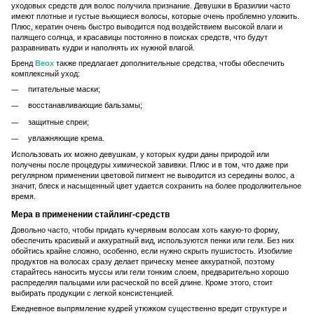
уходовых средств для волос получила признание. Девушки в Бразилии часто
имеют плотные и густые вьющиеся волосы, которые очень проблемно уложить.
Плюс, кератин очень быстро выводится под воздействием высокой влаги и
палящего солнца, и красавицы постоянно в поисках средств, что будут
разравнивать кудри и наполнять их нужной влагой.
Бренд
Beox
также предлагает дополнительные средства, чтобы обеспечить
комплексный уход:
питательные маски;
восстанавливающие бальзамы;
защитные спреи;
увлажняющие крема.
Использовать их можно девушкам, у которых кудри даны природой или
получены после процедуры химической завивки. Плюс и в том, что даже при
регулярном применении цветовой пигмент не выводится из середины волос, а
значит, блеск и насыщенный цвет удается сохранить на более продолжительное
время.
Мера в применении стайлинг-средств
Довольно часто, чтобы придать кучерявым волосам хоть какую-то форму,
обеспечить красивый и аккуратный вид, используются пенки или гели. Без них
обойтись крайне сложно, особенно, если нужно скрыть пушистость. Изобилие
продуктов на волосах сразу делает прическу менее аккуратной, поэтому
старайтесь наносить муссы или гели тонким слоем, предварительно хорошо
распределяя пальцами или расческой по всей длине. Кроме этого, стоит
выбирать продукции с легкой консистенцией.
Ежедневное выпрямление кудрей утюжком существенно вредит структуре и