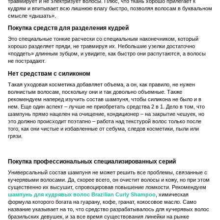
травмирует и не электризует волосы. Плюс, что ткань хорошо прилегает к
кудрям и впитывает всю лишнюю влагу быстро, позволяя волосам в буквальном
смысле «дышать».
Покупка средств для разделения кудрей
Это специальные тонкие расчески со специальным наконечником, который
хорошо разделяет пряди, не травмируя их. Небольшие узелки достаточно
«поддеть» длинным зубцом, и увидите, как быстро они распутаются, а волосы
не пострадают.
Нет средствам с силиконом
Такая уходовая косметика добавляет объема, а он, как правило, не нужен
волнистым волосам, поскольку они и так довольно объемные. Также
рекомендуем наперед изучить состав шампуня, чтобы силикона не было и в
нем. Еще один аспект – лучше не приобретать средства 2 в 1. Дело в том, что
шампунь прямо нацелен на очищение, кондиционер – на закрытие чешуек, но
это должно происходит поэтапно – работа над текстурой волос только после
того, как они чистые и избавленные от себума, следов косметики, пыли или
грязи.
Покупка профессиональных специализированных серий
Универсальный состав шампуня не может решить все проблемы, связанные с
кучерявыми волосами. Да, скорее всего, он очистит волосы и кожу, но при этом
существенно их высушит, спровоцировав повышение ломкости. Рекомендуем
шампунь для кудрявых волос Brazilian Curly Shampoo
, химическая
формула которого богата на гуарану, кофе, гранат, кокосовое масло. Само
название указывает на то, что средство разрабатывалось для кучерявых волос
бразильских девушек, и за все время существования линейки на рынке