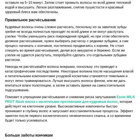
оставьте на 5–10 минут. Затем стоит промыть волосы по всей длине тепловой
водой и высушить. Легкое разглаживание, снятие пушистости и красивый
здоровый блеск вам обеспечены.
Правильное расчёсывание
Кудрявые волосы очень сложно расчесать, поскольку из-за завитков зубцы
гребня не всегда полностью проходят по всей длине и не могут распутать
узелки. Чтобы уменьшить риск повреждения прядей, но при этом обеспечить
должное расчесывание, нужно выбирать расческу с редкими зубцами, а сам
процесс начинать с кончиков, постепенно продвигаясь к корням. Не стоит
спешить во время расчесывания, делая все аккуратно и бережно. Если же
узелок не удается распутать, попробуйте сделать это отдельными зубцами
расчески.
Никогда не расчёсывайте волосы мокрыми, поскольку это приводит к
катастрофическим последствиям. Некоторые волокна после насыщения влагой
и питательными компонентами уходовой косметики становятся тяжелыми и
могут легко травмироваться. Лучше высушить волосы феном, или же дать
впитаться влаге полотенцем, а затем оставить время на самостоятельное
подсушивание.
Поможет в упрощении расчёсывания и снижении риска запутывания
Envie MILK
PROT Mask маска с молочными протеинами для кудрявых волос
, которая
действует на клеточном уровне. Высокоактивные компоненты быстро
проникают в глубину волос и запускают восстановительные процессы. Эффект
заметен после первого косметического гигиенического сеанса, а со временем
будет только усиливаться.
Больше заботы кончикам