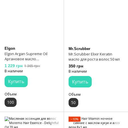
Elgon
Mr.Scrubber
Elgon Argan Supreme Oil
Mr.Scrubber Elixir Keratin
Аргановое масло
масло для роста волос 50 мл
исключительного качества
1 229 грн
1 365 грн
350 грн
30 мл
В наличии
В наличии
Купить
Купить
Объем
Объем
100
50
−10%