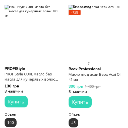
−72%
7
PROFIStyle
Beox Professional
PROFIStyle CURL масло без
Масло ягод асаи Beox Acai Oil,
масла для кучерявых волос
45 мл
100 мл
130 грн
390 грн
1 400 грн
В наличии
В наличии
Купить
Купить
Объем
Объем
100
45