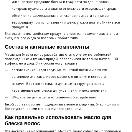
интенсивное придание блеска и гладкости по длине волос;
контроль пушистости и защита от влажности окружающей среды;
облегчение расчесывания и снижение ломкости кончиков;
термозащиту при использовании фена, утюжка или плойки (не все
продукты).
Благодаря таким свойствам продукт становится незаменимым этапом
ежедневного ухода за волосами любого типа.
Состав и активные компоненты
Масла для блеска волос разрабатываются с учетом потребностей
поврежденных и тусклых прядей, обеспечивая не только визуальный
эффект, но и уход. В их состав могут входить:
легкие силиконы для создания защитной пленки и сияния;
аргановое или камелиевое масло для питания и мягкости;
витамин Е как антиоксидант для защиты структуры волос;
кератиновые комплексы для укрепления и восстановления;
UV-фильтры для защиты от солнечного воздействия.
Такой состав помогает поддерживать волосы гладкими, блестящими и
более устойчивыми к внешним повреждениям.
Как правильно использовать масло для
блеска волос
Для достижения максимального эффекта важно соблюдать правильную