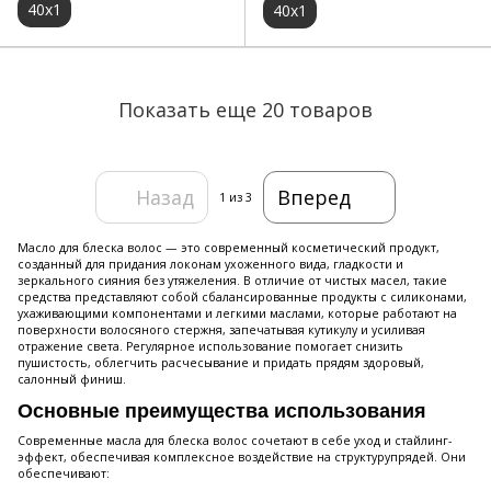
40х1
40х1
Показать еще 20 товаров
Назад
Вперед
1
из 3
Масло для блеска волос — это современный косметический продукт,
созданный для придания локонам ухоженного вида, гладкости и
зеркального сияния без утяжеления. В отличие от чистых масел, такие
средства представляют собой сбалансированные продукты с силиконами,
ухаживающими компонентами и легкими маслами, которые работают на
поверхности волосяного стержня, запечатывая кутикулу и усиливая
отражение света. Регулярное использование помогает снизить
пушистость, облегчить расчесывание и придать прядям здоровый,
салонный финиш.
Основные преимущества использования
Современные масла для блеска волос сочетают в себе уход и стайлинг-
эффект, обеспечивая комплексное воздействие на структурупрядей. Они
обеспечивают: