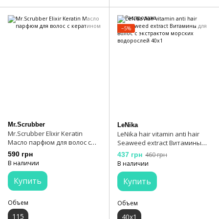
−5%
Mr.Scrubber
LeNika
Mr.Scrubber Elixir Keratin
LeNika hair vitamin anti hair
Масло парфюм для волос с
Seaweed extract Витамины
кератином
для волос с экстрактом
590 грн
437 грн
460 грн
морских водорослей 40х1
В наличии
В наличии
Купить
Купить
Объем
Объем
115
40х1