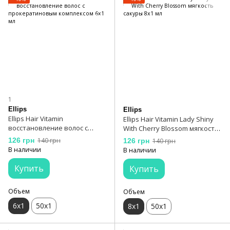
1
Ellips
Ellips
Ellips Hair Vitamin
Ellips Hair Vitamin Lady Shiny
восстановление волос с
With Cherry Blossom мягкость
прокератиновым
сакуры 8х1 мл
126 грн
140 грн
126 грн
140 грн
комплексом 6х1 мл
В наличии
В наличии
Купить
Купить
Объем
Объем
6х1
50х1
8x1
50х1