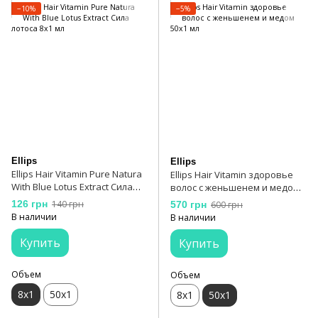
−10%
−5%
Ellips
Ellips
Ellips Hair Vitamin Pure Natura
Ellips Hair Vitamin здоровье
With Blue Lotus Extract Сила
волос с женьшенем и медом
лотоса 8х1 мл
50х1 мл
126 грн
140 грн
570 грн
600 грн
В наличии
В наличии
Купить
Купить
Объем
Объем
8x1
50х1
8х1
50x1