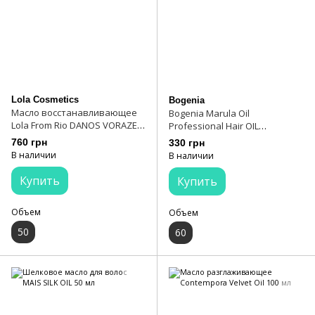
Lola Cosmetics
Bogenia
Масло восстанавливающее
Bogenia Marula Oil
Lola From Rio DANOS VORAZES
Professional Hair OIL
50 мл
Профессиональное масло для
760 грн
330 грн
волос с маслом марулы
В наличии
В наличии
Купить
Купить
Объем
Объем
50
60