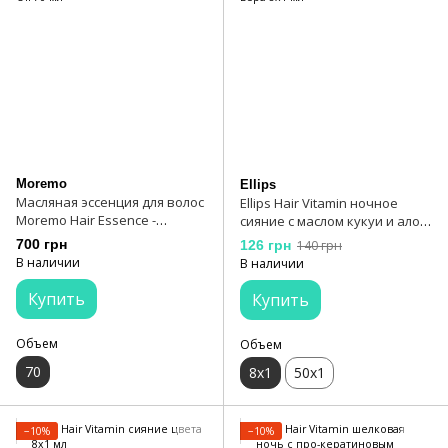
Moremo
Ellips
Масляная эссенция для волос
Ellips Hair Vitamin ночное
Moremo Hair Essence -
сияние с маслом кукуи и алоэ
Delightful Oil 70 мл
вера 8х1 мл
700 грн
126 грн
140 грн
В наличии
В наличии
Купить
Купить
Объем
Объем
70
8х1
50х1
−10%
−10%