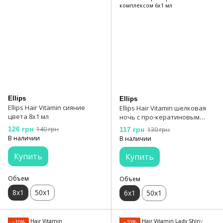
Ellips
Ellips
Ellips Hair Vitamin сияние
Ellips Hair Vitamin шелковая
цвета 8х1 мл
ночь с про-кератиновым
комплексом 6x1 мл
126 грн
140 грн
117 грн
130 грн
В наличии
В наличии
Купить
Купить
Объем
Объем
8х1
50х1
6x1
50x1
−10%
−10%