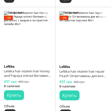
−5%
−5%
LeNika
LeNika
LeNika hair vitamin hair Honey
LeNika hair vitamin hair repair
and Papaya extract Витамины
Peach Oil витамины для волос
для волос с медом и
с экстрактом персика 40х1
437 грн
460 грн
437 грн
460 грн
экстрактом папайи 40х1
В наличии
В наличии
Купить
Купить
Объем
Объем