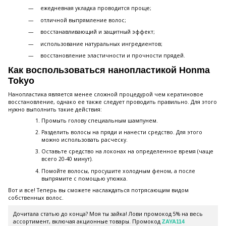
ежедневная укладка проводится проще;
отличной выпрямление волос;
восстанавливающий и защитный эффект;
использование натуральных ингредиентов;
восстановление эластичности и прочности прядей.
Как воспользоваться нанопластикой Honma
Tokyo
Нанопластика является менее сложной процедурой чем кератиновое
восстановление, однако ее также следует проводить правильно. Для этого
нужно выполнить такие действия:
Промыть голову специальным шампунем.
Разделить волосы на пряди и нанести средство. Для этого
можно использовать расческу.
Оставьте средство на локонах на определенное время (чаще
всего 20-40 минут).
Помойте волосы, просушите холодным феном, а после
выпрямите с помощью утюжка.
Вот и все! Теперь вы сможете наслаждаться потрясающим видом
собственных волос.
Дочитала статью до конца? Моя ты зайка! Лови промокод 5% на весь
ассортимент, включая акционные товары. Промокод
ZAYA114