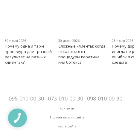
30 июля 2026
30 июля 2026
23 июля 2026
Почему одна и та же
Сложные клиенты: когда
Почему дор
процедура дает разный
отказаться от
иногда не 
результат на разных
процедуры кератина
ошибок в 
клиентах?
или ботокса
средств
095-010-00-30
073-010-00-30
098-010-00-30
Контакты
Полная версия сайта
Карта сайта