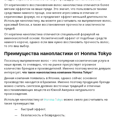
От кератинового восстановления волос нанопластика отличается более
мягким эффектом на ваши пряди. Это значит, что пользоваться такими
средствами намного проще, они менее агрессивны в отличии от
кератиновых формул, но и предлагают эффект меньшей длительности.
Используя нанопластику, вы можете рассчитывать на выпрямление волос,
красивый блески, а также восстановление прочности и эластичности
прядей.
От кератина нанопластика отличается специальной формулой на
аминокислотной основе. Косметический эффект от подобных средств
намного короче, однако если вам нужно восстановить прочность волос,
то это ваш выбор.
Преимущества нанопластики от Honma Tokyo
Поскольку выпрямление волос ‒ это популярная косметическая услуга в
наше время, то очевидно, что на рынке присутствует огромное
количество брендов и производителей. Именно поэтому многих девушек
интересует,
?
что такое нанопластика компании
Honma Tokyo
Данная компания появилась в Японии, однако сейчас основное
производство находится в Бразилии. Именно поэтому продукцию бренда
можно считать синтезом древних восточных традиций и отличных
восстанавливающих веществ из Южной Америки натурального
происхождения.
Используя нанопластику от
Honma Tokyo
можно смело рассчитывать на
такие преимущества:
быстрый эффект;
безопасность и безвредность;