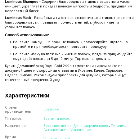
Содержит благородные активные вещества и масла,
Luminous Shampoo -
очищает, укрепляет и придает волосам мягкость и бодрость, придавая им
невероятный блеск.
Разработана на основе эксклюзивных активных веществ и
Luminous Mask -
благородных масел, повышает прочность нитей, глубоко питает и
увлажняет волосы.
Способ использования:
Нанесите шампунь на влажные волосы и помассируйте. Тщательно
промойте и при необходимости повторите процедуру.
Нанесите маску на влажные и чистые волосы, прядь за прядью. Дайте
ему подействовать от 5 до 10 минут. Тщательно промыть.
Купить Домашний уход Royal Gold 24K вы сможете на нашем сайте по
доступной цене и с хорошими отзывами в Украине, Киеве, Харькове,
Одессе, Львове. Рекомендуем приобрести для девушек, которые ищут
качественный ежедневный уход.
Характеристики
Страна
Бразилия
производитель
Тип волос
Все типы волос
Назначение
Восстановление
,
Для очищения волос
,
Питание
,
Разглаживание
,
Увлажнение
Время
Универсальный