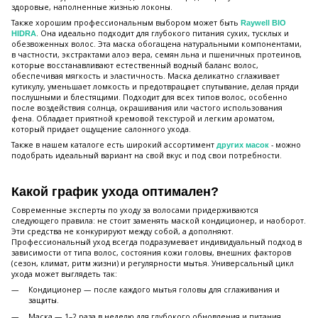
здоровые, наполненные жизнью локоны.
Также хорошим профессиональным выбором может быть
Raywell BIO
. Она идеально подходит для глубокого питания сухих, тусклых и
HIDRA
обезвоженных волос. Эта маска обогащена натуральными компонентами,
в частности, экстрактами алоэ вера, семян льна и пшеничных протеинов,
которые восстанавливают естественный водный баланс волос,
обеспечивая мягкость и эластичность. Маска деликатно сглаживает
кутикулу, уменьшает ломкость и предотвращает спутывание, делая пряди
послушными и блестящими. Подходит для всех типов волос, особенно
после воздействия солнца, окрашивания или частого использования
фена. Обладает приятной кремовой текстурой и легким ароматом,
который придает ощущение салонного ухода.
Также в нашем каталоге есть широкий ассортимент
- можно
других масок
подобрать идеальный вариант на свой вкус и под свои потребности.
Какой график ухода оптимален?
Современные эксперты по уходу за волосами придерживаются
следующего правила: не стоит заменять маской кондиционер, и наоборот.
Эти средства не конкурируют между собой, а дополняют.
Профессиональный уход всегда подразумевает индивидуальный подход в
зависимости от типа волос, состояния кожи головы, внешних факторов
(сезон, климат, ритм жизни) и регулярности мытья. Универсальный цикл
ухода может выглядеть так:
Кондиционер — после каждого мытья головы для сглаживания и
защиты.
Маска — 1–2 раза в неделю для глубокого обновления и питания.