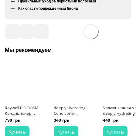
Правильный уход за пористыми волосами
Как спасти повреждённый блонд
Мы рекомендуем
Raywell BIO BOMA
deeply Hydrating
Увлажняющая м
Кондиционер
Conditioner
deeply Hydrating
разглаживающий 250
Увлажняющий
300 мл
790 грн
340 грн
440 грн
мл
кондиционер 250 мл
Купить
Купить
Купить