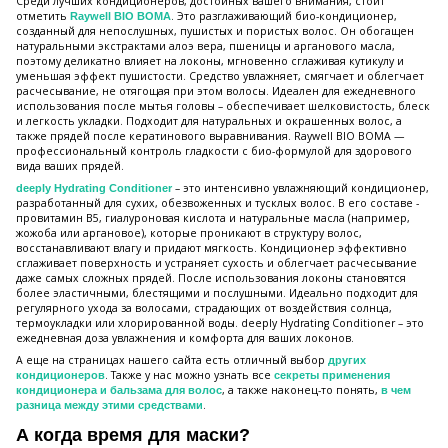
Среди лучших кондиционеров, достойных вашего внимания, стоит
отметить
. Это разглаживающий био-кондиционер,
Raywell BIO BOMA
созданный для непослушных, пушистых и пористых волос. Он обогащен
натуральными экстрактами алоэ вера, пшеницы и арганового масла,
поэтому деликатно влияет на локоны, мгновенно сглаживая кутикулу и
уменьшая эффект пушистости. Средство увлажняет, смягчает и облегчает
расчесывание, не отягощая при этом волосы. Идеален для ежедневного
использования после мытья головы – обеспечивает шелковистость, блеск
и легкость укладки. Подходит для натуральных и окрашенных волос, а
также прядей после кератинового выравнивания. Raywell BIO BOMA —
профессиональный контроль гладкости с био-формулой для здорового
вида ваших прядей.
– это интенсивно увлажняющий кондиционер,
deeply Hydrating Conditioner
разработанный для сухих, обезвоженных и тусклых волос. В его составе -
провитамин B5, гиалуроновая кислота и натуральные масла (например,
жожоба или аргановое), которые проникают в структуру волос,
восстанавливают влагу и придают мягкость. Кондиционер эффективно
сглаживает поверхность и устраняет сухость и облегчает расчесывание
даже самых сложных прядей. После использования локоны становятся
более эластичными, блестящими и послушными. Идеально подходит для
регулярного ухода за волосами, страдающих от воздействия солнца,
термоукладки или хлорированной воды. deeply Hydrating Conditioner – это
ежедневная доза увлажнения и комфорта для ваших локонов.
А еще на страницах нашего сайта есть отличный выбор
других
. Также у нас можно узнать все
кондиционеров
секреты применения
, а также наконец-то понять,
кондиционера и бальзама для волос
в чем
.
разница между этими средствами
А когда время для маски?