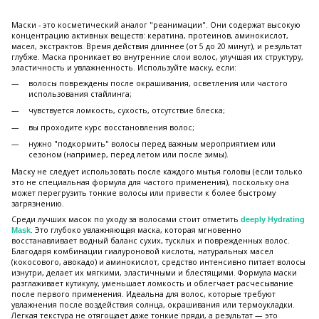
Маски - это косметический аналог "реанимации". Они содержат высокую
концентрацию активных веществ: кератина, протеинов, аминокислот,
масел, экстрактов. Время действия длиннее (от 5 до 20 минут), и результат
глубже. Маска проникает во внутренние слои волос, улучшая их структуру,
эластичность и увлажненность. Используйте маску, если:
волосы повреждены после окрашивания, осветления или частого
использования стайлинга;
чувствуется ломкость, сухость, отсутствие блеска;
вы проходите курс восстановления волос;
нужно "подкормить" волосы перед важным мероприятием или
сезоном (например, перед летом или после зимы).
Маску не следует использовать после каждого мытья головы (если только
это не специальная формула для частого применения), поскольку она
может перегрузить тонкие волосы или привести к более быстрому
загрязнению.
Среди лучших масок по уходу за волосами стоит отметить
deeply Hydrating
. Это глубоко увлажняющая маска, которая мгновенно
Mask
восстанавливает водный баланс сухих, тусклых и поврежденных волос.
Благодаря комбинации гиалуроновой кислоты, натуральных масел
(кокосового, авокадо) и аминокислот, средство интенсивно питает волосы
изнутри, делает их мягкими, эластичными и блестящими. Формула маски
разглаживает кутикулу, уменьшает ломкость и облегчает расчесывание
после первого применения. Идеальна для волос, которые требуют
увлажнения после воздействия солнца, окрашивания или термоукладки.
Легкая текстура не отягощает даже тонкие пряди, а результат — это