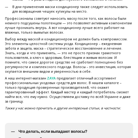
В дни применения маски кондиционер также следует использовать
для возвращения чешуек кутикулы на место.
Профессионалы советуют наносить маску после того, как волосы были
немного подсушены полотенцем — это позволяет активным компонентам
лучше проникать внутрь. А вот кондиционер лучше всего работает на
влажных, только вымытых волосах.
Выбор между маской и кондиционером не должен быть компромиссом.
Это элементы целостной системы ухода. Кондиционер – ежедневная
забота и защита, маска – стратегическое восстановление и лечение.
Знать, когда и что применять, — это не просто признак грамотного
пользователя, а ключ к здоровым, блестящим и живым волосам. И
помните, что самое дорогое средство не сработает полноценно без
регулярности и комплексного подхода. Волосы – это инвестиция, которая
окупается внешним видом и уверенностью в себе.
А наш интернет-магазин
предлагает отличный ассортимент
ZAYA
профессиональных уходовых средств для волос. В нашем каталоге –
только продукция проверенных производителей, что окажет
гарантированный эффект. Каждый мастер и каждый потребитель сможет
найти все, что ему нужно. Осуществляем доставку по всей Украине и даже
за границу.
Также у нас можно прочитать и другие интересные статьи, в частности:
Что делать, если выпадают волосы?