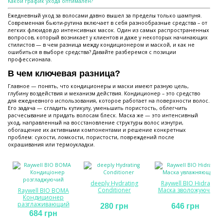
Какой график ухода оптимален?
Ежедневный уход за волосами давно вышел за пределы только шампуня.
Современная бьюти-рутина включает в себя разнообразные средства – от
легких флюидов до интенсивных масок. Один из самых распространенных
вопросов, который возникает у клиентов и даже у некоторых начинающих
стилистов — в чем разница между кондиционером и маской, и как не
ошибиться в выборе средства? Давайте разберемся с позиции
профессионала.
В чем ключевая разница?
Главное — понять, что кондиционеры и маски имеют разную цель,
глубину воздействия и механизм действия. Кондиционер – это средство
для ежедневного использования, которое работает на поверхности волос.
Его задача — сгладить кутикулу, уменьшить пористость, облегчить
расчесывание и придать волосам блеск. Маска же — это интенсивный
уход, направленный на восстановление структуры волос изнутри,
обогащение их активными компонентами и решение конкретных
проблем: сухости, ломкости, пористости, повреждений после
окрашивания или термоукладки.
deeply Hydrating
Raywell BIO Hidra
Conditioner
Маска зволожуюча
Raywell BIO BOMA
Кондиционер
разглаживающий
280 грн
646 грн
684 грн