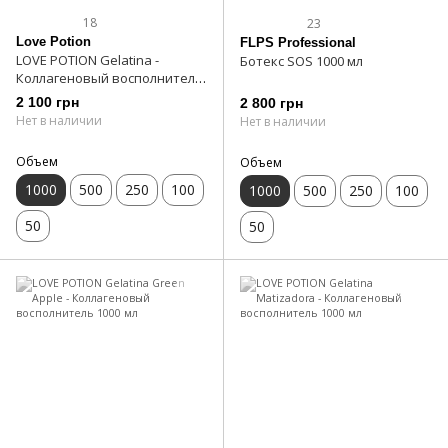
18
23
Love Potion
FLPS Professional
LOVE POTION Gelatina -
Ботекс SOS 1000 мл
Коллагеновый восполнитель,
1000 мл
2 100 грн
2 800 грн
Нет в наличии
Нет в наличии
Объем
Объем
1000
500
250
100
1000
500
250
100
50
50