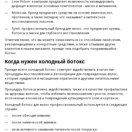
Love Potion: компания предлагает возможность ликвидировать
дефицит в волосах основных компонентов – масел и витаминов;
Molecula: бренд предлагает средства на основе аминокислот,
протеинов, а также липидов, что оказывают комплексное
восстановление локонов;
Tyrell: профессиональный бренд для волос, что предлагает кремы,
ботоксы и маски для глубокого восстановления.
Отметим также, что вы можете ознакомиться со способами нанесения,
рекомендациями к конкретным средствам, а также отзывами других
клиентов в нашем магазине, прежде чем подобрать понравившийся
ботокс.
Когда нужен холодный ботокс
Прежде всего холодный ботокс советуют задействовать в качестве
процедуры восстановления и регенерации для поврежденных волос,
которые нуждаются в насыщении кератином и другими питательными
веществами.
Процедуру ботокса можно задействовать также и в качестве профилактики
на здоровых волосах, чтобы избежать возникновения сухости, ломкости,
иссеченных кончиков и повреждения кутикулярного слоя и кортекса.
Холодный ботокс для волос профессиональный используется в следующих
случаях:
после обесцвечивания;
после химической завивки;
из-за активного смывания пигмента после покраски;