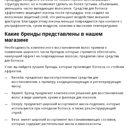
структуру волос, но и позволяет сделать их более густыми, объемными,
уменьшить число выпадающих волосинок. Средства для ботокса
эффективно защищают локоны после процедуры: они создают на
волосинках защитный слой, что уменьшает воздействие внешних
факторов. Благодаря этому локоны меньше повреждаются при контакте с
ультрафиолетом, сухим воздухом, низкими и высокими температурами.
Какие бренды представлены в нашем
магазине
Необходимость комплексного восстановления волос привела к
появлению широкого числа брендов, которые стремятся обеспечить
наилучший эффект на поврежденных волосах, предлагая свои средства
для ботокса.
У нас вы найдете лучшие бренды, которые производят ботоксы со стойким
эффектом:
Beneliss: предлагает высокопротеиновые средства для
восстановления, к примеру, кондиционирующую и регенерирующую
маску;
Raywell: бренд предлагает комплексное решение для восстановления
волос в виде шампуня, крема и филлера для локонов;
Deeply: предлагает широкий ассортимент масок-подложек, которые
используются при холодном ботоксе, а также реконструирующий
спрей;
Beox: имеет широкий ассортимент восстанавливающих составов,
которые содержат растительные масла и аминокислоты;