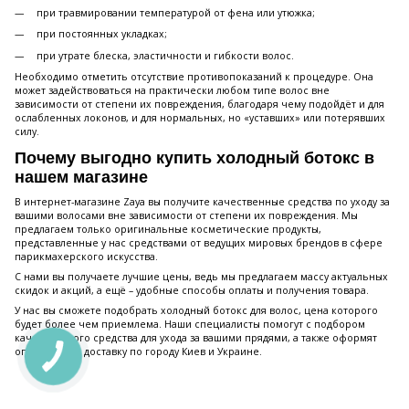
при травмировании температурой от фена или утюжка;
при постоянных укладках;
при утрате блеска, эластичности и гибкости волос.
Необходимо отметить отсутствие противопоказаний к процедуре. Она
может задействоваться на практически любом типе волос вне
зависимости от степени их повреждения, благодаря чему подойдёт и для
ослабленных локонов, и для нормальных, но «уставших» или потерявших
силу.
Почему выгодно купить холодный ботокс в
нашем магазине
В интернет-магазине Zaya вы получите качественные средства по уходу за
вашими волосами вне зависимости от степени их повреждения. Мы
предлагаем только оригинальные косметические продукты,
представленные у нас средствами от ведущих мировых брендов в сфере
парикмахерского искусства.
С нами вы получаете лучшие цены, ведь мы предлагаем массу актуальных
скидок и акций, а ещё – удобные способы оплаты и получения товара.
У нас вы сможете подобрать холодный ботокс для волос, цена которого
будет более чем приемлема. Наши специалисты помогут с подбором
качественного средства для ухода за вашими прядями, а также оформят
оперативную доставку по городу Киев и Украине.