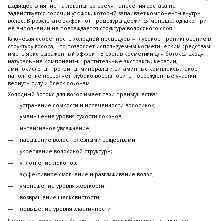
щадящее влияние на локоны, во время нанесения состава не
задействуется горячий утюжок, который запаивает компоненты внутрь
волос. В результате эффект от процедуры держится меньше, однако при
её выполнении не повреждается структура волосяного слоя.
Ключевая особенность холодной процедуры – глубокое проникновение в
структуру волоса, что позволяет используемым косметическим средствам
иметь ярко выраженный эффект. В состав косметики для ботокса входят
натуральные компоненты – растительные экстракты, кератин,
аминокислоты, протеины, минералы и витаминные комплексы. Такое
наполнение позволяет глубоко восстановить поврежденные участки,
вернуть силу и блеск локонам.
Холодный ботокс для волос имеет свои преимущества:
устранение ломкости и иссеченности волосинок;
уменьшение уровня сухости локонов;
интенсивное увлажнение;
насыщение волос полезными веществами;
укрепление волосяной структуры;
уплотнение локонов;
эффективное смягчение и разглаживание волос;
уменьшение уровня жесткости;
возвращение шелковистости;
повышение уровня эластичности.
Процедура холодного ботокса не только глубоко восстанавливает