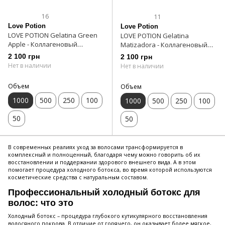
16
11
Love Potion
Love Potion
LOVE POTION Gelatina Green
LOVE POTION Gelatina
Apple - Коллагеновый
Matizadora - Коллагеновый
восполнитель 1000 мл
восполнитель 1000 мл
2 100 грн
2 100 грн
Нет в наличии
Нет в наличии
Объем
Объем
1000
500
250
100
1000
500
250
100
50
50
В современных реалиях уход за волосами трансформируется в
комплексный и полноценный, благодаря чему можно говорить об их
восстановлении и поддержании здорового внешнего вида. А в этом
помогает процедура холодного ботокса, во время которой используются
косметические средства с натуральным составом.
Профессиональный холодный ботокс для
волос: что это
Холодный ботокс – процедура глубокого кутикулярного восстановления
волосяного покрова. В отличие от горячего, он оказывает более мягкое,