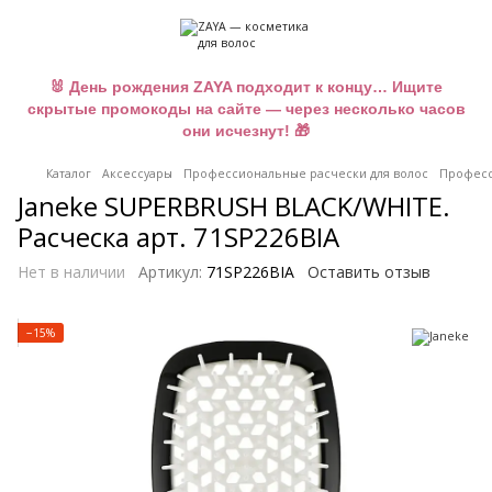
🐰 День рождения ZAYA подходит к концу… Ищите
скрытые промокоды на сайте — через несколько часов
они исчезнут! 🎁
Каталог
Аксессуары
Профессиональные расчески для волос
Професс
Janeke SUPERBRUSH BLACK/WHITE.
Расческа арт. 71SP226BIA
Нет в наличии
Артикул:
71SP226BIA
Оставить отзыв
−15%