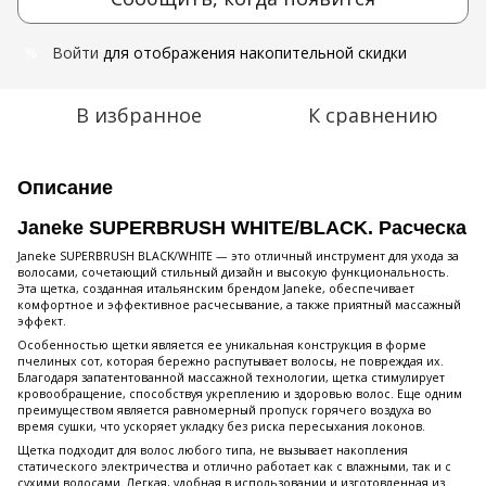
Войти
для отображения накопительной скидки
%
В избранное
К сравнению
Описание
Janeke SUPERBRUSH WHITE/BLACK. Расческа
Janeke SUPERBRUSH BLACK/WHITE — это отличный инструмент для ухода за
волосами, сочетающий стильный дизайн и высокую функциональность.
Эта щетка, созданная итальянским брендом Janeke, обеспечивает
комфортное и эффективное расчесывание, а также приятный массажный
эффект.
Особенностью щетки является ее уникальная конструкция в форме
пчелиных сот, которая бережно распутывает волосы, не повреждая их.
Благодаря запатентованной массажной технологии, щетка стимулирует
кровообращение, способствуя укреплению и здоровью волос. Еще одним
преимуществом является равномерный пропуск горячего воздуха во
время сушки, что ускоряет укладку без риска пересыхания локонов.
Щетка подходит для волос любого типа, не вызывает накопления
статического электричества и отлично работает как с влажными, так и с
сухими волосами. Легкая, удобная в использовании и изготовленная из