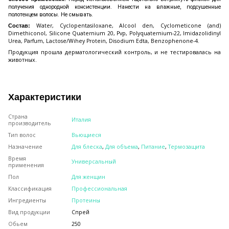
получения однородной консистенции. Нанести на влажные, подсушенные
полотенцем волосы. Не смывать.
Water, Cyclopentasiloxane, Alcool den, Cyclometicone (and)
Состав:
Dimethiconol, Silicone Quaternium 20, Pvp, Polyquaternium-22, Imidazolidinyl
Urea, Parfum, Lactose/Wihey Protein, Disodium Edta, Benzophenone-4.
Продукция прошла дерматологический контроль, и не тестировалась на
животных.
Характеристики
Страна
Италия
производитель
Тип волос
Вьющиеся
Назначение
Для блеска
,
Для объема
,
Питание
,
Термозащита
Время
Универсальный
применения
Пол
Для женщин
Классификация
Профессиональная
Ингредиенты
Протеины
Вид продукции
Спрей
Обьем
250