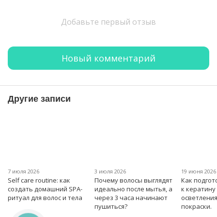
Добавьте первый отзыв
Новый комментарий
Другие записи
7 июля 2026
3 июля 2026
19 июня 2026
Self care routine: как
Почему волосы выглядят
Как подгот
создать домашний SPA-
идеально после мытья, а
к кератину
ритуал для волос и тела
через 3 часа начинают
осветления
пушиться?
покраски.