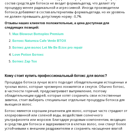
состав средств для ботокса не входит формальдегид, что делает эту
процедуру менее радикальной и агрессивной. Иногда производители
ботокса добавляют в состав альтернативы формальдегида, но их уровень
не должен превышать допустимую норму - 0,7%.
Отзывы наших клиентов положительные, а цена доступная для
следующих позиций:
Max Blowout Bottoplex Premium
Ботокс Natureza Cafe Verde BTOX
Ботекс для волос Let Me Be B.tox pro repair
Love Potion Ботокс
Ботекс Zap Tox
Кому стоит купить профессиональный ботокс для волос?
Процедура ботокса лучше всего подходит обладательницам истощенных и
тусклых волос, которые чрезмерно лохматятся и секутся. Обычно ботокс,
в частности горячий, предусматривает выпрямление, поэтому
обладательницам кудрей, которые хотят сохранить свои естественные
завитки, стоит выбирать специальные отдельные процедуры ботокса для
вьющихся волос.
Ботокс является хорошим решением для волос, которые часто страдают от
хлорированной или соленой воды, воздействия солнечного
ультрафиолета или морозов. Благодаря уходовым компонентам, входящих
в средства для ботокса и задерживаются в клетках волос, они станут более
устойчивыми к внешним раздражителям и сохранять насыщение влагой