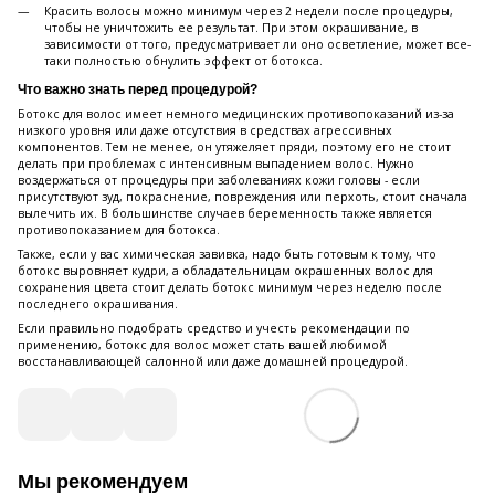
Красить волосы можно минимум через 2 недели после процедуры,
чтобы не уничтожить ее результат. При этом окрашивание, в
зависимости от того, предусматривает ли оно осветление, может все-
таки полностью обнулить эффект от ботокса.
Что важно знать перед процедурой?
Ботокс для волос имеет немного медицинских противопоказаний из-за
низкого уровня или даже отсутствия в средствах агрессивных
компонентов. Тем не менее, он утяжеляет пряди, поэтому его не стоит
делать при проблемах с интенсивным выпадением волос. Нужно
воздержаться от процедуры при заболеваниях кожи головы - если
присутствуют зуд, покраснение, повреждения или перхоть, стоит сначала
вылечить их. В большинстве случаев беременность также является
противопоказанием для ботокса.
Также, если у вас химическая завивка, надо быть готовым к тому, что
ботокс выровняет кудри, а обладательницам окрашенных волос для
сохранения цвета стоит делать ботокс минимум через неделю после
последнего окрашивания.
Если правильно подобрать средство и учесть рекомендации по
применению, ботокс для волос может стать вашей любимой
восстанавливающей салонной или даже домашней процедурой.
Мы рекомендуем