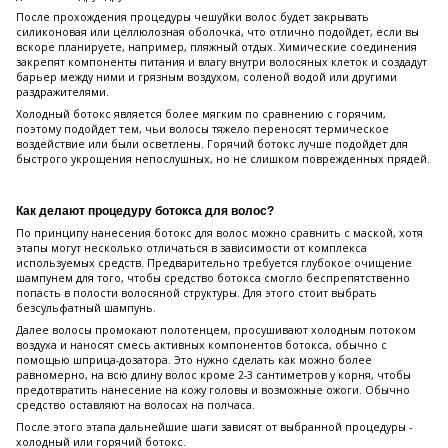
После прохождения процедуры чешуйки волос будет закрывать
силиконовая или целлюлозная оболочка, что отлично подойдет, если вы
вскоре планируете, например, пляжный отдых. Химические соединения
закрепят компоненты питания и влагу внутри волосяных клеток и создадут
барьер между ними и грязным воздухом, соленой водой или другими
раздражителями.
Холодный ботокс является более мягким по сравнению с горячим,
поэтому подойдет тем, чьи волосы тяжело переносят термическое
воздействие или были осветлены. Горячий ботокс лучше подойдет для
быстрого укрощения непослушных, но не слишком поврежденных прядей.
Как делают процедуру ботокса для волос?
По принципу нанесения ботокс для волос можно сравнить с маской, хотя
этапы могут несколько отличаться в зависимости от комплекса
используемых средств. Предварительно требуется глубокое очищение
шампунем для того, чтобы средство ботокса смогло беспрепятственно
попасть в полости волосяной структуры. Для этого стоит выбрать
безсульфатный шампунь.
Далее волосы промокают полотенцем, просушивают холодным потоком
воздуха и наносят смесь активных компонентов ботокса, обычно с
помощью шприца-дозатора. Это нужно сделать как можно более
равномерно, на всю длину волос кроме 2-3 сантиметров у корня, чтобы
предотвратить нанесение на кожу головы и возможные ожоги. Обычно
средство оставляют на волосах на полчаса.
После этого этапа дальнейшие шаги зависят от выбранной процедуры -
холодный или горячий ботокс.