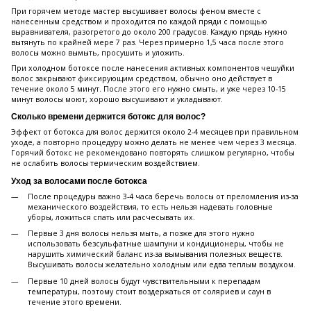
При горячем методе мастер высушивает волосы феном вместе с
нанесенным средством и проходится по каждой пряди с помощью
выравнивателя, разогретого до около 200 градусов. Каждую прядь нужно
вытянуть по крайней мере 7 раз. Через примерно 1,5 часа после этого
волосы можно вымыть, просушить и уложить.
При холодном ботоксе после нанесения активных компонентов чешуйки
волос закрывают фиксирующим средством, обычно оно действует в
течение около 5 минут. После этого его нужно смыть, и уже через 10-15
минут волосы моют, хорошо высушивают и укладывают.
Сколько времени держится ботокс для волос?
Эффект от ботокса для волос держится около 2-4 месяцев при правильном
уходе, а повторно процедуру можно делать не менее чем через 3 месяца.
Горячий ботокс не рекомендовано повторять слишком регулярно, чтобы
не ослабить волосы термическим воздействием.
Уход за волосами после ботокса
После процедуры важно 3-4 часа беречь волосы от преломления из-за
механического воздействия, то есть нельзя надевать головные
уборы, ложиться спать или расчесывать их.
Первые 3 дня волосы нельзя мыть, а позже для этого нужно
использовать безсульфатные шампуни и кондиционеры, чтобы не
нарушить химический баланс из-за вымывания полезных веществ.
Высушивать волосы желательно холодным или едва теплым воздухом.
Первые 10 дней волосы будут чувствительными к перепадам
температуры, поэтому стоит воздержаться от соляриев и саун в
течение этого времени.