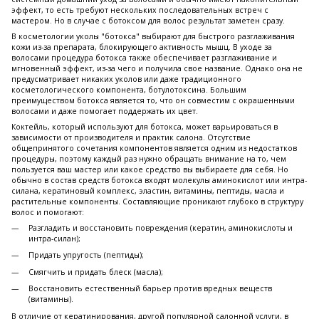
эффект, то есть требуют нескольких последовательных встреч с
мастером. Но в случае с ботоксом для волос результат заметен сразу.
В косметологии уколы "ботокса" выбирают для быстрого разглаживания
кожи из-за препарата, блокирующего активность мышц. В уходе за
волосами процедура ботокса также обеспечивает разглаживание и
мгновенный эффект, из-за чего и получила свое название. Однако она не
предусматривает никаких уколов или даже традиционного
косметологического компонента, ботулотоксина. Большим
преимуществом ботокса является то, что он совместим с окрашенными
волосами и даже помогает поддержать их цвет.
Коктейль, который используют для ботокса, может варьироваться в
зависимости от производителя и практик салона. Отсутствие
общепринятого сочетания компонентов является одним из недостатков
процедуры, поэтому каждый раз нужно обращать внимание на то, чем
пользуется ваш мастер или какое средство вы выбираете для себя. Но
обычно в состав средств ботокса входят молекулы аминокислот или интра-
силана, кератиновый комплекс, эластин, витамины, пептиды, масла и
растительные компоненты. Составляющие проникают глубоко в структуру
волос и помогают:
Разгладить и восстановить повреждения (кератин, аминокислоты и
интра-силан);
Придать упругость (пептиды);
Смягчить и придать блеск (масла);
Восстановить естественный барьер против вредных веществ
(витамины).
В отличие от кератинирования, другой популярной салонной услуги, в