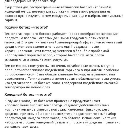
для поддержания здорового вида.
Существует две распространенные технологии ботокса - горячий и
холодный метод, поэтому для достижения желаемого результата на
волосах нужно изучить, в чем между ними разница и выбрать оптимальный
вариант.
Горячий ботокс - что это?
Технология горячего ботокса работает через своеобразное запекание
продукта на волосах нагретым до 180-220 градусов выпрямителем
(утюжком). Это дает интенсивный ламинирующий эффект, часто желаемый
среди клиентов в салоне и напоминающий результат после
кератинирования. Этот метод эффективен в борьбе с проблемой
непослушных пористых волос, которые быстро пушатся, плохо
укладываются и излишне электризуются.
Тем не менее, стоит учесть, что очень ослабленные волосы могут не
перенести агрессивного воздействия горячего выпрямителя, особенно
осторожными стоит быть обладательницам блонда, натурального или
осветленного. Тонким волосам может грозить обламывание, если учесть,
что для закрепления ботокса волосы подвергают воздействию высокой
температуры не менее 7 раз.
Холодный ботокс - что это?
В случае с холодным ботоксом процесс не предусматривает
использование высоких температур. Результат действия активных
компонентов закрепляется с помощью нанесения фиксирующего
средства, при этом обычно производители предлагают готовый набор
продуктов для каждого этапа холодного ботокса. Использование таких
наборов часто дает наилучший результат, поскольку средства правильно
дополняют друг друга.