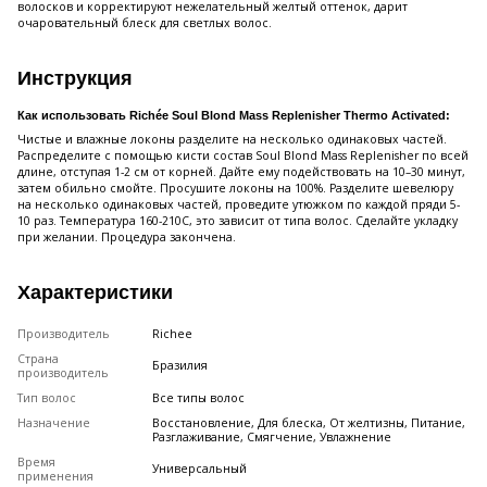
волосков и корректируют нежелательный желтый оттенок, дарит
очаровательный блеск для светлых волос.
Инструкция
Как использовать Richée Soul Blond Mass Replenisher Thermo Activated:
Чистые и влажные локоны разделите на несколько одинаковых частей.
Распределите с помощью кисти состав Soul Blond Mass Replenisher по всей
длине, отступая 1-2 см от корней. Дайте ему подействовать на 10–30 минут,
затем обильно смойте. Просушите локоны на 100%. Разделите шевелюру
на несколько одинаковых частей, проведите утюжком по каждой пряди 5-
10 раз. Температура 160-210С, это зависит от типа волос. Сделайте укладку
при желании. Процедура закончена.
Характеристики
Производитель
Richee
Страна
Бразилия
производитель
Тип волос
Все типы волос
Назначение
Восстановление, Для блеска, От желтизны, Питание,
Разглаживание, Смягчение, Увлажнение
Время
Универсальный
применения