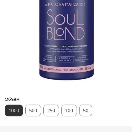
Объем
1000
500
250
100
50