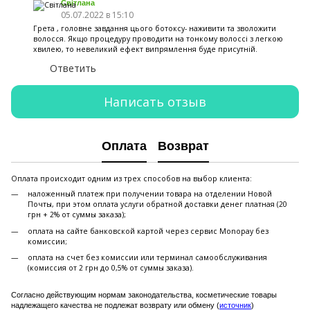
Світлана
05.07.2022 в 15:10
Грета , головне завдання цього ботоксу- наживити та зволожити
волосся. Якщо процедуру проводити на тонкому волоссі з легкою
хвилею, то невеликий ефект випрямлення буде присутній.
Ответить
Написать отзыв
Оплата
Возврат
Оплата происходит одним из трех способов на выбор клиента:
наложенный платеж при получении товара на отделении Новой
Почты, при этом оплата услуги обратной доставки денег платная (20
грн + 2% от суммы заказа);
оплата на сайте банковской картой через сервис Monopay без
комиссии;
оплата на счет без комиссии или терминал самообслуживания
(комиссия от 2 грн до 0,5% от суммы заказа).
Согласно действующим нормам законодательства, косметические товары
надлежащего качества не подлежат возврату или обмену (
источник
)