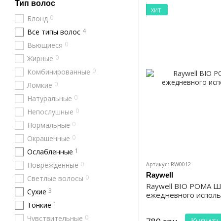
Тип волос
ХИТ
0
Блонд
4
Все типы волос
0
Вьющиеся
0
Жирные
0
Комбинированные
0
Ломкие
0
Натуральные
0
Непослушные
0
Нормальные
0
Окрашенные
1
Ослабленные
0
Поврежденные
Артикул: RW0012
Raywell
0
Светлые волосы
Raywell BIO POMA Ш
3
Сухие
ежедневного исполь
1
Тонкие
0
Чувствительные
Купить