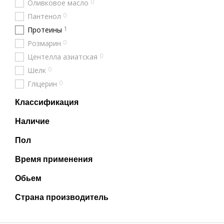
0
Оливковое масло
0
Пантенол
1
Протеины
0
Розмарин
0
Центелла азиатская
0
Шелк
0
Гліцерин
Классификация
Наличие
Пол
Время применения
Обьем
Страна производитель