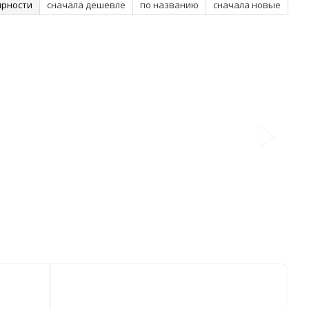
ярности
сначала дешевле
по названию
сначала новые