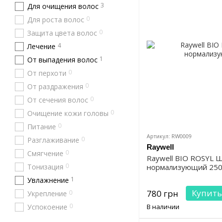
3
Для очищения волос
0
Для роста волос
0
Защита цвета волос
4
Лечение
1
От выпадения волос
0
От перхоти
0
От раздражения
0
От сечения волос
0
Очищение кожи головы
0
Питание
Артикул: RW0009
0
Разглаживание
Raywell
0
Смягчение
Raywell BIO ROSYL 
0
Тонизация
нормализующий 250
1
Увлажнение
Купить
780 грн
0
Укрепление
0
Успокоение
В наличии