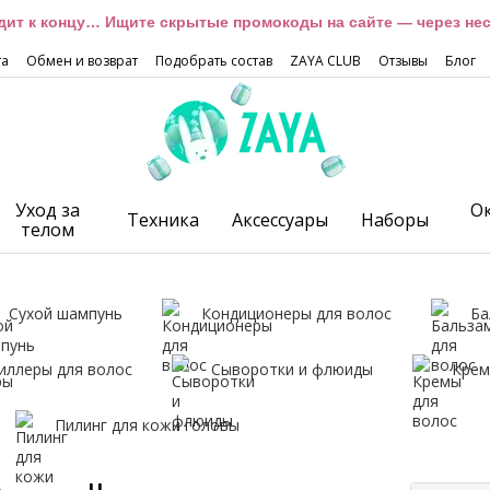
дит к концу… Ищите скрытые промокоды на сайте — через неск
та
Обмен и возврат
Подобрать состав
ZAYA CLUB
Отзывы
Блог
Уход за
О
Техника
Аксессуары
Наборы
телом
Сухой шампунь
Кондиционеры для волос
Ба
иллеры для волос
Сыворотки и флюиды
Крем
Пилинг для кожи головы