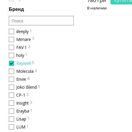
780 грн
В наличии
Бренд
1
deeply
7
Mimare
3
FAV.1
1
holy
5
Raywell
3
Molecula
8
Envie
5
Joko Blend
3
CP-1
3
Insight
1
Erayba
1
Lisap
1
LUM