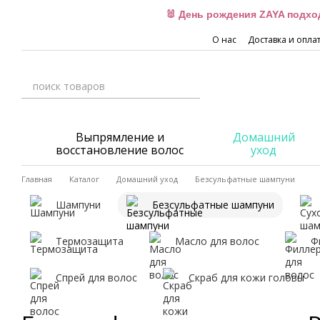
Перейти к основному контенту
🐰 День рождения ZAYA подхо
О нас
Доставка и опла
Выпрямление и
Домашний
восстановление волос
уход
Главная
Каталог
Домашний уход
Безсульфатные шампуни
Шампуни
Безсульфатные шампуни
Термозащита
Масло для волос
Ф
Спрей для волос
Скраб для кожи головы