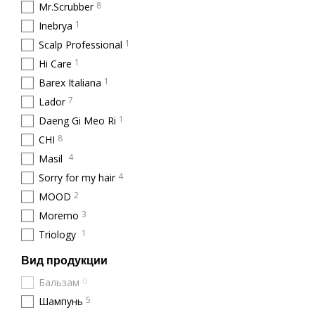
8
Mr.Scrubber
1
Inebrya
1
Scalp Professional
1
Hi Care
1
Barex Italiana
7
Lador
1
Daeng Gi Meo Ri
8
CHI
4
Masil
4
Sorry for my hair
2
MOOD
3
Moremo
1
Triology
Вид продукции
0
Бальзам
5
Шампунь