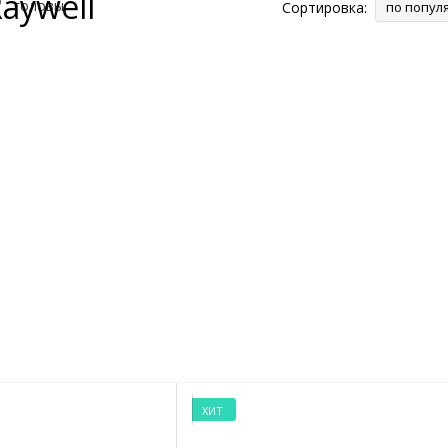
aywell
Сортировка:
по попул
ХИТ