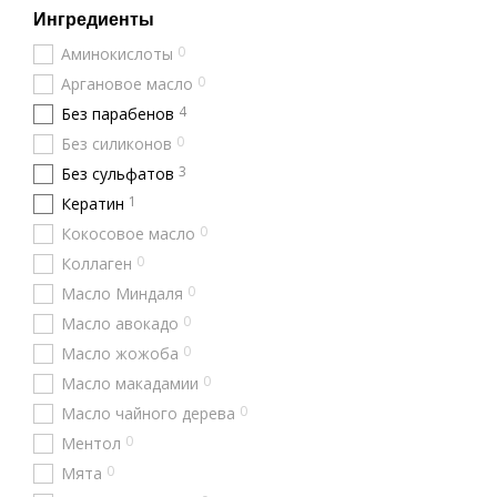
Ингредиенты
0
Аминокислоты
0
Аргановое масло
4
Без парабенов
0
Без силиконов
3
Без сульфатов
1
Кератин
0
Кокосовое масло
0
Коллаген
0
Масло Миндаля
0
Масло авокадо
0
Масло жожоба
0
Масло макадамии
0
Масло чайного дерева
0
Ментол
0
Мята