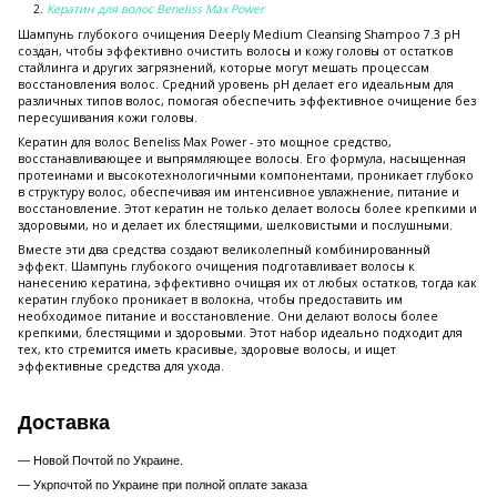
Кератин для волос Beneliss Max Power
Шампунь глубокого очищения Deeply Medium Cleansing Shampoo 7.3 pH
создан, чтобы эффективно очистить волосы и кожу головы от остатков
стайлинга и других загрязнений, которые могут мешать процессам
восстановления волос. Средний уровень pH делает его идеальным для
различных типов волос, помогая обеспечить эффективное очищение без
пересушивания кожи головы.
Кератин для волос Beneliss Max Power - это мощное средство,
восстанавливающее и выпрямляющее волосы. Его формула, насыщенная
протеинами и высокотехнологичными компонентами, проникает глубоко
в структуру волос, обеспечивая им интенсивное увлажнение, питание и
восстановление. Этот кератин не только делает волосы более крепкими и
здоровыми, но и делает их блестящими, шелковистыми и послушными.
Вместе эти два средства создают великолепный комбинированный
эффект. Шампунь глубокого очищения подготавливает волосы к
нанесению кератина, эффективно очищая их от любых остатков, тогда как
кератин глубоко проникает в волокна, чтобы предоставить им
необходимое питание и восстановление. Они делают волосы более
крепкими, блестящими и здоровыми. Этот набор идеально подходит для
тех, кто стремится иметь красивые, здоровые волосы, и ищет
эффективные средства для ухода.
Доставка
— Новой Почтой по Украине.
— Укрпочтой по Украине при полной оплате заказа