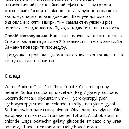
антисептичний і заспокійливий ефект на шкіру голови,
масло камелії живить і відновлює, а гіалуронова кислота
зволожує пасма по всій довжині. Шампунь допомагає
відновленню клітин шкіри, тим самим стимулюючи ріст
волосся і їх відновлення. Підходить для всіх типів волосся.
Нанести шампунь на вологе волосся.
Спосіб застосування:
Cпінити, залишити діяти на 2-5 хвилин, після чого змити. За
бажання повторити процедуру.
Продукція пройшла дерматологічний контроль, і не
тестувалася на тваринах.
Склад
Water, Sodium C14-16 olefin sulfonate, Cocamidopropyl
betaine, Sodium cocoamphoacetate, Peg-7 glyceryl cocoate,
Cocamide mea, Polyquaternium-7, Hydroxypropyl guar
Hydroxypropyltrimonium chloride, Parelly , Pentylene glycol,
Sodium hyaluronate crosspolymer, Olea europaea glycon, Olea
europaea fruit extract, Trout semen Extract, Alcohol, Sodium
chloride, Epigallocatechin gallatyl glucoside, Imidazolidinyl urea,
phenoxyethanol, Benzoic acid, Dehydroacetic acid,