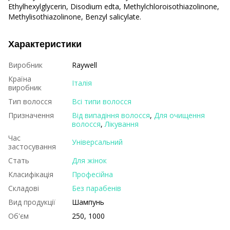
Ethylhexylglycerin, Disodium edta, Methylchloroisothiazolinone,
Methylisothiazolinone, Benzyl salicylate.
Характеристики
Виробник
Raywell
Країна
Італія
виробник
Тип волосся
Всі типи волосся
Призначення
Від випадіння волосся
,
Для очищення
волосся
,
Лікування
Час
Універсальний
застосування
Стать
Для жінок
Класифікація
Професійна
Складові
Без парабенів
Вид продукції
Шампунь
Об'єм
250, 1000