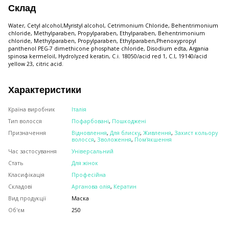
Склад
Water, Cetyl alcohol,Myristyl alcohol, Cetrimonium Chloride, Behentrimonium
chloride, Methylparaben, Propylparaben, Ethylparaben, Behentrimonium
chloride, Methylparaben, Propylparaben, Ethylparaben,Phenoxypropyl
panthenol PEG-7 dimethicone phosphate chloride, Disodium edta, Argania
spinosa kermeloil, Hydrolyzed keratin, C.i. 18050/acid red 1, C.I, 19140/acid
yellow 23, citric acid.
Характеристики
Країна виробник
Італія
Тип волосся
Пофарбовані
,
Пошкоджені
Призначення
Відновлення
,
Для блиску
,
Живлення
,
Захист кольору
волосся
,
Зволоження
,
Пом'якшення
Час застосування
Універсальний
Стать
Для жінок
Класифікація
Професійна
Складові
Арганова олія
,
Кератин
Вид продукції
Маска
Об'єм
250