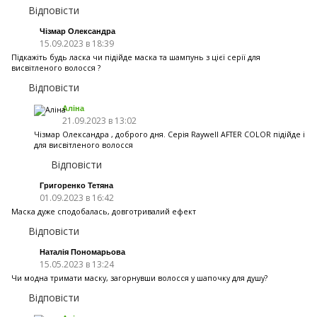
Відповісти
Чізмар Олександра
15.09.2023 в 18:39
Підкажіть будь ласка чи підійде маска та шампунь з цієї серії для
висвітленого волосся ?
Відповісти
Аліна
21.09.2023 в 13:02
Чізмар Олександра , доброго дня. Серія Raywell AFTER COLOR підійде і
для висвітленого волосся
Відповісти
Григоренко Тетяна
01.09.2023 в 16:42
Маска дуже сподобалась, довготривалий ефект
Відповісти
Наталія Пономарьова
15.05.2023 в 13:24
Чи модна тримати маску, загорнувши волосся у шапочку для душу?
Відповісти