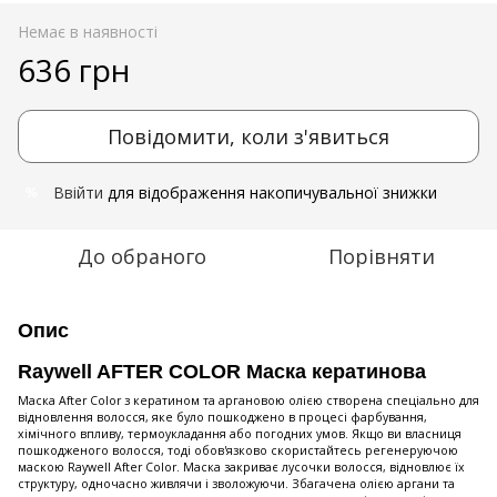
Немає в наявності
636 грн
Повідомити, коли з'явиться
Ввійти
для відображення накопичувальної знижки
%
До обраного
Порівняти
Опис
Raywell AFTER COLOR Маска кератинова
Маска After Color з кератином та аргановою олією створена спеціально для
відновлення волосся, яке було пошкоджено в процесі фарбування,
хімічного впливу, термоукладання або погодних умов. Якщо ви власниця
пошкодженого волосся, тоді обов'язково скористайтесь регенеруючою
маскою Raywell After Color. Маска закриває лусочки волосся, відновлює їх
структуру, одночасно живлячи і зволожуючи. Збагачена олією аргани та