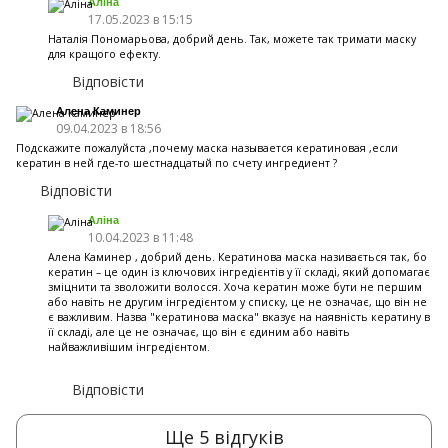
Аліна
17.05.2023 в 15:15
Наталія Пономарьова, добрий день. Так, можете так тримати маску
для кращого ефекту.
Відповісти
Алена Каминер
09.04.2023 в 18:56
Подскажите пожалуйста ,почему маска называется кератиновая ,если
кератин в ней где-то шестнадцатый по счету ингредиент ?
Відповісти
Аліна
10.04.2023 в 11:48
Алена Каминер , добрий день. Кератинова маска називається так, бо
кератин – це один із ключових інгредієнтів у її складі, який допомагає
зміцнити та зволожити волосся. Хоча кератин може бути не першим
або навіть не другим інгредієнтом у списку, це не означає, що він не
є важливим. Назва "кератинова маска" вказує на наявність кератину в
її складі, але це не означає, що він є єдиним або навіть
найважливішим інгредієнтом.
Відповісти
Ще 5 відгуків