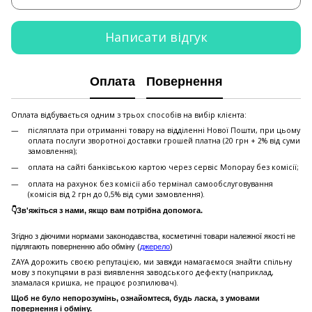
Написати відгук
Оплата
Повернення
Оплата відбувається одним з трьох способів на вибір клієнта:
післяплата при отриманні товару на відділенні Нової Пошти, при цьому
оплата послуги зворотної доставки грошей платна (20 грн + 2% від суми
замовлення);
оплата на сайті банківською картою через сервіс Monopay без комісії;
оплата на рахунок без комісії або термінал самообслуговування
(комісія від 2 грн до 0,5% від суми замовлення).
👇Зв'яжіться з нами, якщо вам потрібна допомога.
Згідно з діючими нормами законодавства, косметичні товари належної якості не
підлягають поверненню або обміну (
джерело
)
ZAYA дорожить своєю репутацією, ми завжди намагаємося знайти спільну
мову з покупцями в разі виявлення заводського дефекту (наприклад,
зламалася кришка, не працює розпилювач).
Щоб не було непорозумінь, ознайомтеся, будь ласка, з умовами
повернення і обміну.