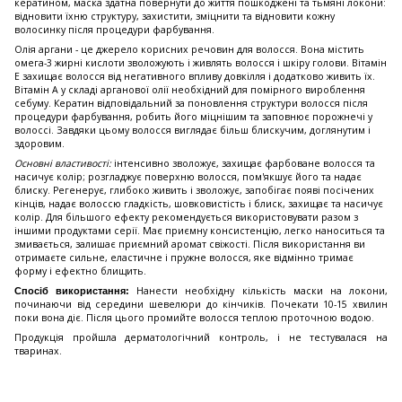
кератином, маска здатна повернути до життя пошкоджені та тьмяні локони:
відновити їхню структуру, захистити, зміцнити та відновити кожну
волосинку після процедури фарбування.
Олія аргани - це джерело корисних речовин для волосся. Вона містить
омега-3 жирні кислоти зволожують і живлять волосся і шкіру голови. Вітамін
Е захищає волосся від негативного впливу довкілля і додатково живить їх.
Вітамін А у складі арганової олії необхідний для помірного вироблення
себуму. Кератин відповідальний за поновлення структури волосся після
процедури фарбування, робить його міцнішим та заповнює порожнечі у
волоссі. Завдяки цьому волосся виглядає більш блискучим, доглянутим і
здоровим.
Основні властивості:
інтенсивно зволожує, захищає фарбоване волосся та
насичує колір; розгладжує поверхню волосся, пом'якшує його та надає
блиску. Регенерує, глибоко живить і зволожує, запобігає появі посічених
кінців, надає волоссю гладкість, шовковистість і блиск, захищає та насичує
колір. Для більшого ефекту рекомендується використовувати разом з
іншими продуктами серії. Має приємну консистенцію, легко наноситься та
змивається, залишає приємний аромат свіжості. Після використання ви
отримаєте сильне, еластичне і пружне волосся, яке відмінно тримає
форму і ефектно блищить.
Нанести необхідну кількість маски на локони,
Спосіб використання:
починаючи від середини шевелюри до кінчиків. Почекати 10-15 хвилин
поки вона діє. Після цього промийте волосся теплою проточною водою.
Продукція пройшла дерматологічний контроль, і не тестувалася на
тваринах.