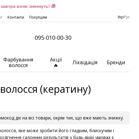
завтра вони зникнуть! 🎁
Укр
Рус
ог
Контакти
Покупцям
095-010-00-30
Фарбування
Акції
Ліквідація
Бренди
волосся
🔥
волосся (кератину)
ромокод діє на всі товари, окрім тих, що вже мають знижку.
олосся, яке може зробити його гладким, блискучим і
осягнення салонних результатів у будь-яких умовах є