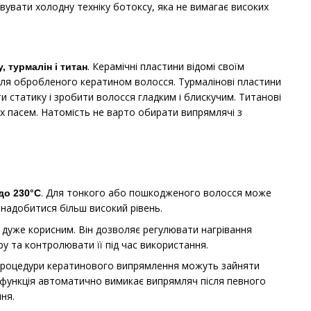
вати холодну техніку ботоксу, яка не вимагає високих
. Керамічні пластини відомі своїм
, турмалін і титан
 для обробленого кератином волосся. Турмалінові пластини
 статику і зробити волосся гладким і блискучим. Титанові
их пасем. Натомість не варто обирати випрямлячі з
. Для тонкого або пошкодженого волосся може
до 230°C
знадобитися більш високий рівень.
дуже корисним. Він дозволяє регулювати нагрівання
 та контролювати її під час використання.
Процедури кератинового випрямлення можуть зайняти
 функція автоматично вимикає випрямляч після певного
ня.