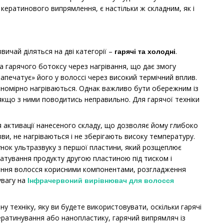
 кератинового випрямлення, є настільки ж складним, як і
ичай діляться на дві категорії –
.
гарячі та холодні
 гарячого ботоксу через нагрівання, що дає змогу
апечатує» його у волоссі через високий термічний вплив.
івномірно нагріваються. Однак важливо бути обережним із
якщо з ними поводитись неправильно. Для гарячої техніки
 активації нанесеного складу, що дозволяє йому глибоко
зви, не нагріваються і не зберігають високу температуру.
унок ультразвуку з першої пластини, який розщеплює
чатування продукту другою пластиною під тиском і
лення волосся корисними компонентами, розгладження
увагу на
Інфрачервоний вирівнювач для волосся
техніку, яку ви будете використовувати, оскільки гарячі
ератинування або нанопластику, гарячий випрямляч із