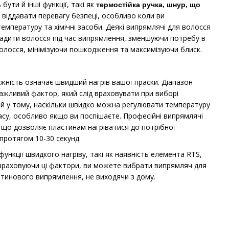
ти й інші функції, такі як
термостійка ручка, шнур, що
віддавати перевагу безпеці, особливо коли ви
мпературу та хімічні засоби. Деякі випрямлячі для волосся
адити волосся під час випрямлення, зменшуючи потребу в
олосся, мінімізуючи пошкодження та максимізуючи блиск.
ність означає швидший нагрів вашої праски. Діапазон
важливий фактор, який слід враховувати при виборі
 а й у тому, наскільки швидко можна регулювати температуру
часу, особливо якщо ви поспішаєте. Професійні випрямлячі
, що дозволяє пластинам нагріватися до потрібної
протягом 10-30 секунд.
функції швидкого нагріву, такі як наявність елемента RTS,
 враховуючи ці фактори, ви можете вибрати випрямляч для
атинового випрямлення, не виходячи з дому.