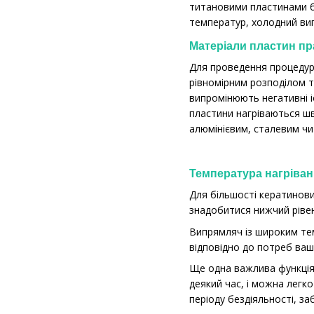
титановими пластинами б
температур, холодний вип
Матеріали пластин пр
Для проведення процедур 
рівномірним розподілом т
випромінюють негативні і
пластини нагріваються шв
алюмінієвим, сталевим ч
Температура нагріван
Для більшості кератинов
знадобитися нижчий рівен
Випрямляч із широким те
відповідно до потреб ваш
Ще одна важлива функція
деякий час, і можна лег
періоду бездіяльності, з