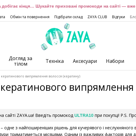
 добігає кінця… Шукайте приховані промокоди на сайті — вже 
ата
Обмін та повернення
Підібрати склад
ZAYA CLUB
Відгуки
Бл
Догляд за
Техніка
Аксесуари
Набори
тілом
 кератинового випрямлення волосся (кератину)
 кератинового випрямлення 
а сайті ZAYA.ua! Введіть промокод
при покупці! P.S. П
ULTRA10
 одне з найпоширеніших рішень для кучерявого і неслухняного в
едури триматиметься місяцями. Одним із важливих факторів для д