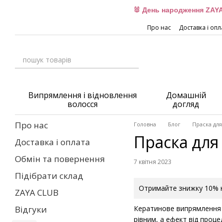
Перейти до основного контенту
🐰 День народження ZAYA
Про нас
Доставка і опл
Випрямлення і відновлення
Домашній
волосся
догляд
Про нас
Головна
Блог
Праска для
Праска для
Доставка і оплата
Обмін та повернення
7 квітня 2023
Підібрати склад
Отримайте знижку 10% н
ZAYA CLUB
Кератинове випрямлення –
Відгуки
рівним, а ефект від проц