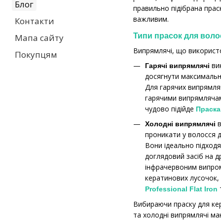
Блог
правильно підібрана прас
важливим.
Контакти
Типи прасок для воло
Мапа сайту
Випрямлячі, що використо
Покупцям
ви
Гарячі випрямлячі
досягнути максимально
Для гарячих випрямля
гарячими випрямлячами
чудово підійде
Праска
Холодні випрямлячі
проникати у волосся д
Вони ідеально підход
доглядовий засіб на д
інфрачервоним випром
кератинових лусочок, 
Professional Flat Iron
Вибираючи праску для кер
та холодні випрямлячі ма