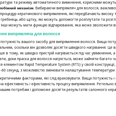
атури та режиму автоматичного вимкнення, корисними можуть бу
. Вибираючи випрямляч для волосся, важливо 
апобіжний механізм
процедур кератинового випрямлення, які передбачають високу те
гребінець або щітку, які можуть допомогти розплутати та розгл
 Інші можуть мати функцію відпарювання, яка може зволожити в
ання випрямляча для волосся
потужність вашого засобу для випрямлення волосся. Вища потуж
еальним, оскільки він дозволяє досягти швидкого нагрівання. Це 
ше в тому, як швидко пристрій нагрівається під час увімкнення,
кати, доки праска для волосся нагріється, може зайняти багато 
 елементом Rapid Temperature System (RTS) у своїй конструкції
-60 секунд, з можливістю змінювати налаштування температури 
 критичними факторами, які слід враховувати. Вища потужність і 
на ефективність і ефективність процесу випрямлення. Ретельно
 вашим потребам і допоможе досягти результатів салонного кер