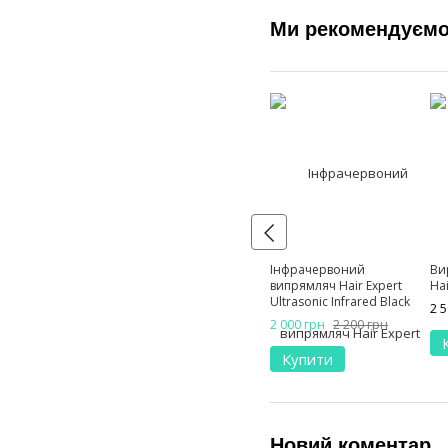
Ми рекомендуєм
Інфрачервоний
Ви
випрямляч Hair Expert
Hai
Ultrasonic Infrared Black
2 
2 000 грн
2 200 грн
Купити
Новий коментар