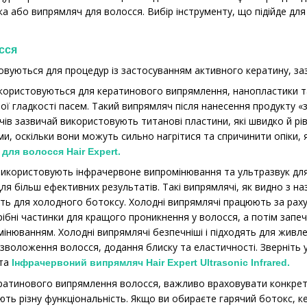
ка або випрямляч для волосся. Вибір інструменту, що підійде для
сся
вуються для процедур із застосуванням активного кератину, зазв
користовуються для кератинового випрямлення, нанопластики та
ї гладкості пасем. Такий випрямляч після нанесення продукту «з
чів зазвичай використовують титанові пластини, які швидко й р
, оскільки вони можуть сильно нагрітися та спричинити опіки, 
 для волосся Hair Expert
.
використовують інфрачервоне випромінювання та ультразвук для
ля більш ефективних результатів. Такі випрямлячі, як видно з на
ять для холодного ботоксу. Холодні випрямлячі працюють за рах
рібні частинки для кращого проникнення у волосся, а потім запе
інюванням. Холодні випрямлячі безпечніші і підходять для жив
зволоження волосся, додання блиску та еластичності. Зверніть 
та
Інфрачервоний випрямляч Hair Expert Ultrasonic Infrared.
атинового випрямлення волосся, важливо враховувати конкретну 
ють різну функціональність. Якщо ви обираєте гарячий ботокс, к