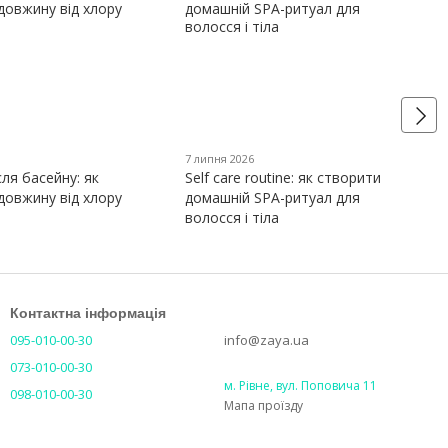
7 липня 2026
сля басейну: як
Self care routine: як створити
довжину від хлору
домашній SPA-ритуал для
волосся і тіла
Контактна інформація
095-010-00-30
info@zaya.ua
073-010-00-30
м. Рівне, вул. Поповича 11
098-010-00-30
Мапа проїзду