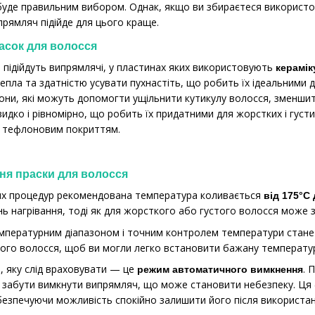
уде правильним вибором. Однак, якщо ви збираєтеся використову
рямляч підійде для цього краще.
асок для волосся
підійдуть випрямлячі, у пластинах яких використовують
кераміку
епла та здатністю усувати пухнастіть, що робить їх ідеальними
они, які можуть допомогти ущільнити кутикулу волосся, зменшити
идко і рівномірно, що робить їх придатними для жорстких і густ
и тефлоновим покриттям.
ня праски для волосся
их процедур рекомендована температура коливається
від
175°C 
ь нагрівання, тоді як для жорсткого або густого волосся може 
мпературним діапазоном і точним контролем температури стане 
ого волосся, щоб ви могли легко встановити бажану температуру
, яку слід враховувати — це
. 
режим автоматичного вимкнення
ко забути вимкнути випрямляч, що може становити небезпеку. Ця
абезпечуючи можливість спокійно залишити його після використан