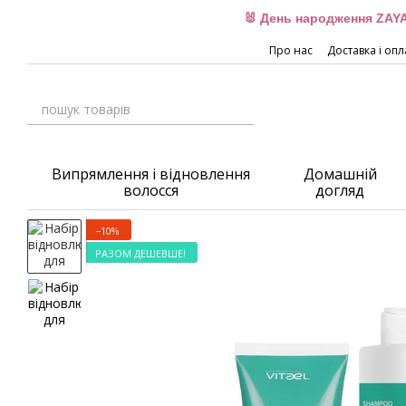
Перейти до основного контенту
🐰 День народження ZAYA
Про нас
Доставка і опл
Випрямлення і відновлення
Домашній
волосся
догляд
−10%
РАЗОМ ДЕШЕВШЕ!