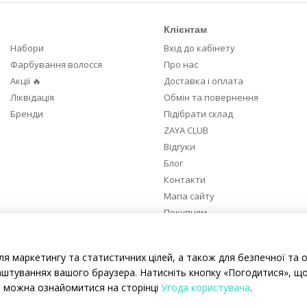
Клієнтам
Набори
Вхід до кабінету
Фарбування волосся
Про нас
Акції 🔥
Доставка і оплата
Ліквідація
Обмін та повернення
Бренди
Підібрати склад
ZAYA CLUB
Відгуки
Блог
Контакти
Мапа сайту
Покупцям
Ми в соцмережах
ля маркетингу та статистичних цілей, а також для безпечної та 
аштуваннях вашого браузера. Натисніть кнопку «Погодитися», що
е можна ознайомитися на сторінці
Угода користувача
.