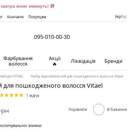
завтра вони зникнуть! 🎁
Укр
Рус
ог
Контакти
Покупцям
095-010-00-30
Фарбування
Акції
Ліквідація
Бренди
волосся
🔥
Набори VITAEL
Набір відновлюючий для пошкодженого волосся Vitael
 для пошкодженого волосся Vitael
1 відгук
грн
Порівняти
В бажання
акопичувальної знижки