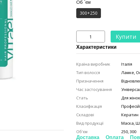
Об `єм
300+250
Купити
Характеристики
Країна виробник
Італія
Тип волосся
Ламке, О
Призначення
Відновле
Час застосування
Універса
Стать
Для жіно
Класифікація
Професій
Складові
Кератин
Вид продукції
Маска, 
Об'єм
250, 300
Доставка
Оплата
Пов