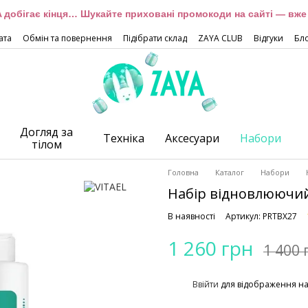
 добігає кінця… Шукайте приховані промокоди на сайті — вже 
ата
Обмін та повернення
Підібрати склад
ZAYA CLUB
Відгуки
Бл
Догляд за
Техніка
Аксесуари
Набори
тілом
Головна
Каталог
Набори
Набір відновлюючий
В наявності
Артикул: PRTBX27
1 260 грн
1 400 
%
Ввійти
для відображення н