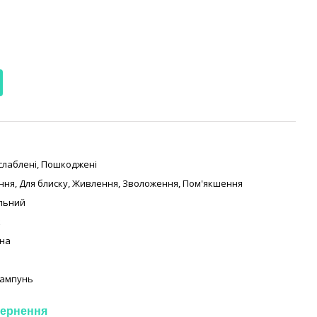
слаблені, Пошкоджені
ння, Для блиску, Живлення, Зволоження, Пом'якшення
льний
к
на
Шампунь
ернення