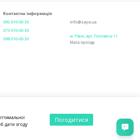
Контактна інформація
095-010-00-30
info@zaya.ua
073-010-00-30
м. Рівне, вул. Поповича 11
098-010-00-30
Мапа проїзду
оптимальної
Погодитися
б дати згоду