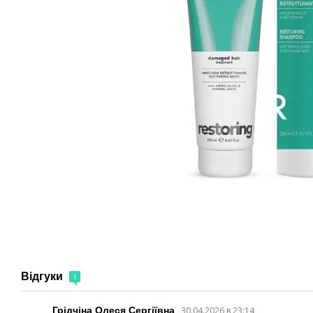
Відгуки
1
Грідчіна Олеся Сергіївна
30.04.2026 в 23:14