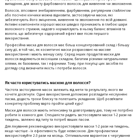
випадіння, для захисту фарбованого волосся, для живлення чи зволоження.
Волосся, зіпсоване знебарвленням, фарбуванням, регулярним стайлінгом
або посічені кінчики можна відновити, застосовуючи маски, які
забезпечують його зміцнення, живлення та зволоження по всій довжині.
Активні компоненти хорошої маски швидко проникають в глибокі шари
волосяного стрижня, надовго нормалізують в ньому баланс вітамінів та
вологи, що забезпечує оздоровчий ефект вже після першого
використання.
Професійна маска для волосся має більш концентрований склад і більшу
силу дії, в той час, як косметичні маски розраховані на масове
використання і мають меншу силу. Серед інших продуктів маски для
волосся виділяються якіснішим складом, багатим різними натуральними
оліями, як базовими, так і ефірними. Тому, при покупці цих засобів по
догляду слід визначити якість і потреби волосся.
Як часто користуватись маскою для волосся?
Частота застосування масок залежить від мети та результату, якого ви
хочете досягнути. Одне використання допоможе розгладити неслухняні
пасма, додасть трохи блиску та полегшить укладання. Щоб розв'язати
конкретну проблему варто пройти цілий курс!
Маски для волосся мають інтенсивну та довготривалу дію, тому не потрібно
робити їх кожного дня. Спеціалісти радять застосовувати маски 1-2 рази на
тиждень, залежно від типу та потреб ваших пасом.
Для лікування рекомендуємо використовувати маски 1-2 рази на тиждень,
якщо частіше - їх ефективність буде невисокою. Для профілактики
використовуйте 2-3 рази на місяць. Оптимальним варіантом є чергування