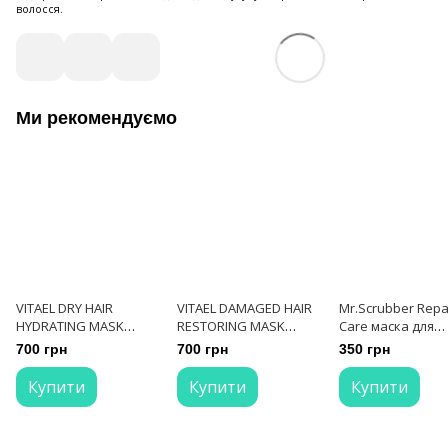
волосся.
Ми рекомендуємо
VITAEL DRY HAIR
VITAEL DAMAGED HAIR
Mr.Scrubber Repa
HYDRATING MASK
RESTORING MASK
Care маска для
Маска зволожуюча
Маска відновлююча
інтенсивного
700 грн
700 грн
350 грн
250 мл
для пошкодженого
відновлення вол
волосся 250 мл
300 мл
Купити
Купити
Купити