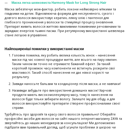
Маска легка шовковиста Harmony Mask for Long Strong Hair
Маска забезпечує wow-фактор, робить локони неймовірно м'якими та
гладкими на дотик. Відновлююча формула для неслухняного, сухого і
довгого волосся використовує кератин, лляну олію і пантенол для
глибокого проникнення у волоски та стимуляції процесу оновлення.
Препарат живить волосся життєво важливими поживними речовинами та
заряджає енергією тьмяні пасма. При регулярному використанні шевелюра
стане легшою в управлінні.
Найпоширеніші помилки у використанні маски
Головна помилка, яку робить велика кількість жінок – нанесення
маски під час кожної процедури миття, але всього на пару хвилин.
Таким чином ви точно не отримаєте бажаний ефект. За такий
короткий проміжок часу компоненти не встигнуть розкрити свої
властивості. Такий спосіб нанесення не дає ніякої користі чи
результату.
Завжди наносьте бальзам та кондиціонер після маски, а не навпаки!
Назавжди забудьте про використання домашніх масок! Харчові
продукти мають високомолекулярну масу, тому їх нанесення на
волосся буде тільки забирати вологу. Залиште їжу для обіду, а для
волосся використовуйте препарати створені професіоналами своєї
справи.
Турбуйтесь про здоров'я та красу свого волосся правильно! Обирайте
професійні засоби для волосся на сайті нашого інтернет-магазину ZAYA та
звертайтесь до наших менеджерів за консультацією! Ми допоможемо
підібрати вам правильний догляд, щоб усунути проблеми зі шкірою чи