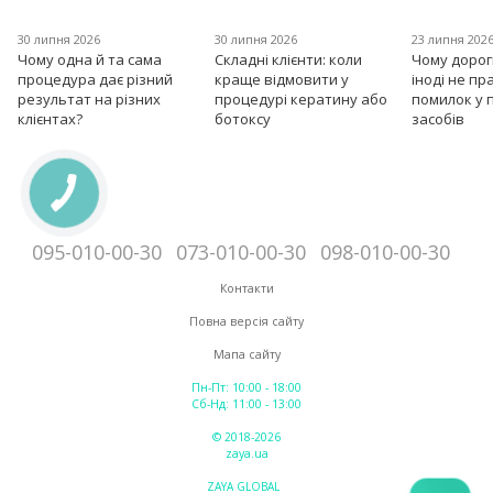
30 липня 2026
30 липня 2026
23 липня 202
Чому одна й та сама
Складні клієнти: коли
Чому дорог
процедура дає різний
краще відмовити у
іноді не пр
результат на різних
процедурі кератину або
помилок у 
клієнтах?
ботоксу
засобів
095-010-00-30
073-010-00-30
098-010-00-30
Контакти
Повна версія сайту
Мапа сайту
Пн-Пт: 10:00 - 18:00
Сб-Нд: 11:00 - 13:00
© 2018-2026
zaya.ua
ZAYA GLOBAL