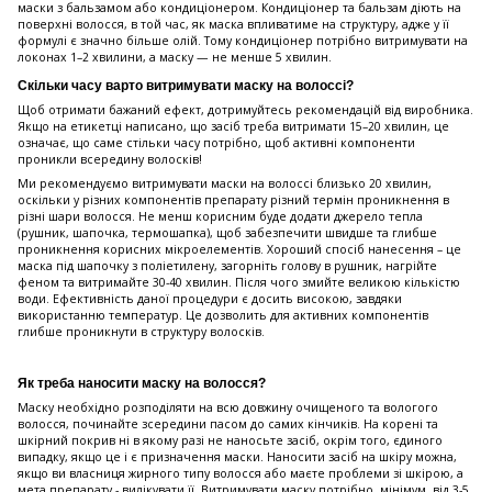
маски з бальзамом або кондиціонером. Кондиціонер та бальзам діють на
поверхні волосся, в той час, як маска впливатиме на структуру, адже у її
формулі є значно більше олій. Тому кондиціонер потрібно витримувати на
локонах 1–2 хвилини, а маску — не менше 5 хвилин.
Скільки часу варто витримувати маску на волоссі?
Щоб отримати бажаний ефект, дотримуйтесь рекомендацій від виробника.
Якщо на етикетці написано, що засіб треба витримати 15–20 хвилин, це
означає, що саме стільки часу потрібно, щоб активні компоненти
проникли всередину волосків!
Ми рекомендуємо витримувати маски на волоссі близько 20 хвилин,
оскільки у різних компонентів препарату різний термін проникнення в
різні шари волосся. Не менш корисним буде додати джерело тепла
(рушник, шапочка, термошапка), щоб забезпечити швидше та глибше
проникнення корисних мікроелементів. Хороший спосіб нанесення – це
маска під шапочку з поліетилену, загорніть голову в рушник, нагрійте
феном та витримайте 30-40 хвилин. Після чого змийте великою кількістю
води. Ефективність даної процедури є досить високою, завдяки
використанню температур. Це дозволить для активних компонентів
глибше проникнути в структуру волосків.
Як треба наносити маску на волосся?
Маску необхідно розподіляти на всю довжину очищеного та вологого
волосся, починайте зсередини пасом до самих кінчиків. На корені та
шкірний покрив ні в якому разі не наносьте засіб, окрім того, єдиного
випадку, якщо це і є призначення маски. Наносити засіб на шкіру можна,
якщо ви власниця жирного типу волосся або маєте проблеми зі шкірою, а
мета препарату - вилікувати її. Витримувати маску потрібно, мінімум, від 3-5