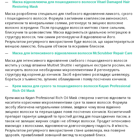
Маска відновлююча для пошкодженого волосся Vitael Damaged Hair
Restoring Mask
Маска розроблена спеціально для глибокого відновлення ламкого, сухого
і пошкодженого волосся. Формула з активним комплексом амінокислот,
кератином та мінеральними солями, регенерує та зміцнює волосяне
волокно зсередини. Після процедури волосся миттєво стане сильним,
блискучим та шовковистим. Маска відрізняється ідеальною інтеграцією в
структуру волосся, тим самим регенеруючи й відновлюючи його.
Результатом регулярного використання буде волосся, що характеризується
меншою ламкістю, більшим об'ємом та яскравим блиском.
Маска для інтенсивного відновлення волосся Mr.Scrubber Repair Care
Маска для інтенсивного відновлення слабкого і пошкодженого волосся
містить у складі вітаміни Multivit Shuttle і натуральні екстракти рослин, які
насичують волоски необхідними мікроелементами й регенерують
структуру від коріння до кінчиків. Засіб ефективно розгладжує шевелюру,
бореться з тьмяністю, зупиняє обламування і появу посічених кінчиків.
Крем маска для сухого та пошкодженого волосся Kayan Professional
Rich Oil Mask
Крем-маска Kayan Professional Rich Oil Mask створена з метою відновити та
наситити корисними мікроелементами сухе та ламке волосся. Формула
засобу збагачена натуральними оліями, завдяки чому вона відмінно
зміцнює волоски та перешкоджає появі посічених кінчиків. Косметичний
препарат гарантує швидкий та простий догляд для пошкоджених пасом, а
також не залишає жирних слідів і не обтяжує волоски. Продукт інтенсивно
взаємодіє з волосками, відновлюючи довгоочікувану гладкість й м'якість.
Результатом регулярного використання стане шевелюра, яка поверне
здоров'я, привабливий зовнішній вигляд та яскравий блиск.