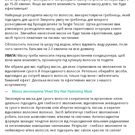
до 15-20 хвилин. Якщо ви маєте можливість тримати маску довго, так буде
ефективніше!
Найкраще розподіляти маску по волоссю, використовуючи гребінець, який
підходить для цього! Зверніть увагу на гребінець для мокрого
розчісування від брендів Janeke та Tangle Teezer. Щітка допоможе вам
рівномірно розподілити маску, щоб вона гарантовано огорнула кожен
волосок. Звичайне нанесення маски не буде таким ефективним, адже
засіб просто лежатиме на пасмах частинами.
Обполосніть локони та шкіру під водою, м'яко відіжміть воду руками, після
чого нанесіть бальзам на 2-3 хвилини на всю довжину.
Маску треба наносити перед використанням кондиціонера, щоб
УВАГА!
вона мала можливість проникнути під кутикулу волоска та подіяти.
Ми зібрали для вас підбірку масок, дія яких спрямована на зволоження та
відновлення сухого й пошкодженого волосся. Ретельно обирайте засоби,
відповідно до потреб вашого волосся, тільки тоді вони і забезпечать
бажаний ефект. Декілька якісних та ефективних масок з нашого
асортименту:
Маска зволожуюча Vitael Dry Hair Hydrating Mask
Зволожуюча маска для сухого волосся з кератином та аргановою олією
ідеально підходить для глибокого зволоження, відновлення зневодненого
та сухого волосся. Арганова олія зберігає молодість пасом, а кератин
відновлює волосяне волокно. Засіб забезпечує глибоке зволоження і
робить локони шовковистими, м'якими та сяючими. Антиоксидантна
формула захищає тендітне волосся від пошкодження вільними радикалами
та негативними зовнішніми чинниками. Результат - глибоко зволожене та
неймовірно м'яке волосся, яке підкорить вас своєю красою та силою!