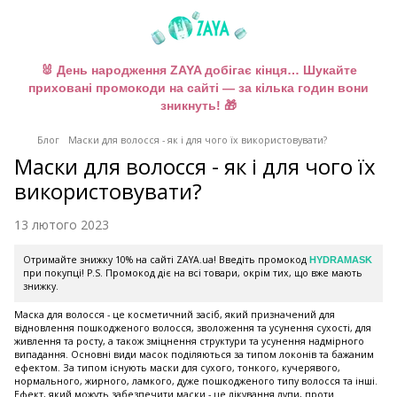
🐰 День народження ZAYA добігає кінця… Шукайте
приховані промокоди на сайті — за кілька годин вони
зникнуть! 🎁
Блог
Маски для волосся - як і для чого їх використовувати?
Маски для волосся - як і для чого їх
використовувати?
13 лютого 2023
Отримайте знижку 10% на сайті ZAYA.ua! Введіть промокод
HYDRAMASK
при покупці! P.S. Промокод діє на всі товари, окрім тих, що вже мають
знижку.
Маска для волосся - це косметичний засіб, який призначений для
відновлення пошкодженого волосся, зволоження та усунення сухості, для
живлення та росту, а також зміцнення структури та усунення надмірного
випадання. Основні види масок поділяються за типом локонів та бажаним
ефектом. За типом існують маски для сухого, тонкого, кучерявого,
нормального, жирного, ламкого, дуже пошкодженого типу волосся та інші.
Ефект, який можуть забезпечити маски - це лікування лупи, проти