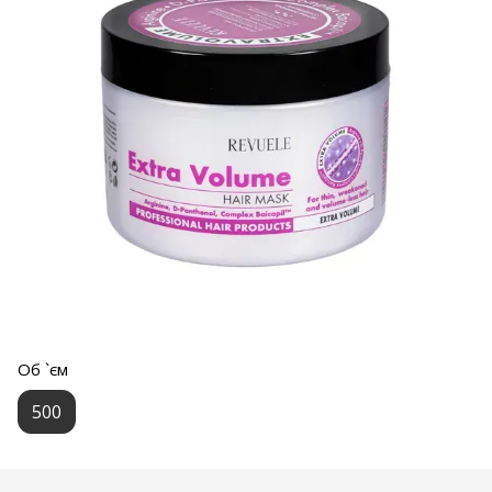
Об `єм
500