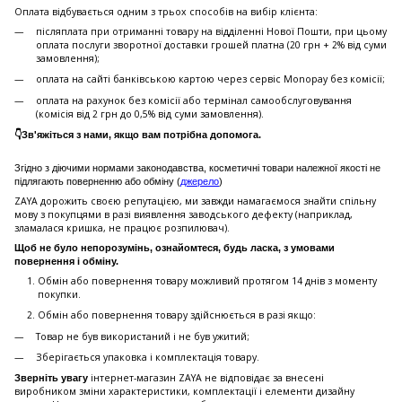
Оплата відбувається одним з трьох способів на вибір клієнта:
післяплата при отриманні товару на відділенні Нової Пошти, при цьому
оплата послуги зворотної доставки грошей платна (20 грн + 2% від суми
замовлення);
оплата на сайті банківською картою через сервіс Monopay без комісії;
оплата на рахунок без комісії або термінал самообслуговування
(комісія від 2 грн до 0,5% від суми замовлення).
👇Зв'яжіться з нами, якщо вам потрібна допомога.
Згідно з діючими нормами законодавства, косметичні товари належної якості не
підлягають поверненню або обміну (
джерело
)
ZAYA дорожить своєю репутацією, ми завжди намагаємося знайти спільну
мову з покупцями в разі виявлення заводського дефекту (наприклад,
зламалася кришка, не працює розпилювач).
Щоб не було непорозумінь, ознайомтеся, будь ласка, з умовами
повернення і обміну.
Обмін або повернення товару можливий протягом 14 днів з моменту
покупки.
Обмiн або повернення товару здійснюється в разі якщо:
Товар не був використаний і не був ужитий;
Зберiгається упаковка і комплектація товару.
інтернет-магазин ZAYA не відповідає за внесені
Зверніть увагу
виробником зміни характеристики, комплектації і елементи дизайну