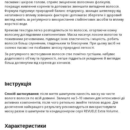
пасмами і шкірою голови, сприяє зміцненню волосяних фолікулів,
покращує живлення коренів та допомагає зменшити випадіння волосся.
Формула підтримує природний баланс епідермісу, захищає шевелюру від
негативного впливу зовнішніх факторів і допомагає зберігати її здоровий
вигляд навіть за регулярного використання стайлінгових засобів та впливу
жорсткої води.
Кремова текстура легко розподіляється по волоссю, огортаючи кожну
волосину доглядовими компонентами. Маска насичує локони вологою та
поживними речовинами, підвищує їхню еластичність і міцність, робить
волосся більш слухняним, гладеньким та блискучим. При цьому засіб не
склеює пасма і не позбавляє зачіску природної легкості.
За регулярного застосування волосся стає помітно густішим, набуває
додаткового об'єму та пружності, легше піддається укладанню й виглядає
більш доглянутим від коренів до кінчиків.
Інструкція
після миття шампунем нанесіть маску на чисте
Спосіб застосування:
вологе волосся по всій довжині. Залиште на 5–10 хвилин для інтенсивної дії
активних компонентів, після чого ретельно змийте теплою водою. Для
досягнення найкращого результату рекомендується використовувати
маску разом із шампунем та кондиціонером серії REVUELE Extra Volume.
Характеристики