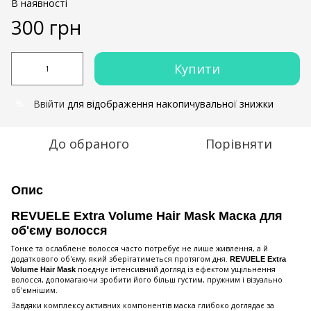
В наявності
300 грн
Купити
Ввійти
для відображення накопичувальної знижки
%
До обраного
Порівняти
Опис
REVUELE Extra Volume Hair Mask Маска для
об'єму волосся
Тонке та ослаблене волосся часто потребує не лише живлення, а й
додаткового об'єму, який зберігатиметься протягом дня.
REVUELE Extra
поєднує інтенсивний догляд із ефектом ущільнення
Volume Hair Mask
волосся, допомагаючи зробити його більш густим, пружним і візуально
об'ємнішим.
Завдяки комплексу активних компонентів маска глибоко доглядає за