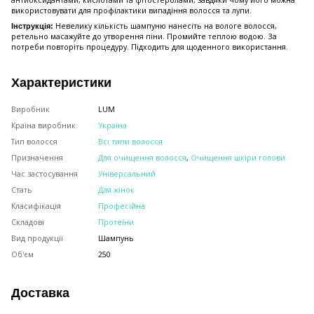
антиоксидантами, кислотами та фітостеролами, завдяки чому його можна
використовувати для профілактики випадіння волосся та лупи.
Невелику кількість шампуню нанесіть на вологе волосся,
Інструкція:
ретельно масажуйте до утворення піни. Промийте теплою водою. За
потреби повторіть процедуру. Підходить для щоденного використання.
Характеристики
Виробник
LUM
Країна виробник
Україна
Тип волосся
Всі типи волосся
Призначення
Для очищення волосся
,
Очищення шкіри голови
Час застосування
Універсальний
Стать
Для жінок
Класифікація
Професійна
Складові
Протеїни
Вид продукції
Шампунь
Об'єм
250
Доставка