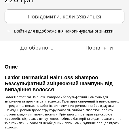
Повідомити, коли з'явиться
Ввійти
для відображення накопичувальної знижки
%
До обраного
Порівняти
Опис
La'dor Dermatical Hair Loss Shampoo
Безсульфатний зміцнюючий шампунь від
випадіння волосся
Lador Dermatical Hair Loss Shampoo - безсульфатний шампунь для
зміцнення та проти втрати волосся. Препарат створений із натуральних
інгредієнтів, немає парабенів, синтетичних речовин та без віддушки.
Шампунь реконструює структуру волосся, глибоко зволожує, робить
локони гладкими і шовковистими. Крім цього, препарат прискорює
кровообіг, відновлює шкіру голови, вбиває бактерії та видаляє запалення,
живить клітини волосся необхідними вітамінами, зупиняє процес втрати
волосся.