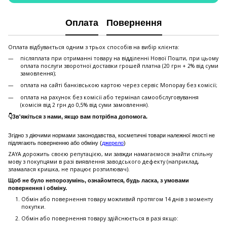
Оплата
Повернення
Оплата відбувається одним з трьох способів на вибір клієнта:
післяплата при отриманні товару на відділенні Нової Пошти, при цьому
оплата послуги зворотної доставки грошей платна (20 грн + 2% від суми
замовлення);
оплата на сайті банківською картою через сервіс Monopay без комісії;
оплата на рахунок без комісії або термінал самообслуговування
(комісія від 2 грн до 0,5% від суми замовлення).
👇Зв'яжіться з нами, якщо вам потрібна допомога.
Згідно з діючими нормами законодавства, косметичні товари належної якості не
підлягають поверненню або обміну (
джерело
)
ZAYA дорожить своєю репутацією, ми завжди намагаємося знайти спільну
мову з покупцями в разі виявлення заводського дефекту (наприклад,
зламалася кришка, не працює розпилювач).
Щоб не було непорозумінь, ознайомтеся, будь ласка, з умовами
повернення і обміну.
Обмін або повернення товару можливий протягом 14 днів з моменту
покупки.
Обмiн або повернення товару здійснюється в разі якщо: