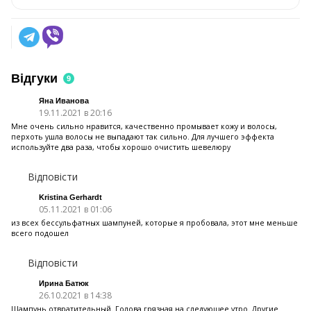
Відгуки
9
Яна Иванова
19.11.2021 в 20:16
Мне очень сильно нравится, качественно промывает кожу и волосы,
перхоть ушла волосы не выпадают так сильно. Для лучшего эффекта
используйте два раза, чтобы хорошо очистить шевелюру
Відповісти
Kristina Gerhardt
05.11.2021 в 01:06
из всех бессульфатных шампуней, которые я пробовала, этот мне меньше
всего подошел
Відповісти
Ирина Батюк
26.10.2021 в 14:38
Шампунь отвратительный. Голова грязная на следующее утро. Другие