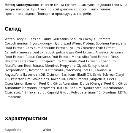
нанести кілька крапель шампуню на долоні і потім на
Метод застосування:
мокре волосся. Пройтися по всій довжині волосся. Змити теплою
проточною водою. Повторити процедуру за потреби.
Склад
Water, Decyl Glucoside, Lauryl Glucoside, Sodium Cocoyl Glutamate,
Cocodimonium Hydroxypropyl Hydrolyzed Wheat Protein, Sophora Flavescens
Root Extract, Capsicum Annuum Extract, Lycium Chinense Fruit Extract,
Camellia Sinensis Leaf Extract, Angelica Gigas Root Extract, Angelica Dahurica
Root Extract, Rubus Coreanus Fruit Extract, Morus Alba Root Extract, Pinus
Palustris Leaf Extract, Lithospermum Officinale Root Extract, Polygonum
Multiflorum Root Extract, Menthol, Propylene Glycol, Salicylic Acid,
Dexpanthenol, Rosmarinus Officinalis (Rosemary) Leaf Oil, Lavandula
Angustifolia (Lavender) Oil, Ocimum Basilicum (Basil) Oil, Salvia Sclarea (Clary)
Oil, Pelargonium Graveolens Flower Oil, Citrus Grandis (Grapefruit) Peel Oil,
Citrus Limon (Lemon) Peel Oil, Citrus Aurantium Dulcis (Orange) Peel Oil, Citrus
Aurantium Bergamia (Bergamot) Fruit Oil, Sodium Hyaluronate, Niacinamide,
Citric acid, 1,2-Hexanediol, Caprylyl Glycol, Polyquaternium-10, Disodium EDTA,
Limonene
Характеристики
Виробник
La'dor