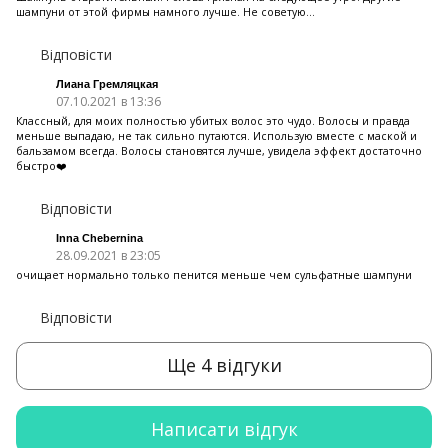
шампуни от этой фирмы намного лучше. Не советую...
Відповісти
Лиана Гремляцкая
07.10.2021 в 13:36
Классный, для моих полностью убитых волос это чудо. Волосы и правда
меньше выпадаю, не так сильно путаются. Использую вместе с маской и
бальзамом всегда. Волосы становятся лучше, увидела эффект достаточно
быстро❤️
Відповісти
Inna Chebernina
28.09.2021 в 23:05
очищает нормально только пенится меньше чем сульфатные шампуни
Відповісти
Ще 4 відгуки
Написати відгук