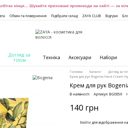
обігає кінця… Шукайте приховані промокоди на сайті — за кіль
ата
Обмін та повернення
Підібрати склад
ZAYA CLUB
Відгуки
Бл
Догляд за
Техніка
Аксесуари
Набори
тілом
Головна
Каталог
Догляд за ті
Крем для рук Bogenia Hand Cream Hya
Крем для рук Bogeni
В наявності
Артикул: BG0059
140 грн
%
Ввійти
для відображення н