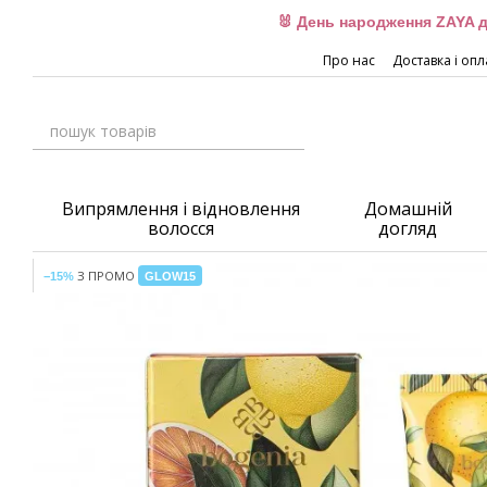
Перейти до основного контенту
🐰 День народження ZAYA д
Про нас
Доставка і опл
Випрямлення і відновлення
Домашній
волосся
догляд
З ПРОМО
−15%
GLOW15