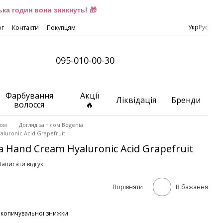
ка годин вони зникнуть! 🎁
Укр
Рус
ог
Контакти
Покупцям
095-010-00-30
Фарбування
Акції
Ліквідація
Бренди
волосся
🔥
лом
Догляд за тілом Bogenia
luronic Acid Grapefruit
a Hand Cream Hyaluronic Acid Grapefruit
Написати відгук
Порівняти
В бажання
акопичувальної знижки