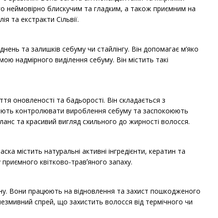
о неймовірно блискучим та гладким, а також приємним на
ія та екстракти Сільвії.
нень та залишків себуму чи стайлінгу. Він допомагає м’яко
мою надмірного виділення себуму. Він містить такі
ття оновленості та бадьорості. Він складається з
омагають контролювати вироблення себуму та заспокоюють
аланс та красивий вигляд схильного до жирності волосся.
ка містить натуральні активні інгредієнти, кератин та
 приємного квітково-травʼяного запаху.
тину. Вони працюють на відновлення та захист пошкодженого
незмивний спрей, що захистить волосся від термічного чи