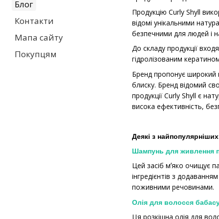
Блог
Продукцію Curly Shyll ви
Контакти
відомі унікальними натура
безпечними для людей і 
Мапа сайту
До складу продукції входя
Покупцям
гідролізованим кератином.
Бренд пропонує широкий в
блиску. Бренд відомий св
продукції Curly Shyll є н
висока ефективність, бе
Деякі з найпопулярніши
Шампунь для живлення 
Цей засіб мʼяко очищує п
інгредієнтів з додавання
поживними речовинами.
Олія для волосся бабас
Ця розкішна олія для вол