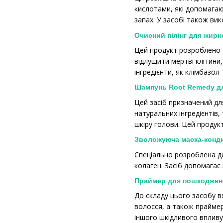
кислотами, які допомага
запах. У засобі також вик
Очисний пілінг для жирн
Цей продукт розроблено с
відлущити мертві клітини
інгредієнти, як клімбазол
Шампунь Root Remedy дл
Цей засіб призначений дл
натуральних інгредієнтів
шкіру голови. Цей продук
Зволожуюча маска-конди
Спеціально розроблена дл
колаген. Засіб допомагає
Праймер для пошкоджен
До складу цього засобу в
волосся, а також праймер
іншого шкідливого впливу,