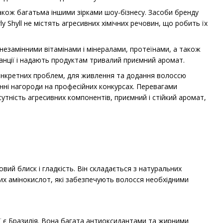
також багатьма іншими зірками шоу-бізнесу. Засоби бренду
 Shyll не містять агресивних хімічних речовин, що робить їх
 незамінними вітамінами і мінералами, протеїнами, а також
 Франції і надають продуктам тривалий приємний аромат.
конкретних проблем, для живлення та додання волоссю
нні нагороди на професійних конкурсах. Перевагами
сутність агресивних компонентів, приємний і стійкий аромат,
ий блиск і гладкість. Він складається з натуральних
нних амінокислот, які забезпечують волосся необхідними
ї є Бразилія. Вона багата антиоксидантами та жирними