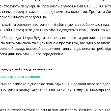
користовують перукарі, які працюють з учасниками BTS і ECHO, а 
льними інгредієнтами та передовими технологіями. Продукти Curly
навколишнього середовища.
ть олії та рослинні екстракти, які збагачують засоби кислотами,
 Олійні інгредієнти для Curly Shyll надходять з Італії, Іспанії та
ибір продуктів для будь-якого типу волосся та для вирішення 
оєю високоякісною та ефективною продукцією, що здобула числе
атуральний склад, широкий асортимент для спеціальних потреб, від
зпека для навколишнього середовища.
х продуктів бренду включають:
пошкодженого волосся
асма та глибоко відновлює пошкодження, надаючи волоссю здоров
м екстрактів шовку, центелли азіатської, колагену та гіпоалерге
у
осся виготовляється з насіння пальми бабасу, батьківщиною яко