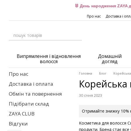
Перейти до основного контенту
🐰 День народження ZAYA д
Про нас
Доставка і опл
Випрямлення і відновлення
Домашній
волосся
догляд
Про нас
Головна
Блог
Корейська 
Корейська к
Доставка і оплата
Обмін та повернення
30 січня 2023
Підібрати склад
Отримайте знижку 10% н
ZAYA CLUB
Косметика для волосся Cu
Відгуки
продукти. Бренд стає все 