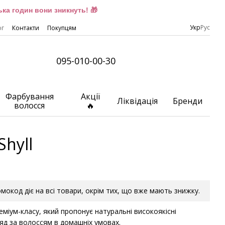
ка годин вони зникнуть! 🎁
Укр
Рус
ог
Контакти
Покупцям
095-010-00-30
Фарбування
Акції
Ліквідація
Бренди
волосся
🔥
Shyll
ромокод діє на всі товари, окрім тих, що вже мають знижку.
міум-класу, який пропонує натуральні високоякісні
ляд за волоссям в домашніх умовах.