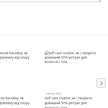
7 липня 2026
сля басейну: як
Self care routine: як створити
довжину від хлору
домашній SPA-ритуал для
волосся і тіла