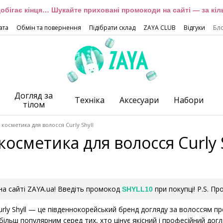
обігає кінця… Шукайте приховані промокоди на сайті — за кіль
ата
Обмін та повернення
Підібрати склад
ZAYA CLUB
Відгуки
Бл
Догляд за
Техніка
Аксесуари
Набори
тілом
косметика для волосся Curly Shyll
осметика для волосся Curly 
а сайті ZAYA.ua! Введіть промокод
при покупці! P.S. П
SHYLL10
rly Shyll — це південнокорейський бренд догляду за волоссям пре
більш популярним серед тих, хто цінує якісний і професійний дог