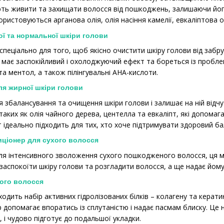
ють живити та захищати волосся від пошкоджень, залишаючи йог
ористовуються арганова олія, олія насіння камелії, евкаліптова ол
ої та нормальної шкіри голови
пеціально для того, щоб якісно очистити шкіру голови від забруд
, має заспокійливий і охолоджуючий ефект та бореться із пробле
 та ментол, а також пілінгувальні АНА-кислоти.
я жирної шкіри голови
я збалансування та очищення шкіри голови і залишає на ній відчу
, таких як олія чайного дерева, центелла та евкаліпт, які доп
т ідеально підходить для тих, хто хоче підтримувати здоровий б
ціонер для сухого волосся
я інтенсивного зволоження сухого пошкодженого волосся, ця мас
 заспокоїти шкіру голови та розгладити волосся, а ще надає йому
ого волосся
ходить набір активних гідролізованих білків – колагену та кера
 допомагає впоратись із сплутаністю і надає пасмам блиску. Це 
 і чудово підготує до подальшої укладки.