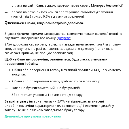
оплата на сайті банківською картою через сервіс Monopay без комісії;
оплата на рахунок без комісії або термінал самообслуговування
(комісія від 2 грн до 0,5% від суми замовлення).
👇Зв'яжіться з нами, якщо вам потрібна допомога.
Згідно з діючими нормами законодавства, косметичні товари належної якості не
підлягають поверненню або обміну (
джерело
)
ZAYA дорожить своєю репутацією, ми завжди намагаємося знайти спільну
мову з покупцями в разі виявлення заводського дефекту (наприклад,
зламалася кришка, не працює розпилювач).
Щоб не було непорозумінь, ознайомтеся, будь ласка, з умовами
повернення і обміну.
Обмін або повернення товару можливий протягом 14 днів з моменту
покупки.
Обмiн або повернення товару здійснюється в разі якщо:
Товар не був використаний і не був ужитий;
Зберiгається упаковка і комплектація товару.
інтернет-магазин ZAYA не відповідає за внесені
Зверніть увагу
виробником зміни характеристики, комплектації і елементи дизайну
товару. Це не є ознакою заводського браку товару.
Детальніше про умови повернення