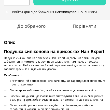
Ввійти
для відображення накопичувальної знижки
%
До обраного
Порівняти
Опис
Подушка силіконова на присосках Hair Expert
Подушка силіконова на присосках Hair Expert - ідеальний помічник для
забезпечення комфорту та зручності вашим клієнтам під час процесу
миття голови. Цей силіконовий комір призначений для використання як у
салонах краси, так і в домашніх умовах.
Особливості:
Виготовлений з високоякісного силікону, що гарантує довговічність та
простоту догляду.
Гіпоалергенний матеріал, який не викликає подразнення шкіри.
Еластичний дизайн дозволяє використовувати його на мийках різних
розмірів і форм, забезпечуючи щільне прилягання до голови клієнта.
Оснащений присосками для надійного кріплення до мийки та
запобігання ковзанню під час використання.