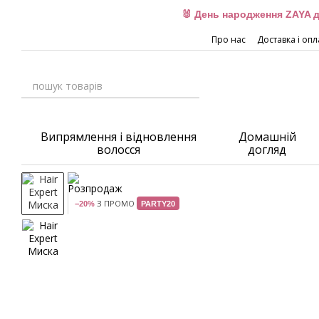
Перейти до основного контенту
🐰 День народження ZAYA д
Про нас
Доставка і опл
Випрямлення і відновлення
Домашній
волосся
догляд
З ПРОМО
−20%
PARTY20