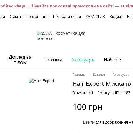
обігає кінця… Шукайте приховані промокоди на сайті — за кіль
ата
Обмін та повернення
Підібрати склад
ZAYA CLUB
Відгуки
Бл
Догляд за
Техніка
Аксесуари
Набори
тілом
Головна
Каталог
Аксесуари
Hair Expert Миска п
В наявності
Артикул: HE111187
100 грн
%
Ввійти
для відображення н