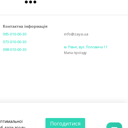
Контактна інформація
095-010-00-30
info@zaya.ua
073-010-00-30
м. Рівне, вул. Поповича 11
098-010-00-30
Мапа проїзду
оптимальної
Погодитися
б дати згоду