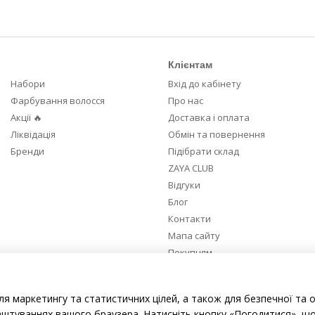
Клієнтам
Набори
Вхід до кабінету
Фарбування волосся
Про нас
Акції 🔥
Доставка і оплата
Ліквідація
Обмін та повернення
Бренди
Підібрати склад
ZAYA CLUB
Відгуки
Блог
Контакти
Мапа сайту
Покупцям
Ми в соцмережах
ля маркетингу та статистичних цілей, а також для безпечної та 
аштуваннях вашого браузера. Натисніть кнопку «Погодитися», що