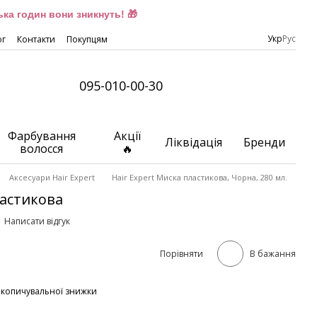
ка годин вони зникнуть! 🎁
Укр
Рус
ог
Контакти
Покупцям
095-010-00-30
Фарбування
Акції
Ліквідація
Бренди
волосся
🔥
Аксесуари Hair Expert
Hair Expert Миска пластикова, Чорна, 280 мл.
ластикова
Написати відгук
Порівняти
В бажання
акопичувальної знижки