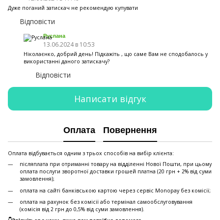
Дуже поганий затискач не рекомендую купувати
Відповісти
Руслана
13.06.2024 в 10:53
Ніколаєнко, добрий день! Підкажіть , що саме Вам не сподобалось у
використанні даного затискачу?
Відповісти
Написати відгук
Оплата
Повернення
Оплата відбувається одним з трьох способів на вибір клієнта:
післяплата при отриманні товару на відділенні Нової Пошти, при цьому
оплата послуги зворотної доставки грошей платна (20 грн + 2% від суми
замовлення);
оплата на сайті банківською картою через сервіс Monopay без комісії;
оплата на рахунок без комісії або термінал самообслуговування
(комісія від 2 грн до 0,5% від суми замовлення).