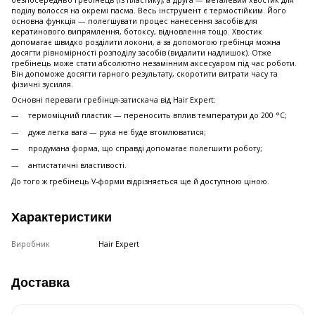
безпосередньо гребінець (із пластику), а друга — металевий хвостик для
поділу волосся на окремі пасма. Весь інструмент є термостійким. Його
основна функція — полегшувати процес нанесення засобів для
кератинового випрямлення, ботоксу, відновлення тощо. Хвостик
допомагає швидко розділити локони, а за допомогою гребінця можна
досягти рівномірності розподілу засобів (видалити надлишок). Отже
гребінець може стати абсолютно незамінним аксесуаром під час роботи.
Він допоможе досягти гарного результату, скоротити витрати часу та
фізичні зусилля.
Основні переваги гребінця-затискача від Hair Expert:
термоміцний пластик — переносить вплив температури до 200 °С;
дуже легка вага — рука не буде втомлюватися;
продумана форма, що справді допомагає полегшити роботу;
антистатичні властивості.
До того ж гребінець V-форми відрізняється ще й доступною ціною.
Характеристики
Виробник
Hair Expert
Доставка