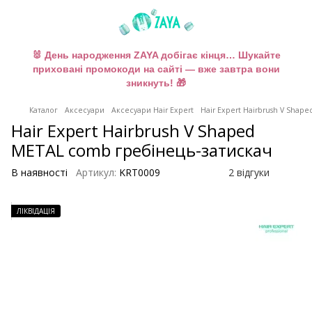
🐰 День народження ZAYA добігає кінця… Шукайте
приховані промокоди на сайті — вже завтра вони
зникнуть! 🎁
Каталог
Аксесуари
Аксесуари Hair Expert
Hair Expert Hairbrush V Sha
Hair Expert Hairbrush V Shaped
METAL comb гребінець-затискач
В наявності
Артикул:
KRT0009
2 відгуки
ЛІКВІДАЦІЯ