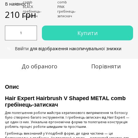
В наявності
210 грн
Купити
Ввійти
для відображення накопичувальної знижки
%
До обраного
Порівняти
Опис
Hair Expert Hairbrush V Shaped METAL comb
гребінець-затискач
Для полегшення роботи майстра кератинового випрямлення та ботоксу
було створено багато інструментів. І гребінець-затискач від Hair Expert —
це один із них. Унікальна ергономічна форма та полегшена конструкція
роблять процес роботи швидшим та простішим.
Гребінець виконаний у V-подібній формі, де одна частина — це