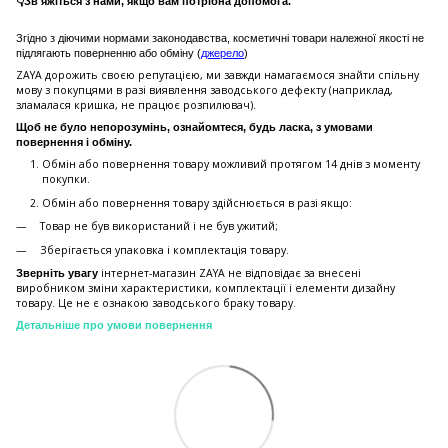
👇Зв'яжіться з нами, якщо вам потрібна допомога.
Згідно з діючими нормами законодавства, косметичні товари належної якості не
підлягають поверненню або обміну (
джерело
)
ZAYA дорожить своєю репутацією, ми завжди намагаємося знайти спільну
мову з покупцями в разі виявлення заводського дефекту (наприклад,
зламалася кришка, не працює розпилювач).
Щоб не було непорозумінь, ознайомтеся, будь ласка, з умовами
повернення і обміну.
Обмін або повернення товару можливий протягом 14 днів з моменту
покупки.
Обмiн або повернення товару здійснюється в разі якщо:
Товар не був використаний і не був ужитий;
Зберiгається упаковка і комплектація товару.
інтернет-магазин ZAYA не відповідає за внесені
Зверніть увагу
виробником зміни характеристики, комплектації і елементи дизайну
товару. Це не є ознакою заводського браку товару.
Детальніше про умови повернення