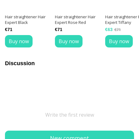
Hair straightener Hair
Hair straightener Hair
Hair straightener 
Expert Black
Expert Rose Red
Expert Tiffany
€71
€71
€63
€71
Buy now
Buy now
Buy now
Discussion
Write the first review
New comment