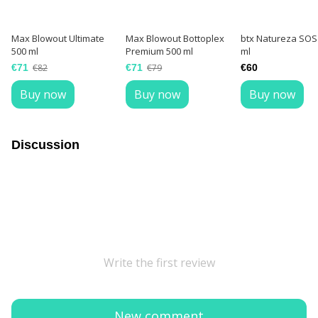
Max Blowout Ultimate
Max Blowout Bottoplex
btx Natureza SOS
500 ml
Premium 500 ml
ml
€71
€82
€71
€79
€60
Buy now
Buy now
Buy now
Discussion
Write the first review
New comment