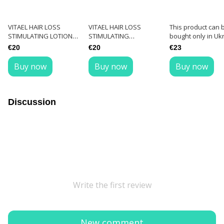
VITAEL HAIR LOSS
VITAEL HAIR LOSS
This product can 
STIMULATING LOTION
STIMULATING
bought only in Uk
100 ml
SHAMPOO 300 ml
€20
€20
€23
Buy now
Buy now
Buy now
Discussion
Write the first review
New comment