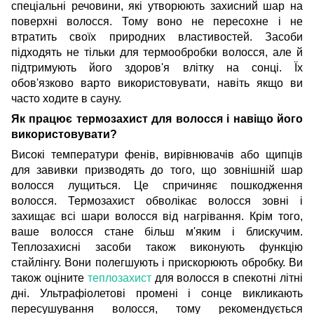
спеціальні речовини, які утворюють захисний шар на
поверхні волосся. Тому воно не пересохне і не
втратить своїх природних властивостей. Засоби
підходять не тільки для термообробки волосся, але й
підтримують його здоров'я влітку на сонці. Їх
обов'язково варто використовувати, навіть якщо ви
часто ходите в сауну.
Як працює термозахист для волосся і навіщо його
використовувати?
Високі температури фенів, вирівнювачів або щипців
для завивки призводять до того, що зовнішній шар
волосся лущиться. Це спричиняє пошкодження
волосся. Термозахист обволікає волосся зовні і
захищає всі шари волосся від нагрівання. Крім того,
ваше волосся стане більш м'яким і блискучим.
Теплозахисні засоби також виконують функцію
стайлінгу. Вони полегшують і прискорюють обробку. Ви
також оціните
теплозахист
для волосся в спекотні літні
дні. Ультрафіолетові промені і сонце викликають
пересушування волосся, тому рекомендується