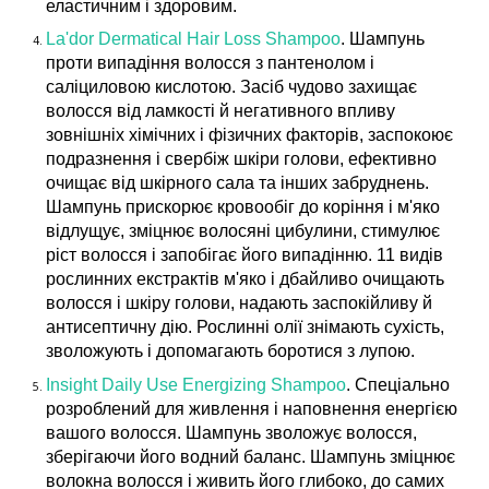
еластичним і здоровим.
La'dor Dermatical Hair Loss Shampoo
. Шампунь
проти випадіння волосся з пантенолом і
саліциловою кислотою. Засіб чудово захищає
волосся від ламкості й негативного впливу
зовнішніх хімічних і фізичних факторів, заспокоює
подразнення і свербіж шкіри голови, ефективно
очищає від шкірного сала та інших забруднень.
Шампунь прискорює кровообіг до коріння і м'яко
відлущує, зміцнює волосяні цибулини, стимулює
ріст волосся і запобігає його випадінню. 11 видів
рослинних екстрактів м'яко і дбайливо очищають
волосся і шкіру голови, надають заспокійливу й
антисептичну дію. Рослинні олії знімають сухість,
зволожують і допомагають боротися з лупою.
Insight Daily Use Energizing Shampoo
. Спеціально
розроблений для живлення і наповнення енергією
вашого волосся. Шампунь зволожує волосся,
зберігаючи його водний баланс. Шампунь зміцнює
волокна волосся і живить його глибоко, до самих