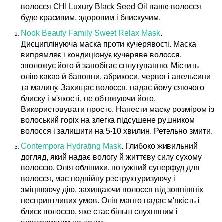
волосся CHI Luxury Black Seed Oil ваше волосся
буде красивим, здоровим і блискучим.
Nook Beauty Family Sweet Relax Mask
.
Дисциплінуюча маска проти кучерявості. Маска
випрямляє і кондиціонує кучеряве волосся,
зволожує його й запобігає сплутуванню. Містить
олію какао й бавовни, абрикоси, червоні апельсини
та малину. Захищає волосся, надає йому сяючого
блиску і м'якості, не обтяжуючи його.
Використовувати просто. Нанести маску розміром із
волоський горіх на злегка підсушене рушником
волосся і залишити на 5-10 хвилин. Ретельно змити.
Contempora Hydrating Mask
. Глибоко живильний
догляд, який надає вологу й життєву силу сухому
волоссю. Олія обліпихи, потужний суперфуд для
волосся, має подвійну реструктуризуючу і
зміцнюючу дію, захищаючи волосся від зовнішніх
несприятливих умов. Олія манго надає м'якість і
блиск волоссю, яке стає більш слухняним і