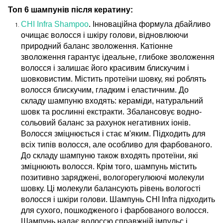
Топ 6 шампунів після кератину:
CHI Infra Shampoo
. Інноваційна формула дбайливо
очищає волосся і шкіру голови, відновлюючи
природний баланс зволоження. Катіонне
зволоження гарантує ідеальне, глибоке зволоження
волосся і залишає його красивим блискучим і
шовковистим. Містить протеїни шовку, які роблять
волосся блискучим, гладким і еластичним. До
складу шампуню входять: кераміди, натуральний
шовк та рослинні екстракти. Збалансовує водно-
сольовий баланс за рахунок негативних іонів.
Волосся зміцнюється і стає м'яким. Підходить для
всіх типів волосся, але особливо для фарбованого.
До складу шампуню також входять протеїни, які
зміцнюють волосся. Крім того, шампунь містить
позитивно заряджені, вологорегулюючі молекули
шовку. Ці молекули балансують рівень вологості
волосся і шкіри голови. Шампунь CHI Infra підходить
для сухого, пошкодженого і фарбованого волосся.
Шампунь надає волоссю справжній імпульс і