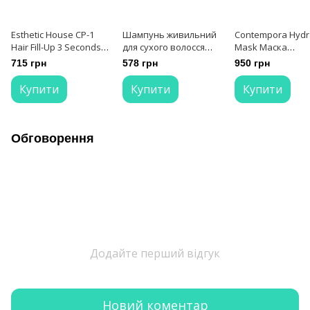
Esthetic House CP-1
Шампунь живильний
Contempora Hydr
Hair Fill-Up 3 Seconds
для сухого волосся
Mask Маска
Shampoo Шампунь
Insight Dry Hair
зволожуюча з м
715 грн
578 грн
950 грн
відновлюючий для
Nourishing Shampoo
обліпихи і олією
гладкості волосся 500
400 мл
1000 мл
Купити
Купити
Купити
мл
Обговорення
Додайте перший відгук
Новий коментар