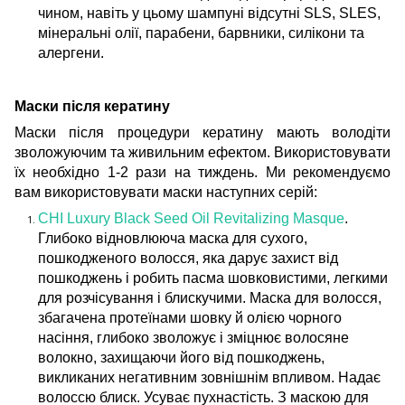
чином, навіть у цьому шампуні відсутні SLS, SLES,
мінеральні олії, парабени, барвники, силікони та
алергени.
Маски після кератину
Маски після процедури кератину мають володіти
зволожуючим та живильним ефектом. Використовувати
їх необхідно 1-2 рази на тиждень. Ми рекомендуємо
вам використовувати маски наступних серій:
CHI Luxury Black Seed Oil Revitalizing Masque
.
Глибоко відновлююча маска для сухого,
пошкодженого волосся, яка дарує захист від
пошкоджень і робить пасма шовковистими, легкими
для розчісування і блискучими. Маска для волосся,
збагачена протеїнами шовку й олією чорного
насіння, глибоко зволожує і зміцнює волосяне
волокно, захищаючи його від пошкоджень,
викликаних негативним зовнішнім впливом. Надає
волоссю блиск. Усуває пухнастість. З маскою для