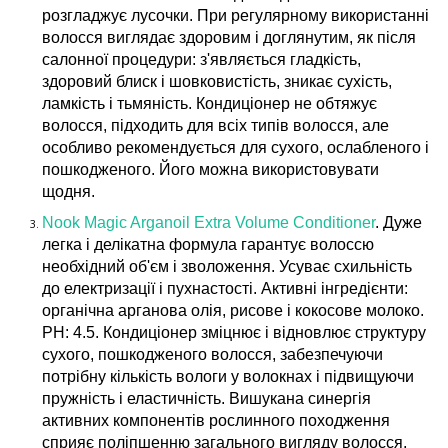
розгладжує лусочки. При регулярному використанні
волосся виглядає здоровим і доглянутим, як після
салонної процедури: з'являється гладкість,
здоровий блиск і шовковистість, зникає сухість,
ламкість і тьмяність. Кондиціонер не обтяжує
волосся, підходить для всіх типів волосся, але
особливо рекомендується для сухого, ослабленого і
пошкодженого. Його можна використовувати
щодня.
Nook Magic Arganoil Extra Volume Conditioner
. Дуже
легка і делікатна формула гарантує волоссю
необхідний об'єм і зволоження. Усуває схильність
до електризації і пухнастості. Активні інгредієнти:
органічна арганова олія, рисове і кокосове молоко.
PH: 4.5. Кондиціонер зміцнює і відновлює структуру
сухого, пошкодженого волосся, забезпечуючи
потрібну кількість вологи у волокнах і підвищуючи
пружність і еластичність. Вишукана синергія
активних компонентів рослинного походження
сприяє поліпшенню загального вигляду волосся,