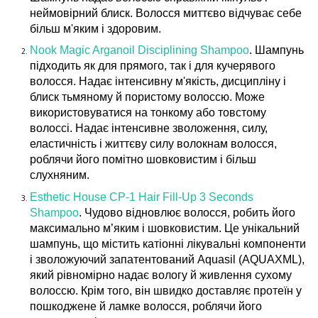
неймовірний блиск. Волосся миттєво відчуває себе
більш м'яким і здоровим.
Nook Magic Arganoil Disciplining Shampoo
. Шампунь
підходить як для прямого, так і для кучерявого
волосся. Надає інтенсивну м'якість, дисципліну і
блиск тьмяному й пористому волоссю. Може
використовуватися на тонкому або товстому
волоссі. Надає інтенсивне зволоження, силу,
еластичність і життєву силу волокнам волосся,
роблячи його помітно шовковистим і більш
слухняним.
Esthetic House CP-1 Hair Fill-Up 3 Seconds
Shampoo
. Чудово відновлює волосся, робить його
максимально м’яким і шовковистим. Це унікальний
шампунь, що містить катіонні лікувальні компоненти
і зволожуючий запатентований Aquasil (AQUAXML),
який рівномірно надає вологу й живлення сухому
волоссю. Крім того, він швидко доставляє протеїн у
пошкоджене й ламке волосся, роблячи його