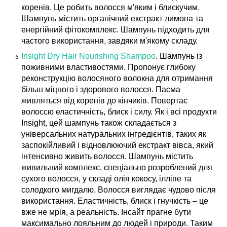
коренів. Це робить волосся м'яким і блискучим.
Шампунь містить органічний екстракт лимона та
енергійний фітокомплекс. Шампунь підходить для
частого використання, завдяки м'якому складу.
Insight Dry Hair Nourishing Shampoo
. Шампунь із
поживними властивостями. Пропонує глибоку
реконструкцію волосяного волокна для отримання
більш міцного і здорового волосся. Пасма
живляться від коренів до кінчиків. Повертає
волоссю еластичність, блиск і силу. Як і всі продукти
Insight, цей шампунь також складається з
універсальних натуральних інгредієнтів, таких як
заспокійливий і відновлюючий екстракт вівса, який
інтенсивно живить волосся. Шампунь містить
живильний комплекс, спеціально розроблений для
сухого волосся, у складі олія кокосу, ілліпе та
солодкого мигдалю. Волосся виглядає чудово після
використання. Еластичність, блиск і гнучкість – це
вже не мрія, а реальність. Інсайт прагне бути
максимально лояльним до людей і природи. Таким