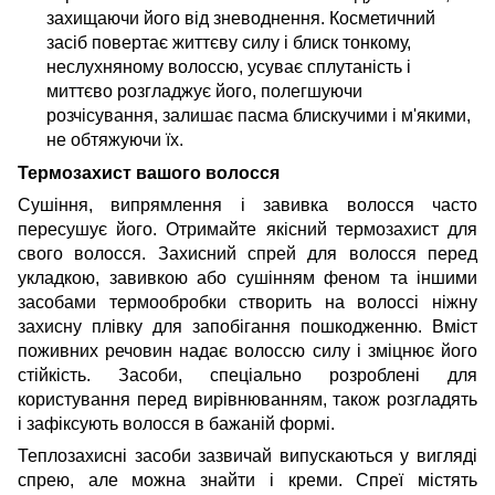
захищаючи його від зневоднення. Косметичний
засіб повертає життєву силу і блиск тонкому,
неслухняному волоссю, усуває сплутаність і
миттєво розгладжує його, полегшуючи
розчісування, залишає пасма блискучими і м'якими,
не обтяжуючи їх.
Термозахист вашого волосся
Сушіння, випрямлення і завивка волосся часто
пересушує його. Отримайте якісний термозахист для
свого волосся. Захисний спрей для волосся перед
укладкою, завивкою або сушінням феном та іншими
засобами термообробки створить на волоссі ніжну
захисну плівку для запобігання пошкодженню. Вміст
поживних речовин надає волоссю силу і зміцнює його
стійкість. Засоби, спеціально розроблені для
користування перед вирівнюванням, також розгладять
і зафіксують волосся в бажаній формі.
Теплозахисні засоби зазвичай випускаються у вигляді
спрею, але можна знайти і креми. Спреї містять