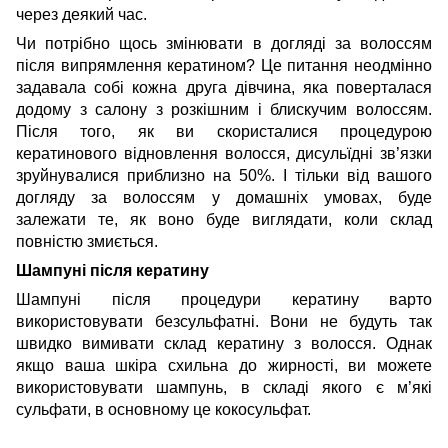
через деякий час.
Чи потрібно щось змінювати в догляді за волоссям
після випрямлення кератином? Це питання неодмінно
задавала собі кожна друга дівчина, яка поверталася
додому з салону з розкішним і блискучим волоссям.
Після того, як ви скористалися процедурою
кератинового відновлення волосся, дисульїдні зв’язки
зруйнувалися приблизно на 50%. І тільки від вашого
догляду за волоссям у домашніх умовах, буде
залежати те, як воно буде виглядати, коли склад
повністю змиється.
Шампуні після кератину
Шампуні після процедури кератину варто
використовувати безсульфатні. Вони не будуть так
швидко вимивати склад кератину з волосся. Однак
якщо ваша шкіра схильна до жирності, ви можете
використовувати шампунь, в складі якого є м’які
сульфати, в основному це кокосульфат.