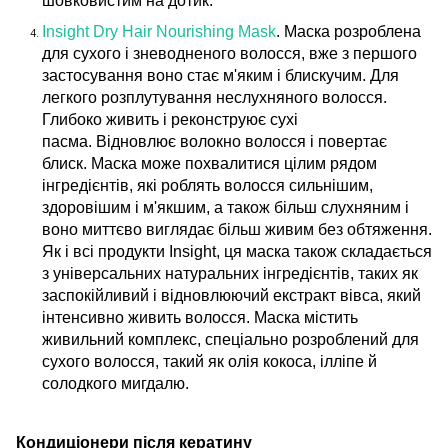
шовковистим на дотик.
Insight Dry Hair Nourishing Mask
. Маска розроблена
для сухого і зневодненого волосся, вже з першого
застосування воно стає м'яким і блискучим. Для
легкого розплутування неслухняного волосся.
Глибоко живить і реконструює сухі
пасма. Відновлює волокно волосся і повертає
блиск. Маска може похвалитися цілим рядом
інгредієнтів, які роблять волосся сильнішим,
здоровішим і м'якшим, а також більш слухняним і
воно миттєво виглядає більш живим без обтяження.
Як і всі продукти Insight, ця маска також складається
з універсальних натуральних інгредієнтів, таких як
заспокійливий і відновлюючий екстракт вівса, який
інтенсивно живить волосся. Маска містить
живильний комплекс, спеціально розроблений для
сухого волосся, такий як олія кокоса, ілліпе й
солодкого мигдалю.
Кондиціонери після кератину