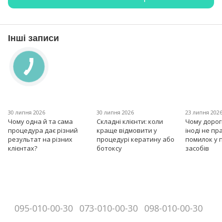
Інші записи
30 липня 2026
30 липня 2026
23 липня 202
Чому одна й та сама
Складні клієнти: коли
Чому дорог
процедура дає різний
краще відмовити у
іноді не пр
результат на різних
процедурі кератину або
помилок у 
клієнтах?
ботоксу
засобів
095-010-00-30
073-010-00-30
098-010-00-30