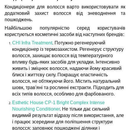
Кондиціонери для волосся варто використовувати як
додатковий захист волосся від зневоднення та
пошкоджень.
Найбільшою популярністю серед користувачів
користуються косметичні засоби від наступних брендів:
CHI Infra Treatment
. Потужно регенеруючий
кондиціонер із термозахистом. Регенерує структуру
волосся, захищає волосся від температурного
впливу будь-яких засобів для укладки. Інтенсивно
живить і зміцнює волосся, надаючи йому красивий
блиск і життєву силу. Покращує еластичність
волосся, не обтяжуючи його. Містить натуральний
шовк, трав'яні та рослинні екстракти. Підходить для
всіх типів волосся, особливо для фарбованого.
Esthetic House CP-1 Bright Complex Intense
Nourishing Conditioner
. Не тільки дає сильний
видимий результат відразу після використання, але
і працює зсередини для поліпшення структури
волосся: заповнює пошкоджені ділянки і