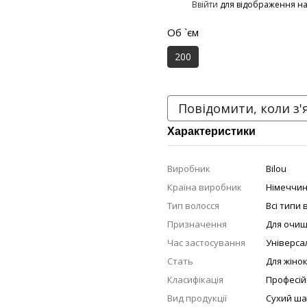
%
Ввійти
для відображення н
Об `єм
200
Повідомити, коли з'
Характеристики
Виробник
Bilou
Країна виробник
Німеччи
Тип волосся
Всі типи 
Призначення
Для очищ
Час застосування
Універса
Стать
Для жіно
Класифікація
Професій
Вид продукції
Сухий ш