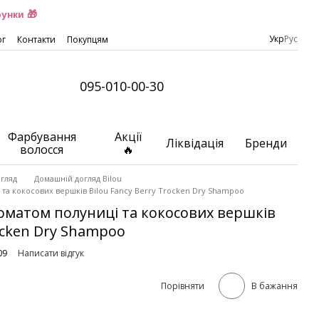
унки 🎁
Укр
Рус
ог
Контакти
Покупцям
095-010-00-30
Фарбування
Акції
Ліквідація
Бренди
волосся
🔥
гляд
Домашній догляд Bilou
та кокосових вершків Bilou Fancy Berry Trocken Dry Shampoo
оматом полуниці та кокосових вершків
rocken Dry Shampoo
09
Написати відгук
Порівняти
В бажання