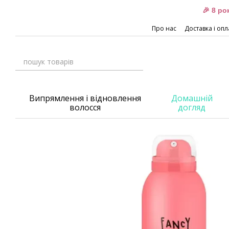
Перейти до основного контенту
🎉 8 р
Про нас
Доставка і опл
Випрямлення і відновлення
Домашній
волосся
догляд