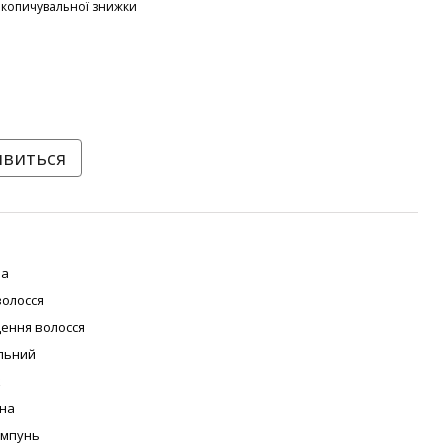
акопичувальної знижки
явиться
на
волосся
ення волосся
льний
к
на
ампунь