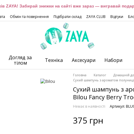
оків ZAYA! Забирай знижки на сайті вже зараз — вигравай подар
ата
Обмін та повернення
Підібрати склад
ZAYA CLUB
Відгуки
Бл
Догляд за
Техніка
Аксесуари
Набори
тілом
Головна
Каталог
Домашній до
Сухий шампунь з ароматом полуниці 
Сухий шампунь з ар
Bilou Fancy Berry T
Немає в наявності
Артикул: BLU
375 грн